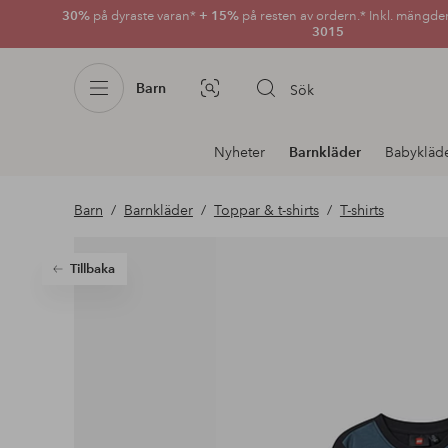
30%
på dyraste varan*
+ 15%
på resten av ordern.* Inkl. mängde
3015
Barn
Sök
Bildsök
Avdelnings
Nyheter
Barnkläder
Babykläd
navigation
Barn
Barnkläder
Toppar & t-shirts
T-shirts
Tillbaka