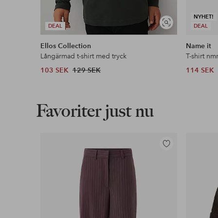
NYHET!
Visa
DEAL
DEAL
liknande
Ellos Collection
Name it
Långärmad t-shirt med tryck
T-shirt n
103 SEK
129 SEK
114 SEK
Favoriter just nu
Lägg
till
i
favoriter