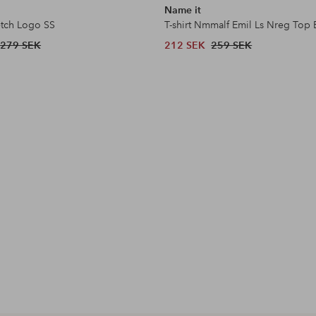
Name it
retch Logo SS
T-shirt Nmmalf Emil Ls Nreg Top
279 SEK
212 SEK
259 SEK