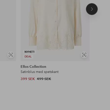
Nästa
produkt
NYHET!
Visa
Visa
DEAL
DEAL
liknande
liknande
Ellos Collection
Maybelli
Satinblus med spetskant
Lash Sens
399 SEK
499 SEK
132 SEK