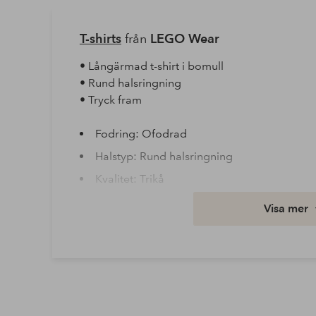
T-shirts
från
LEGO Wear
• Långärmad t-shirt i bomull
• Rund halsringning
• Tryck fram
Fodring: Ofodrad
Halstyp: Rund halsringning
Kvalitet: Trikå
Material: 100% Bomull
Visa mer
Ärmlängd: Lång ärm
Artikelnummer: 1745003-02-104
Ladda ner högupplöst bild