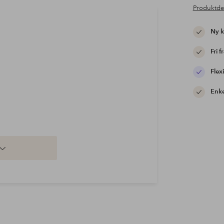
Produktde
Ny 
Fri f
Flexi
Enke