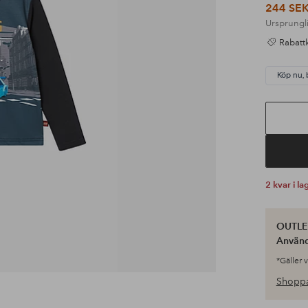
244 SE
Ursprungli
Rabattk
Köp nu, 
2 kvar i la
OUTLET
Använ
*Gäller 
Shoppa