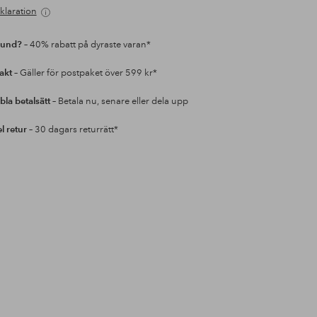
klaration
kund?
– 40% rabatt på dyraste varan*
rakt
– Gäller för postpaket över 599 kr*
bla betalsätt
– Betala nu, senare eller dela upp
l retur
– 30 dagars returrätt*