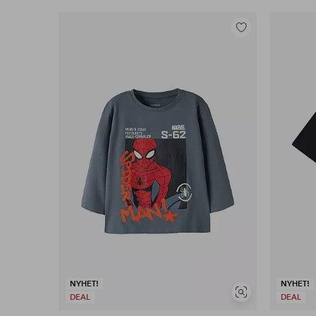
Lägg
till
i
favoriter
NYHET!
NYHET!
Visa
DEAL
DEAL
liknande