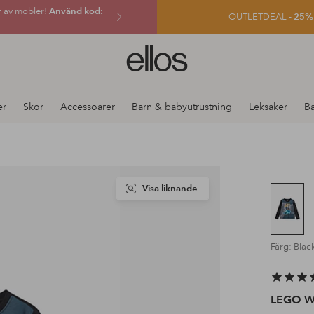
r av möbler!
Använd kod:
OUTLETDEAL -
25% e
Ellos
logotyp
-
gå
er
Skor
Accessoarer
Barn & babyutrustning
Leksaker
B
till
förstasidan
Visa liknande
Färg: Blac
LEGO W