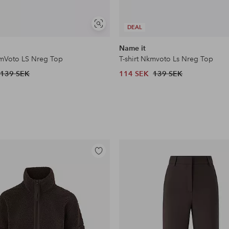
Visa
DEAL
liknande
Name it
mmVoto LS Nreg Top
T-shirt Nkmvoto Ls Nreg Top
139 SEK
114 SEK
139 SEK
Lägg
till
i
favoriter