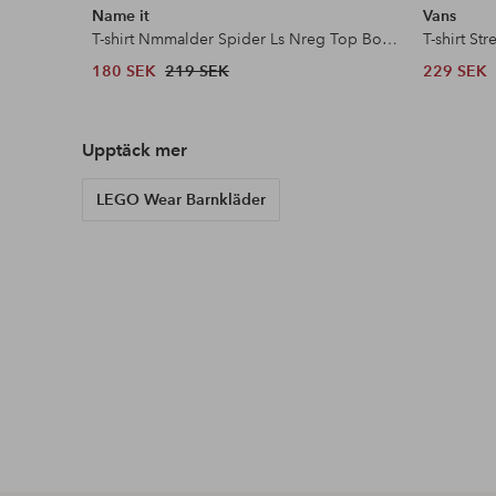
Name it
Vans
T-shirt Nmmalder Spider Ls Nreg Top Box Mar
T-shirt St
180 SEK
219 SEK
229 SEK
Upptäck mer
LEGO Wear Barnkläder