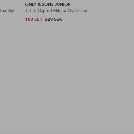
ONLY & SONS JUNIOR
Ellos Col
 Box Sky
T-shirt Osjfred Milano Ovz Ss Tee
T-shirt m
188 SEK
229 SEK
103 SEK