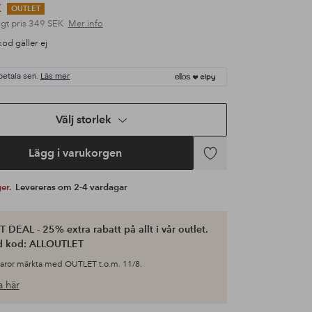
K
OUTLET
gt pris
349 SEK
Mer info
od gäller ej
betala sen.
Läs mer
Välj storlek
Lägg i varukorgen
Lägg
till
ger.
Levereras om 2-4 vardagar
i
favoriter
 DEAL - 25% extra rabatt på allt i vår outlet.
d kod: ALLOUTLET
varor märkta med OUTLET t.o.m. 11/8.
 här