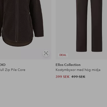
Visa
DEAL
liknande
UDIO
Ellos Collection
Full Zip Pile Core
Kostymbyxor med hög midja
399 SEK
499 SEK