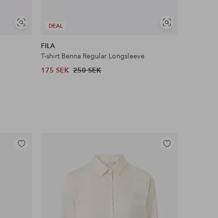
Visa
Visa
DEAL
NYHET!
liknande
liknande
FILA
Ellos Col
T-shirt Benna Regular Longsleeve
Tröja med 
175 SEK
250 SEK
199 SEK
Lägg
Lägg
till
till
i
i
favoriter
favoriter