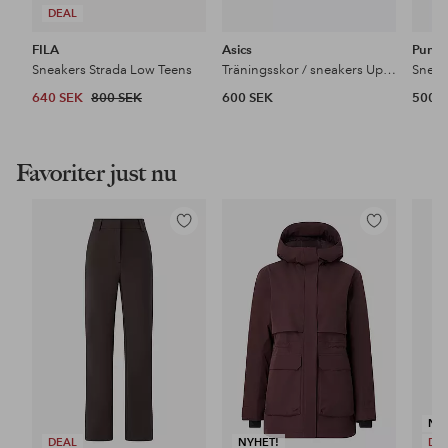
DEAL
FILA
Asics
Puma
Sneakers Strada Low Teens
Träningsskor / sneakers Upcourt 6 GS
Sneak
640 SEK
800 SEK
600 SEK
500 
Favoriter just nu
Lägg
Lägg
till
till
i
i
favoriter
favoriter
NY
DEAL
NYHET!
DE