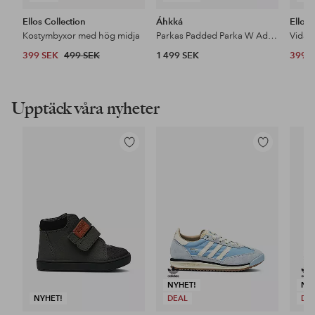
Ellos Collection
Áhkká
Ellos 
Kostymbyxor med hög midja
Parkas Padded Parka W Adjustable Waist
399 SEK
499 SEK
1 499 SEK
399 
Upptäck våra nyheter
Lägg
Lägg
till
till
i
i
favoriter
favoriter
NYHET!
NY
NYHET!
DEAL
DE