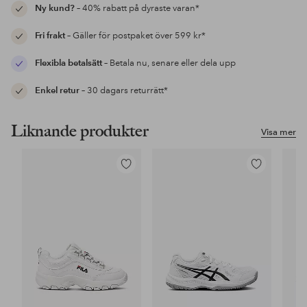
Ny kund?
– 40% rabatt på dyraste varan*
Fri frakt
– Gäller för postpaket över 599 kr*
Flexibla betalsätt
– Betala nu, senare eller dela upp
Enkel retur
– 30 dagars returrätt*
Liknande produkter
Visa mer
Lägg
Lägg
till
till
i
i
favoriter
favoriter