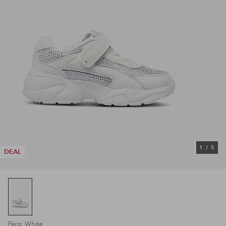
1
/
5
DEAL
Färg: White