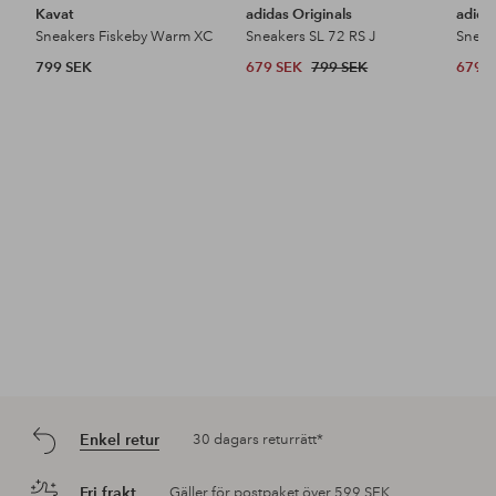
Kavat
adidas Originals
adida
Sneakers Fiskeby Warm XC
Sneakers SL 72 RS J
Sneak
799 SEK
679 SEK
799 SEK
679 
Enkel retur
30 dagars returrätt*
Fri frakt
Gäller för postpaket över 599 SEK