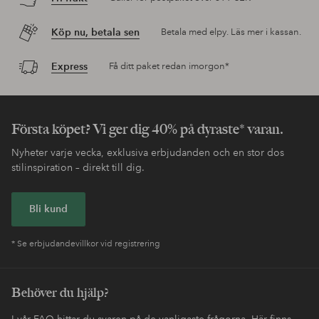
Köp nu, betala sen
Betala med elpy. Läs mer i kassan.
Express
Få ditt paket redan imorgon*
Första köpet? Vi ger dig 40% på dyraste* varan.
Nyheter varje vecka, exklusiva erbjudanden och en stor dos
stilinspiration – direkt till dig.
Bli kund
* Se erbjudandevillkor vid registrering
Behöver du hjälp?
I vår FAQ hittar du svaren på de vanligaste frågorna. Här finns