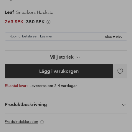
Leaf
Sneakers Hacksta
263 SEK
350 SEK
Köp nu, betala sen.
Läs mer
Välj storlek
Lägg i varukorgen
Lägg
till
Få antal kvar:
Levereras om 2-4 vardagar
i
favoriter
Produktbeskrivning
Produktdeklaration