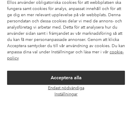
också information om hur du enklast kontaktar oss.
Ellos använder obligatoriska cookies för att webbplatsen ska
fungera samt cookies för analys, anpassat innehåll och för att
ge dig en mer relevant upplevelse på vår webbplats. Denna
Kundservice
Beställning
Betalsätt
Leveran
persondatan och dessa cookies delar vi med de annons- och
analysföretag vi arbetar med. Detta för att analysera hur du
använder sidan samt i främjandet av vår marknadsföring så att
du kan få mer personanpassade annonser. Genom att klicka
Mina sidor
Acceptera samtycker du till vår användning av cookies. Du kan
anpassa dina val under Inställningar och läsa mer i vår
cookie-
Om Ellos
policy
Våra tjänster
Acceptera alla
Endast nödvändiga
Villkor
Öpp
Inställningar
chatt
Vänner