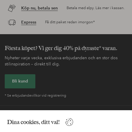
Köp nu, betala sen
Betala med elpy. Läs mer i kassan.
Express
Få ditt paket redan imorgon*
Första köpet? Vi ger dig 40% på dyraste* varan.
Nyheter varje vecka, exklusiva erbjudanden och en stor dos
stilinspiration – direkt till dig.
Bli kund
* Se erbjudandevillkor vid registrering
Behöver du hjälp?
Dina cookies, ditt val!
I vår FAQ hittar du svaren på de vanligaste frågorna. Här finns