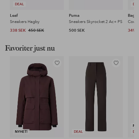
DEAL
DE
Leaf
Puma
Bagh
Sneakers Hagby
Sneakers Skyrocket 2 Ac+ PS
Court
338 SEK
450 SEK
500 SEK
349 
Favoriter just nu
Lägg
Lägg
till
till
i
i
favoriter
favoriter
NY
NYHET!
DEAL
DE