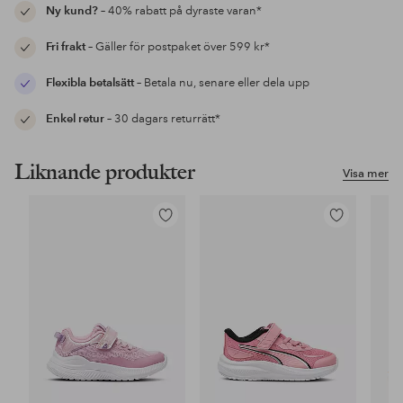
Ny kund?
– 40% rabatt på dyraste varan*
Fri frakt
– Gäller för postpaket över 599 kr*
Flexibla betalsätt
– Betala nu, senare eller dela upp
Enkel retur
– 30 dagars returrätt*
Liknande produkter
Visa mer
Lägg
Lägg
till
till
i
i
favoriter
favoriter