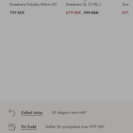
Sneakers Fiskeby Warm XC
Sneakers SL 72 RS J
Sneak
799 SEK
679 SEK
799 SEK
679 
Enkel retur
30 dagars returrätt*
Fri frakt
Gäller för postpaket över 599 SEK