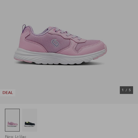
1
/
5
DEAL
Färg: Lt lilac