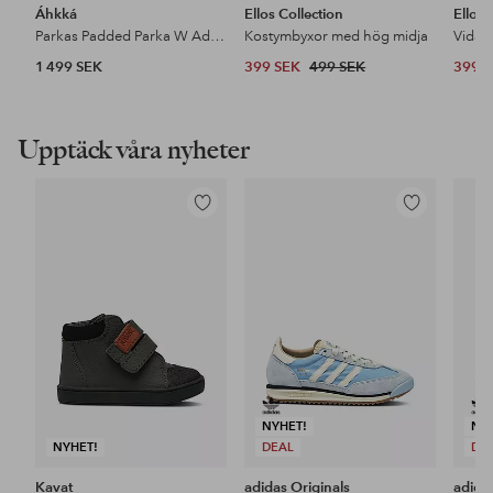
Áhkká
Ellos Collection
Ellos 
Parkas Padded Parka W Adjustable Waist
Kostymbyxor med hög midja
1 499 SEK
399 SEK
499 SEK
399 
Upptäck våra nyheter
Lägg
Lägg
till
till
i
i
favoriter
favoriter
NYHET!
NY
NYHET!
DEAL
DE
Kavat
adidas Originals
adida