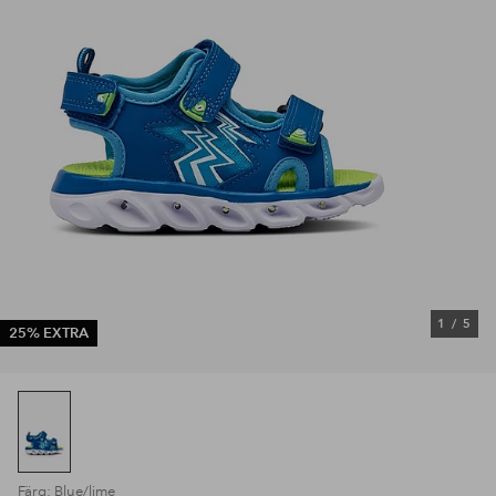
1
/
5
25% EXTRA
Färg: Blue/lime