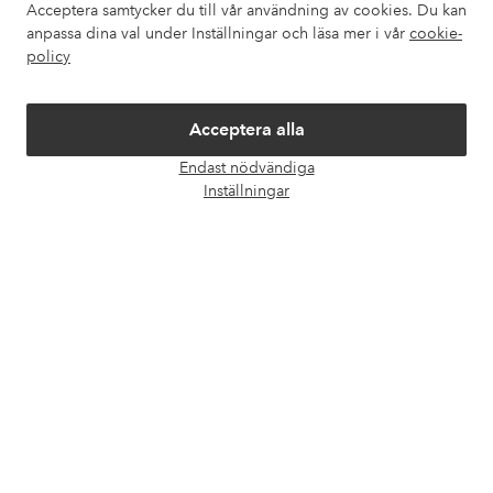
Acceptera samtycker du till vår användning av cookies. Du kan
Om Ellos
anpassa dina val under Inställningar och läsa mer i vår
cookie-
policy
Våra tjänster
Acceptera alla
Villkor
Endast nödvändiga
Öpp
Inställningar
chatt
Vänner
Säkra betalningar - Betala direkt eller dela upp
Vill du veta mer om
våra betalalternativ
?
elpy
elpy