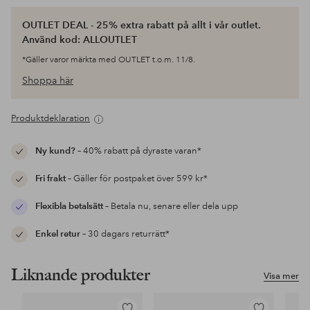
OUTLET DEAL - 25% extra rabatt på allt i vår outlet.
Använd kod: ALLOUTLET
*Gäller varor märkta med OUTLET t.o.m. 11/8.
Shoppa här
Produktdeklaration
Ny kund?
– 40% rabatt på dyraste varan*
Fri frakt
– Gäller för postpaket över 599 kr*
Flexibla betalsätt
– Betala nu, senare eller dela upp
Enkel retur
– 30 dagars returrätt*
Liknande produkter
Visa mer