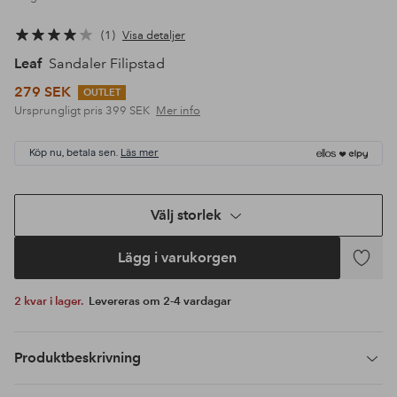
1
Visa detaljer
Leaf
Sandaler Filipstad
279 SEK
OUTLET
Ursprungligt pris
399 SEK
Mer info
Köp nu, betala sen.
Läs mer
Välj storlek
Lägg i varukorgen
Lägg
till
2 kvar i lager.
Levereras om 2-4 vardagar
i
favoriter
Produktbeskrivning