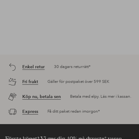
Enkel retur
30 dagars returrätt*
Fri frakt
Gäller för postpaket över 599 SEK
Köp nu, betala sen
Betala med elpy. Läs mer i kassan.
Express
Få ditt paket redan imorgon*
Första köpet? Vi ger dig 40% på dyraste* varan.