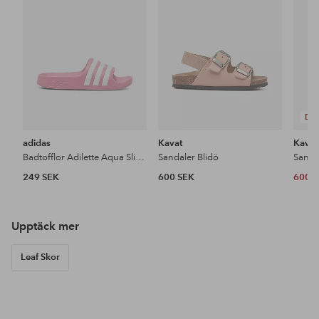
favoriter
favoriter
DE
adidas
Kavat
Kavat
Badtofflor Adilette Aqua Slides K
Sandaler Blidö
Sanda
249 SEK
600 SEK
600 
Upptäck mer
Leaf Skor