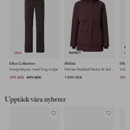
i
i
favoriter
favoriter
NY
DEAL
NYHET!
DE
Ellos Collection
Áhkká
Ellos 
Kostymbyxor med hög midja
Parkas Padded Parka W Adjustable Waist
399 SEK
499 SEK
1 499 SEK
399 
Upptäck våra nyheter
Lägg
Lägg
till
till
i
i