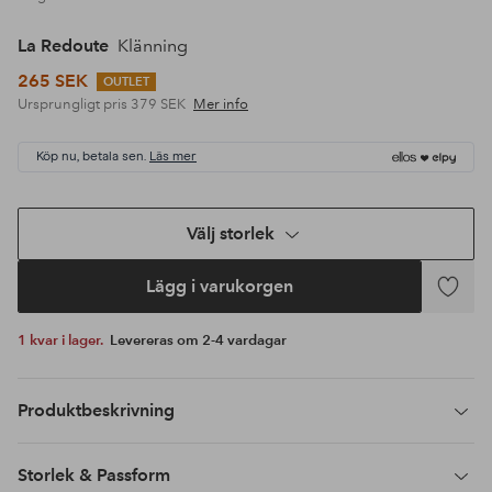
La Redoute
Klänning
265 SEK
OUTLET
Ursprungligt pris
379 SEK
Mer info
Köp nu, betala sen.
Läs mer
Välj storlek
Lägg i varukorgen
Lägg
till
1 kvar i lager.
Levereras om 2-4 vardagar
i
favoriter
Produktbeskrivning
Storlek & Passform