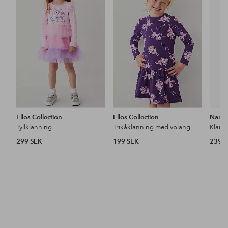
i
i
favoriter
favoriter
Ellos Collection
Ellos Collection
Name 
Tyllklänning
Trikåklänning med volang
Klänn
299 SEK
199 SEK
239 