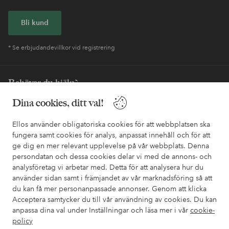
Bli kund
* Se erbjudandevillkor vid registrering
Behöver du hjälp?
Dina cookies, ditt val!
I vår FAQ hittar du svaren på de vanligaste frågorna. Här finns
också information om hur du enklast kontaktar oss.
Ellos använder obligatoriska cookies för att webbplatsen ska
fungera samt cookies för analys, anpassat innehåll och för att
Kundservice
Beställning
Betalsätt
Leveran
ge dig en mer relevant upplevelse på vår webbplats. Denna
persondatan och dessa cookies delar vi med de annons- och
analysföretag vi arbetar med. Detta för att analysera hur du
använder sidan samt i främjandet av vår marknadsföring så att
Mina sidor
du kan få mer personanpassade annonser. Genom att klicka
Acceptera samtycker du till vår användning av cookies. Du kan
Om Ellos
anpassa dina val under Inställningar och läsa mer i vår
cookie-
policy