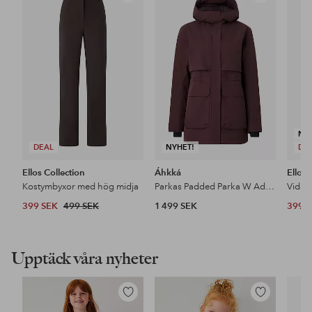
till
till
i
i
favoriter
favoriter
NY
DEAL
NYHET!
DE
Ellos Collection
Áhkká
Ellos 
Kostymbyxor med hög midja
Parkas Padded Parka W Adjustable Waist
399 SEK
499 SEK
1 499 SEK
399 
Upptäck våra nyheter
Lägg
Lägg
till
till