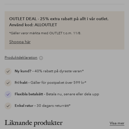
OUTLET DEAL - 25% extra rabatt på allt i vår outlet.
Använd kod: ALLOUTLET
*Gäller varor märkta med OUTLET t.o.m. 11/8.
Shoppa här
Produktdeklaration
Ny kund?
– 40% rabatt på dyraste varan*
Fri frakt
– Gäller för postpaket över 599 kr*
Flexibla betalsätt
– Betala nu, senare eller dela upp
Enkel retur
– 30 dagars returrätt*
Liknande produkter
Visa mer