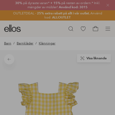
30%
på dyraste varan*
+ 15%
på resten av ordern.* Inkl.
Stän
mängder av möbler!
Använd kod: 3015
OUTLETDEAL -
25% extra rabatt på allt i vår outlet.
Använd
kod:
ALLOUTLET
Ellos
Gå
Sök
logotyp
till
Gå
-
favoritmarkerade
till
Barn
Barnkläder
Klänningar
gå
produkter
kundvagne
till
förstasidan
Visa liknande
Tillbaka