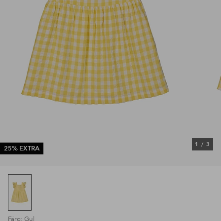
1
/
3
25% EXTRA
Färg: Gul