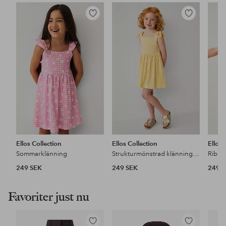
Lägg
Lägg
till
till
i
i
favoriter
favoriter
Ellos Collection
Ellos Collection
Ellos 
Sommarklänning
Strukturmönstrad klänning i bomullstrikå
249 SEK
249 SEK
249 
Favoriter just nu
Lägg
Lägg