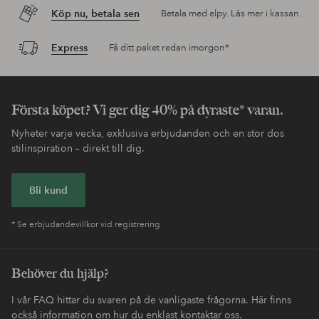
Köp nu, betala sen
Betala med elpy. Läs mer i kassan.
Express
Få ditt paket redan imorgon*
Första köpet? Vi ger dig 40% på dyraste* varan.
Nyheter varje vecka, exklusiva erbjudanden och en stor dos
stilinspiration – direkt till dig.
Bli kund
* Se erbjudandevillkor vid registrering
Behöver du hjälp?
I vår FAQ hittar du svaren på de vanligaste frågorna. Här finns
också information om hur du enklast kontaktar oss.