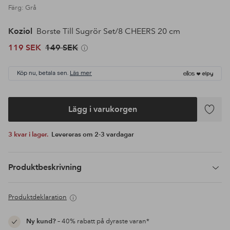
Färg: Grå
Koziol
Borste Till Sugrör Set/8 CHEERS 20 cm
119 SEK
149 SEK
Köp nu, betala sen.
Läs mer
Lägg i varukorgen
Lägg
till
3 kvar i lager.
Levereras om 2-3 vardagar
i
favoriter
Produktbeskrivning
Produktdeklaration
Ny kund?
– 40% rabatt på dyraste varan*