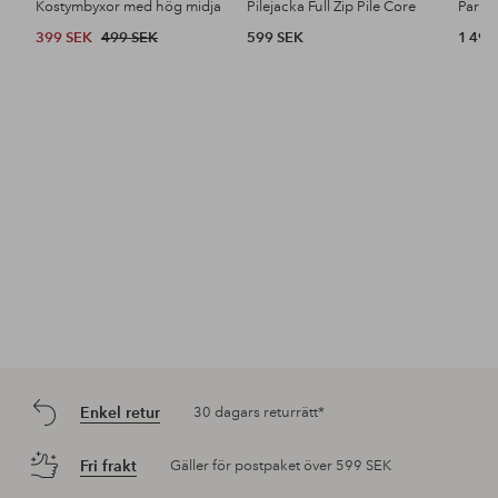
Kostymbyxor med hög midja
Pilejacka Full Zip Pile Core
399 SEK
499 SEK
599 SEK
1 499
Enkel retur
30 dagars returrätt*
Fri frakt
Gäller för postpaket över 599 SEK