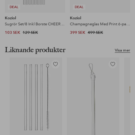
DEAL
DEAL
Koziol
Koziol
Sugrör Set/8 Inkl Borste CHEERS 27 cm
Champagneglas Med Print 6-pack CHEERS 100ml
103 SEK
129 SEK
399 SEK
499 SEK
Liknande produkter
Visa mer
Lägg
Lägg
till
till
i
i
favoriter
favoriter