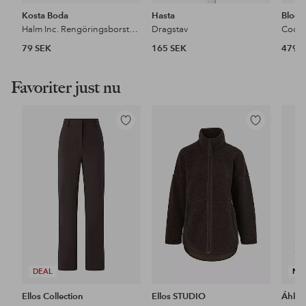
Kosta Boda
Hasta
Bloom
Halm Inc. Rengöringsborste Viva 20Cm 4-P
Dragstav
Cockta
79 SEK
165 SEK
479 
Favoriter just nu
Lägg
Lägg
till
till
i
i
favoriter
favoriter
DEAL
NY
Ellos Collection
Ellos STUDIO
Áhkk