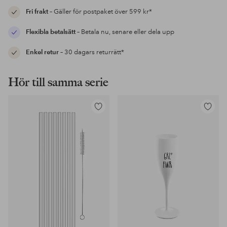
Fri frakt
– Gäller för postpaket över 599 kr*
Flexibla betalsätt
– Betala nu, senare eller dela upp
Enkel retur
– 30 dagars returrätt*
Hör till samma serie
Lägg
Lägg
till
till
i
i
favoriter
favoriter