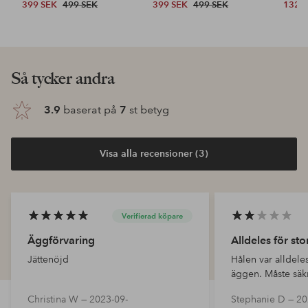
399 SEK
499 SEK
399 SEK
499 SEK
132 
Så tycker andra
3.9
baserat på
7
st betyg
Visa alla recensioner (3)
Verifierad köpare
Äggförvaring
Alldeles för sto
Jättenöjd
Hålen var alldeles
äggen. Måste sä
för att de inte ska
Christina W —
2023-09-
Stephanie D —
20
förpackningen.