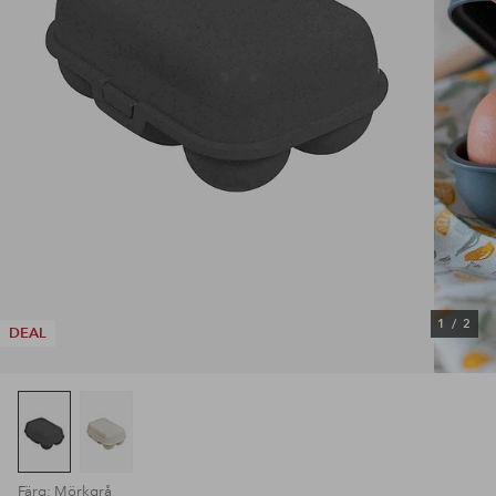
1
/
2
DEAL
Färg: Mörkgrå