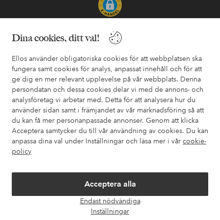
Säkra betalningar - Betala direkt eller dela upp
Dina cookies, ditt val!
Vill du veta mer om
våra betalalternativ
?
Ellos använder obligatoriska cookies för att webbplatsen ska
elpy
elpy
fungera samt cookies för analys, anpassat innehåll och för att
ge dig en mer relevant upplevelse på vår webbplats. Denna
persondatan och dessa cookies delar vi med de annons- och
analysföretag vi arbetar med. Detta för att analysera hur du
Sverige - Välj land
använder sidan samt i främjandet av vår marknadsföring så att
du kan få mer personanpassade annonser. Genom att klicka
Acceptera samtycker du till vår användning av cookies. Du kan
Facebook
Instagram
Pinterest
Youtube
anpassa dina val under Inställningar och läsa mer i vår
cookie-
policy
Acceptera alla
Endast nödvändiga
Öpp
Inställningar
chatt