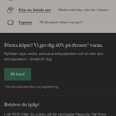
Köp nu, betala sen
Betala med elpy. Läs mer i kassan.
Express
Få ditt paket redan imorgon*
Första köpet? Vi ger dig 40% på dyraste* varan.
Nyheter varje vecka, exklusiva erbjudanden och en stor dos
stilinspiration – direkt till dig.
Bli kund
* Se erbjudandevillkor vid registrering
Behöver du hjälp?
I vår FAQ hittar du svaren på de vanligaste frågorna. Här finns