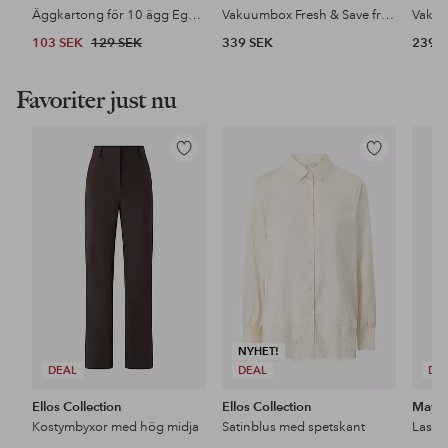
Äggkartong för 10 ägg Eggs To Go
Vakuumbox Fresh & Save frysbox
Vakuu
103 SEK
129 SEK
339 SEK
239 
Favoriter just nu
Lägg
Lägg
till
till
i
i
favoriter
favoriter
NYHET!
DEAL
DEAL
DE
Ellos Collection
Ellos Collection
Maybe
Kostymbyxor med hög midja
Satinblus med spetskant