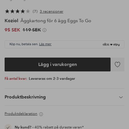
7
3 recensioner
Koziol
Äggkartong för 6 ägg Eggs To Go
95 SEK
119 SEK
Köp nu, betala sen.
Läs mer
Lägg i varukorgen
Lägg
till
Få antal kvar:
Levereras om 2-3 vardagar
i
favoriter
Produktbeskrivning
Produktdeklaration
Ny kund?
– 40% rabatt på dyraste varan*