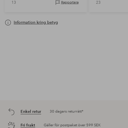
13
23
Rapportera
Information kring betyg
Enkel retur
30 dagars returrätt*
Fri frakt
Gäller för postpaket över 599 SEK