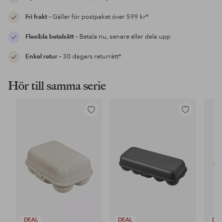
Fri frakt
– Gäller för postpaket över 599 kr*
Flexibla betalsätt
– Betala nu, senare eller dela upp
Enkel retur
– 30 dagars returrätt*
Hör till samma serie
Lägg
Lägg
till
till
i
i
favoriter
favoriter
DEAL
DEAL
DE