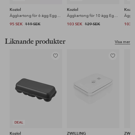
Koziol
Koziol
Kozio
Äggkartong för 6 ägg Eggs To Go
Äggkartong för 10 ägg Eggs To Go
95 SEK
119 SEK
103 SEK
129 SEK
103 
Liknande produkter
Visa mer
Lägg
Lägg
till
till
i
i
favoriter
favoriter
DEAL
Koziol
ZWILLING
ZWIL