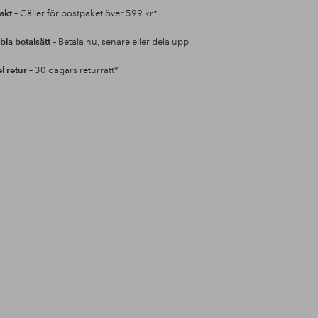
rakt
– Gäller för postpaket över 599 kr*
bla betalsätt
– Betala nu, senare eller dela upp
l retur
– 30 dagars returrätt*