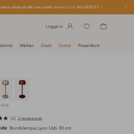
xtra rabatt på allt i vår outlet.
Använd kod:
ALLOUTLET
Stän
Gå
Logga in
till
Gå
favoritmarkerade
till
ktronik
Märken
Deals
Outlet
Presentkort
produkter
kundvagnen
n/Grå
2
2 recensioner
ide
Bordslampa Lyon Usb 30 cm