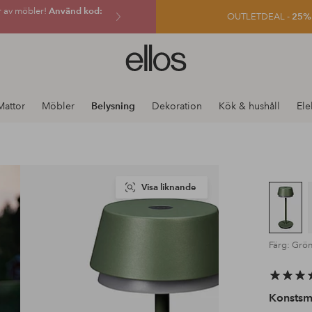
r av möbler!
Använd kod:
OUTLETDEAL -
25% e
Ellos
logotyp
-
gå
Mattor
Möbler
Belysning
Dekoration
Kök & hushåll
Ele
till
förstasidan
Visa liknande
Färg: Grö
Konstsm