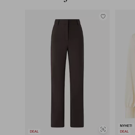
Lägg
till
i
favoriter
NYHET!
Visa
DEAL
DEAL