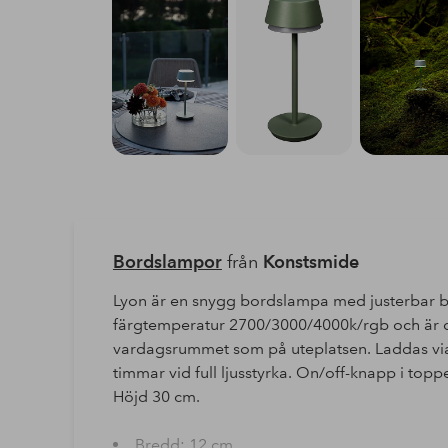
Bordslampor
från
Konstsmide
Lyon är en snygg bordslampa med justerbar be
färgtemperatur 2700/3000/4000k/rgb och är di
vardagsrummet som på uteplatsen. Laddas via 
timmar vid full ljusstyrka. On/off-knapp i to
Höjd 30 cm.
Bredd: 12 cm