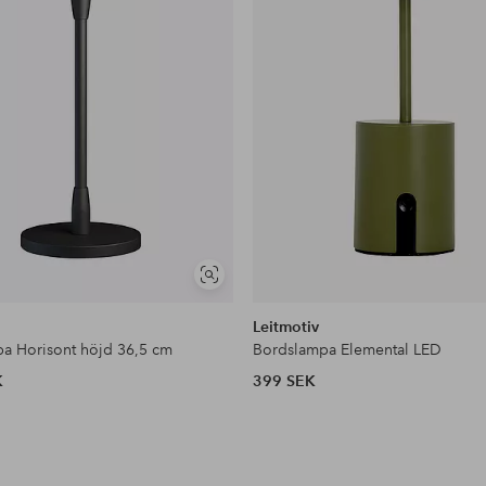
Visa
liknande
Leitmotiv
a Horisont höjd 36,5 cm
Bordslampa Elemental LED
K
399 SEK