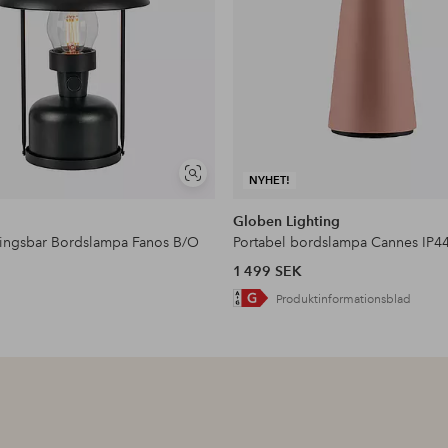
Visa
NYHET!
liknande
d
Globen Lighting
ingsbar Bordslampa Fanos B/O
Portabel bordslampa Cannes IP4
1 499 SEK
Produktinformationsblad