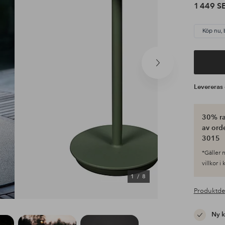
1 449 S
Köp nu, 
Nästa
produkt
Leverera
30% ra
av ord
3015
*Gäller n
villkor i
1
/
8
Produktde
Ny 