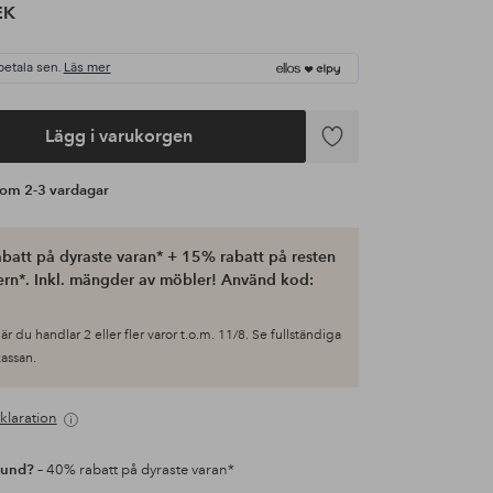
EK
betala sen.
Läs mer
Lägg i varukorgen
Lägg
till
s om 2-3 vardagar
i
favoriter
batt på dyraste varan* + 15% rabatt på resten
ern*. Inkl. mängder av möbler! Använd kod:
är du handlar 2 eller fler varor t.o.m. 11/8. Se fullständiga
 kassan.
klaration
kund?
– 40% rabatt på dyraste varan*