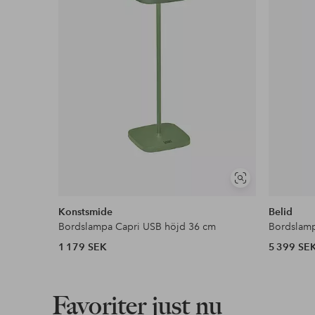
Våra mest fördelaktiga betalsätt
Läs mer
Visa
liknande
Konstsmide
Belid
Bordslampa Capri USB höjd 36 cm
Bordslamp
1 179 SEK
5 399 SE
Favoriter just nu