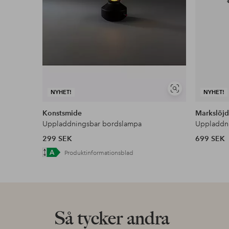
Visa
NYHET!
NYHET!
liknande
Konstsmide
Markslöj
Uppladdningsbar bordslampa
Uppladdn
299 SEK
699 SEK
Produktinformationsblad
Så tycker andra