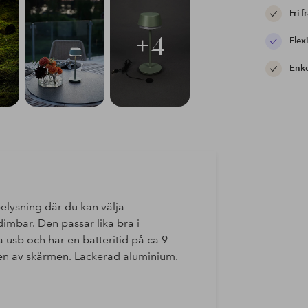
Fri f
+4
Flexi
Enke
lysning där du kan välja
mbar. Den passar lika bra i
usb och har en batteritid på ca 9
ppen av skärmen. Lackerad aluminium.