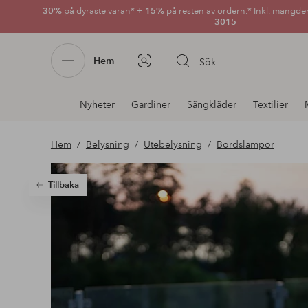
30%
på dyraste varan*
+ 15%
på resten av ordern.* Inkl. mängde
3015
Hem
Sök
Bildsök
Avdelnings
Nyheter
Gardiner
Sängkläder
Textilier
navigation
Hem
Belysning
Utebelysning
Bordslampor
Tillbaka