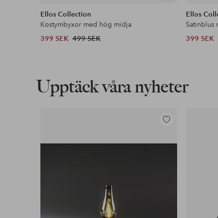
liknande
Ellos Collection
Ellos Coll
Kostymbyxor med hög midja
Satinblus
399 SEK
499 SEK
399 SEK
Upptäck våra nyheter
Lägg
till
i
favoriter