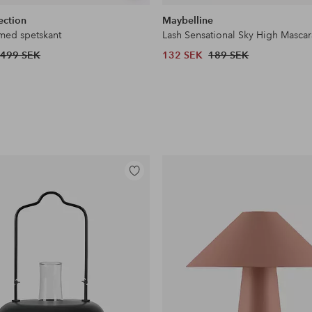
liknande
ection
Maybelline
 med spetskant
Lash Sensational Sky High Mascar
499 SEK
132 SEK
189 SEK
Lägg
till
i
favoriter