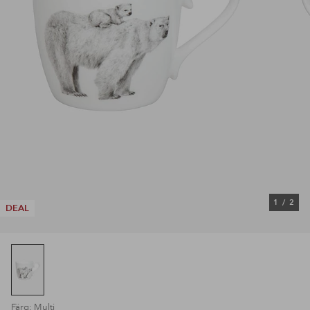
1
/
2
DEAL
Färg: Multi