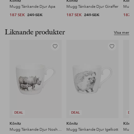
Könitz
Könitz
Könit
Mugg Tänkande Djur Apa
Mugg Tänkande Djur Giraffer
187 SEK
249 SEK
187 SEK
249 SEK
187 
Liknande produkter
Visa mer
Lägg
Lägg
till
till
i
i
favoriter
favoriter
DEAL
DEAL
DE
Könitz
Könitz
Könit
Mugg Tänkande Djur Noshörningar
Mugg Tänkande Djur Igelkott
Mugg 