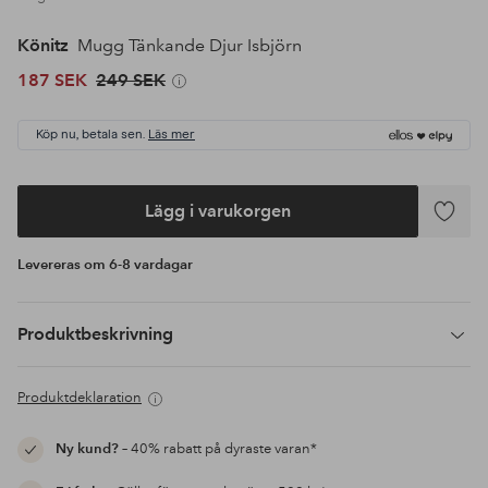
Könitz
Mugg Tänkande Djur Isbjörn
187 SEK
249 SEK
Köp nu, betala sen.
Läs mer
Lägg i varukorgen
Lägg
till
Levereras om 6-8 vardagar
i
favoriter
Produktbeskrivning
Produktdeklaration
Ny kund?
– 40% rabatt på dyraste varan*