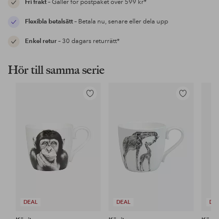
Fri frakt
– Gäller för postpaket över 599 kr*
Flexibla betalsätt
– Betala nu, senare eller dela upp
Enkel retur
– 30 dagars returrätt*
Hör till samma serie
Lägg
Lägg
till
till
i
i
favoriter
favoriter
DEAL
DEAL
DE