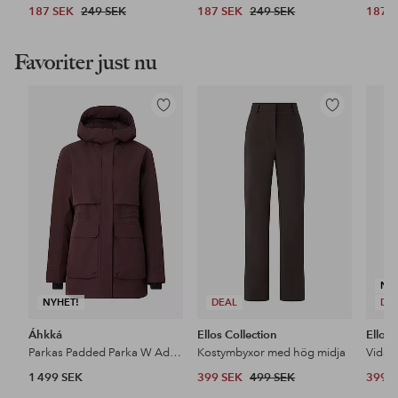
187 SEK
249 SEK
187 SEK
249 SEK
187 
Favoriter just nu
Lägg
Lägg
till
till
i
i
favoriter
favoriter
NY
NYHET!
DEAL
DE
Áhkká
Ellos Collection
Ellos 
Parkas Padded Parka W Adjustable Waist
Kostymbyxor med hög midja
1 499 SEK
399 SEK
499 SEK
399 