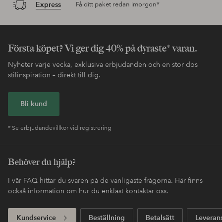
Express
Få ditt paket redan imorgon*
Första köpet? Vi ger dig 40% på dyraste* varan.
Nyheter varje vecka, exklusiva erbjudanden och en stor dos
stilinspiration – direkt till dig.
Bli kund
* Se erbjudandevillkor vid registrering
Behöver du hjälp?
I vår FAQ hittar du svaren på de vanligaste frågorna. Här finns
också information om hur du enklast kontaktar oss.
Kundservice
Beställning
Betalsätt
Leveran