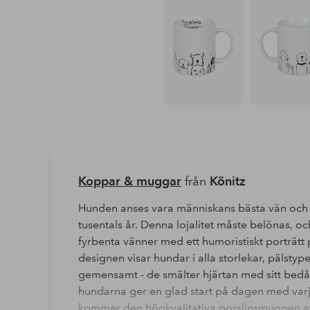
Koppar & muggar
från
Könitz
Hunden anses vara människans bästa vän och ha
tusentals år. Denna lojalitet måste belönas, o
fyrbenta vänner med ett humoristiskt porträt
designen visar hundar i alla storlekar, pälstyp
gemensamt - de smälter hjärtan med sitt bed
hundarna ger en glad start på dagen med varj
kommer den högkvalitativa porslinsmuggen att 