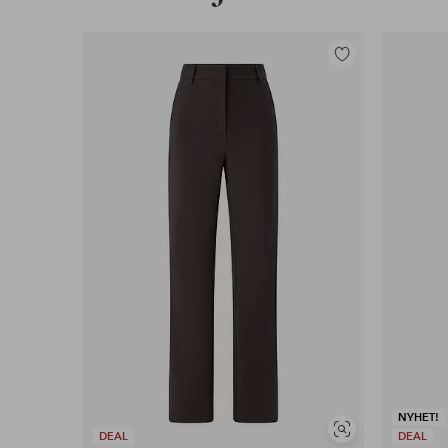
Lägg
till
i
favoriter
NYHET!
Visa
DEAL
DEAL