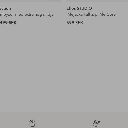
liknande
ection
Ellos STUDIO
ymbyxor med extra hög midja
Pilejacka Full Zip Pile Core
499 SEK
599 SEK