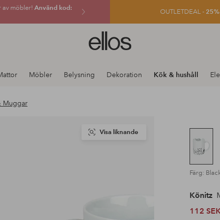
r av möbler!
Använd kod:
OUTLETDEAL -
25% e
Ellos
logotyp
-
gå
Mattor
Möbler
Belysning
Dekoration
Kök & hushåll
Ele
till
förstasidan
& Muggar
Visa liknande
Färg: Blac
Könitz
M
112 SE