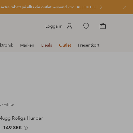
xtra rabatt på allt i vår outlet.
Använd kod:
ALLOUTLET
Stän
Gå
Logga in
till
Gå
favoritmarkerade
till
ktronik
Märken
Deals
Outlet
Presentkort
produkter
kundvagnen
k / white
ugg Roliga Hundar
K
149 SEK