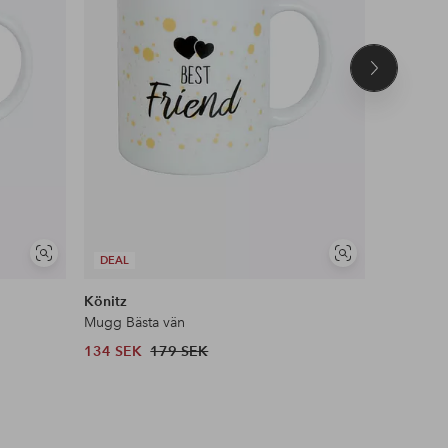
Nästa
produkt
Visa
Visa
DEAL
DEAL
liknande
liknande
Könitz
Könitz
Mugg Bästa vän
Mugg Bäs
134 SEK
179 SEK
134 SEK