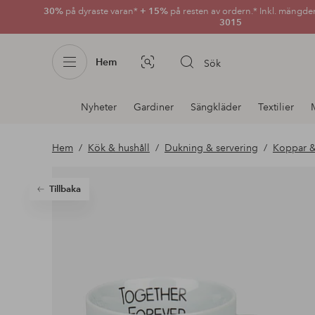
30%
på dyraste varan*
+ 15%
på resten av ordern.* Inkl. mängde
3015
Hem
Sök
Bildsök
Avdelnings
Nyheter
Gardiner
Sängkläder
Textilier
navigation
Hem
Kök & hushåll
Dukning & servering
Koppar 
Tillbaka