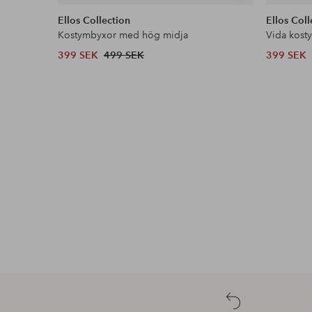
liknande
Ellos Collection
Ellos Coll
Kostymbyxor med hög midja
Vida kost
399 SEK
499 SEK
399 SEK