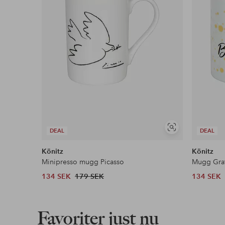
Läs mer
Visa
DEAL
DEAL
liknande
Könitz
Könitz
Minipresso mugg Picasso
Mugg Grat
134 SEK
179 SEK
134 SEK
Favoriter just nu