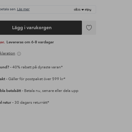
betala sen.
Läs mer
Lägg i varukorgen
Lägg
till
ger.
Levereras om 6-8 vardagar
i
favoriter
klaration
kund?
– 40% rabatt på dyraste varan*
rakt
– Gäller för postpaket över 599 kr*
bla betalsätt
– Betala nu, senare eller dela upp
l retur
– 30 dagars returrätt*