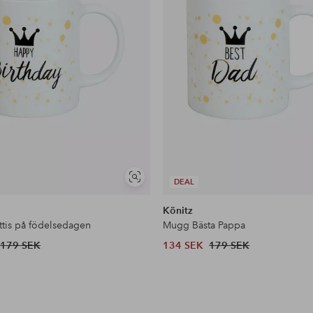
Visa
DEAL
liknande
Könitz
tis på födelsedagen
Mugg Bästa Pappa
179 SEK
134 SEK
179 SEK