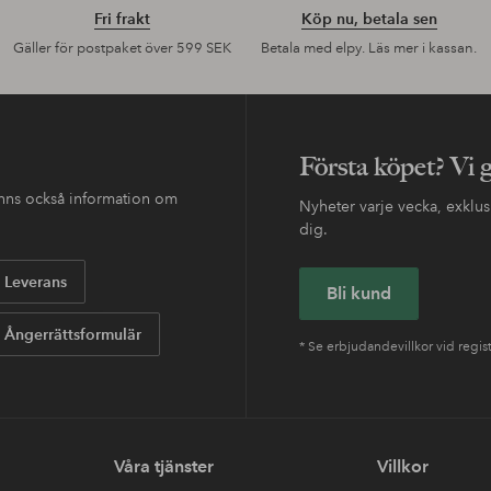
Fri frakt
Köp nu, betala sen
Gäller för postpaket över 599 SEK
Betala med elpy. Läs mer i kassan.
Första köpet? Vi 
finns också information om
Nyheter varje vecka, exklusi
dig.
Leverans
Bli kund
Ångerrättsformulär
* Se erbjudandevillkor vid regis
Våra tjänster
Villkor