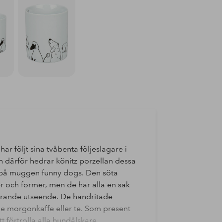
r följt sina tvåbenta följeslagare i
ch därför hedrar könitz porzellan dessa
t på muggen funny dogs. Den söta
er och former, men de har alla en sak
årande utseende. De handritade
e morgonkaffe eller te. Som present
förtrolla alla hundälskare...