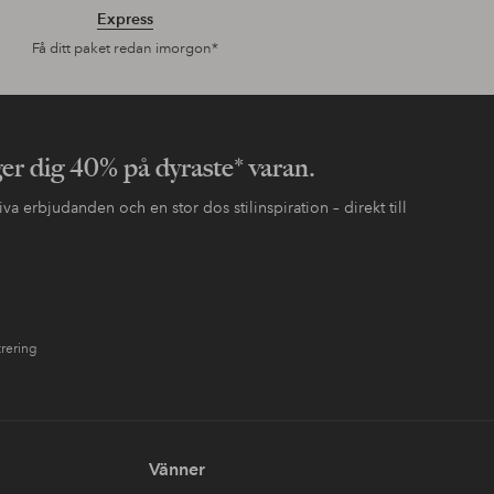
Express
Få ditt paket redan imorgon*
ger dig 40% på dyraste* varan.
va erbjudanden och en stor dos stilinspiration – direkt till
trering
Vänner