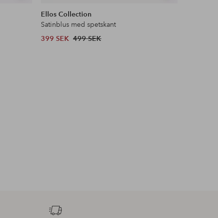
liknande
liknande
Ellos Collection
Maybelli
Satinblus med spetskant
Lash Sens
399 SEK
499 SEK
132 SEK