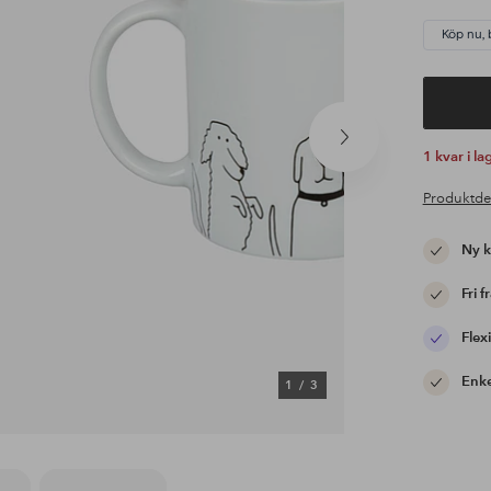
Köp nu, 
Nästa
1 kvar i la
produkt
Produktde
Ny 
Fri f
Flexi
Enke
1
/
3