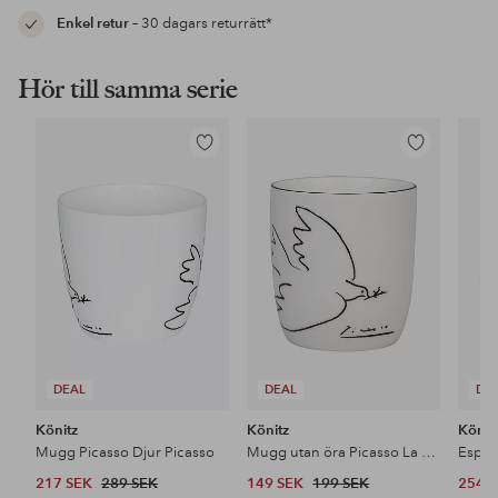
Enkel retur
– 30 dagars returrätt*
Hör till samma serie
Lägg
Lägg
till
till
i
i
favoriter
favoriter
DEAL
DEAL
DE
Könitz
Könitz
Könit
Mugg Picasso Djur Picasso
Mugg utan öra Picasso La Colombe de la Paix
217 SEK
289 SEK
149 SEK
199 SEK
254 