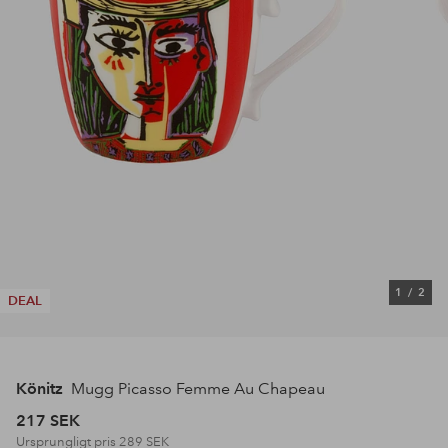
1
/
2
DEAL
Könitz
Mugg Picasso Femme Au Chapeau
217 SEK
Ursprungligt pris
289 SEK