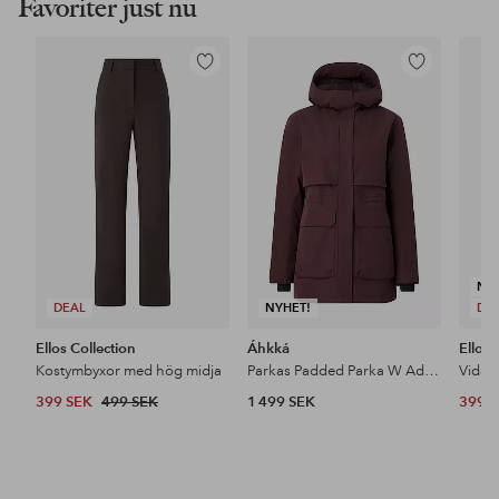
Favoriter just nu
Lägg
Lägg
till
till
i
i
favoriter
favoriter
NY
DEAL
NYHET!
DE
Ellos Collection
Áhkká
Ellos 
Kostymbyxor med hög midja
Parkas Padded Parka W Adjustable Waist
399 SEK
499 SEK
1 499 SEK
399 