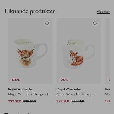
Liknande produkter
Visa mer
Lägg
Lägg
till
till
i
i
favoriter
favoriter
DEAL
DEAL
DE
Royal Worcester
Royal Worcester
Könit
Mugg Wrendale Designs Thank You 40 cl
Mugg Wrendale Designs Mum 40 cl
Mugg 
292 SEK
389 SEK
292 SEK
389 SEK
149 