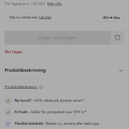
Tid. lägsta pris:
145 SEK
Mer info
Köp nu, betala sen.
Läs mer
Lägg i varukorgen
Lägg
till
Slut i lager
i
favoriter
Produktbeskrivning
Produktdeklaration
Ny kund?
– 40% rabatt på dyraste varan*
Fri frakt
– Gäller för postpaket över 599 kr*
Flexibla betalsätt
– Betala nu, senare eller dela upp