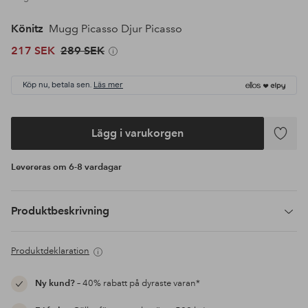
Könitz
Mugg Picasso Djur Picasso
217 SEK
289 SEK
Köp nu, betala sen.
Läs mer
Lägg i varukorgen
Lägg
till
Levereras om 6-8 vardagar
i
favoriter
Produktbeskrivning
Produktdeklaration
Ny kund?
– 40% rabatt på dyraste varan*