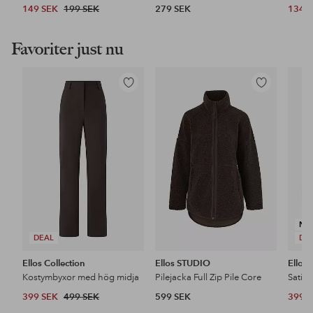
149 SEK
199 SEK
279 SEK
134 
Favoriter just nu
Lägg
Lägg
till
till
i
i
favoriter
favoriter
NY
DEAL
DE
Ellos Collection
Ellos STUDIO
Ellos 
Kostymbyxor med hög midja
Pilejacka Full Zip Pile Core
Satin
399 SEK
499 SEK
599 SEK
399 