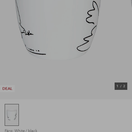
1
/
2
DEAL
Färg: White / black