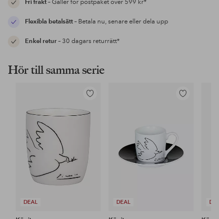
Fri frakt
– Gäller för postpaket över 599 kr*
Flexibla betalsätt
– Betala nu, senare eller dela upp
Enkel retur
– 30 dagars returrätt*
Hör till samma serie
Lägg
Lägg
till
till
i
i
favoriter
favoriter
DEAL
DEAL
DE