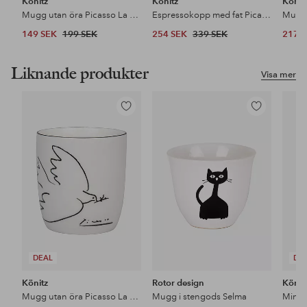
Könitz
Könitz
Könit
Mugg utan öra Picasso La Colombe de la Paix
Espressokopp med fat Picasso 2-p
Mugg 
149 SEK
199 SEK
254 SEK
339 SEK
217 
Liknande produkter
Visa mer
Lägg
Lägg
till
till
i
i
favoriter
favoriter
DEAL
DE
Könitz
Rotor design
Könit
Mugg utan öra Picasso La Colombe de la Paix
Mugg i stengods Selma
Minip