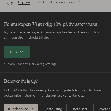
Express
Få ditt paket redan imorgon*
Första köpet? Vi ger dig 40% på dyraste* varan.
Nyheter varje vecka, exklusiva erbjudanden och en stor dos
stilinspiration – direkt till dig.
Bli kund
* Se erbjudandevillkor vid registrering
Behöver du hjälp?
I vår FAQ hittar du svaren på de vanligaste frågorna. Här finns
också information om hur du enklast kontaktar oss.
Kundservice
Beställning
Betalsätt
Leveran