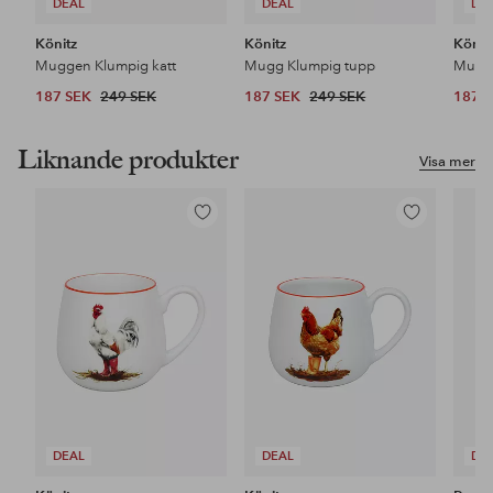
DEAL
DEAL
DE
Könitz
Könitz
Könit
Muggen Klumpig katt
Mugg Klumpig tupp
Mugg
187 SEK
249 SEK
187 SEK
249 SEK
187 
Liknande produkter
Visa mer
Lägg
Lägg
till
till
i
i
favoriter
favoriter
DEAL
DEAL
DE