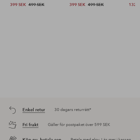
399 SEK
499 SEK
399 SEK
499 SEK
132 
Enkel retur
30 dagars returrätt*
Fri frakt
Gäller för postpaket över 599 SEK
Köp nu, betala sen
Betala med elpy. Läs mer i kassan.