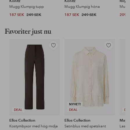
Könitz
Könitz
Royal
Mugg Klumpig tupp
Mugg Klumpig höna
187 SEK
249 SEK
187 SEK
249 SEK
209 
Favoriter just nu
Lägg
Lägg
till
till
i
i
favoriter
favoriter
NYHET!
DEAL
DEAL
DE
Ellos Collection
Ellos Collection
Maybe
Kostymbyxor med hög midja
Satinblus med spetskant