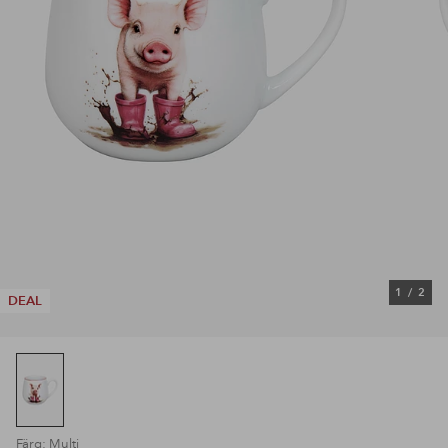
1
/
2
DEAL
Färg: Multi