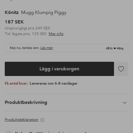
Könitz
Mugg Klumpig Piggy
187 SEK
Ursprungligt pris
249 SEK
Tid. lägsta pris:
125 SEK
Mer info
Köp nu, betala sen.
Läs mer
Lägg i varukorgen
Lägg
till
Få antal kvar:
Levereras om 6-8 vardagar
i
favoriter
Produktbeskrivning
Produktdeklaration