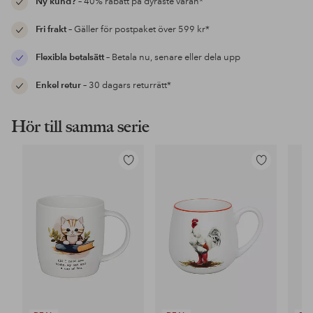
Ny kund?
– 40% rabatt på dyraste varan*
Fri frakt
– Gäller för postpaket över 599 kr*
Flexibla betalsätt
– Betala nu, senare eller dela upp
Enkel retur
– 30 dagars returrätt*
Hör till samma serie
Lägg
Lägg
till
till
i
i
favoriter
favoriter