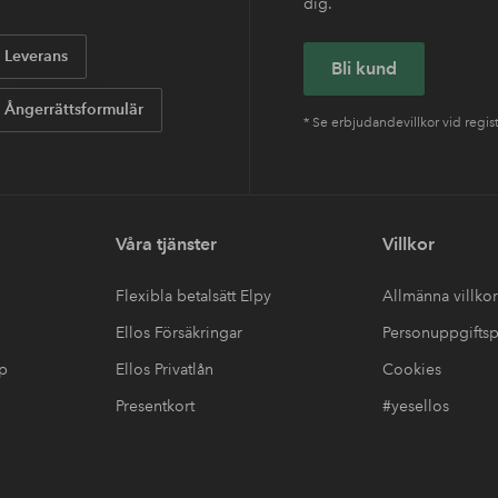
dig.
Leverans
Bli kund
Ångerrättsformulär
* Se erbjudandevillkor vid regis
Våra tjänster
Villkor
Flexibla betalsätt Elpy
Allmänna villkor
Ellos Försäkringar
Personuppgiftsp
up
Ellos Privatlån
Cookies
Presentkort
#yesellos