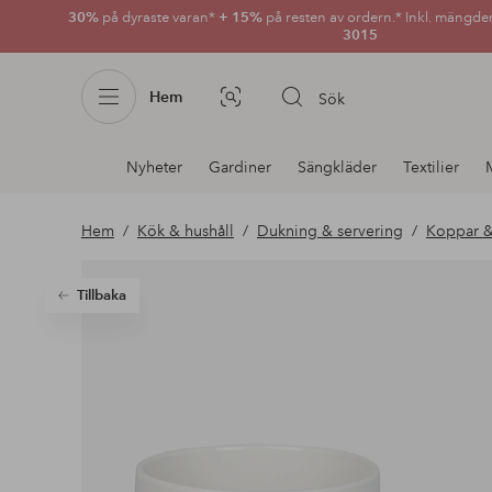
30%
på dyraste varan*
+ 15%
på resten av ordern.* Inkl. mängde
3015
Hem
Sök
Bildsök
Avdelnings
Nyheter
Gardiner
Sängkläder
Textilier
navigation
Hem
Kök & hushåll
Dukning & servering
Koppar 
Tillbaka