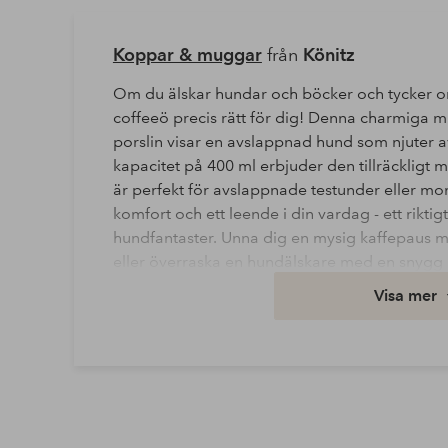
Koppar & muggar
från
Könitz
Om du älskar hundar och böcker och tycker 
coffeeö precis rätt för dig! Denna charmiga mu
porslin visar en avslappnad hund som njuter 
kapacitet på 400 ml erbjuder den tillräckligt 
är perfekt för avslappnade testunder eller m
komfort och ett leende i din vardag - ett rikti
hundfantaster. Unna dig en mysig kaffepaus
eller överraska en hundälskare med en snygg 
Visa mer
Bredd: 8 cm
Diameter: 12 cm
Höjd: 9 cm
Artikelnummer: 2203877-01-0