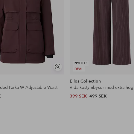
NYHET!
Visa
DEAL
liknande
Ellos Collection
dded Parka W Adjustable Waist
Vida kostymbyxor med extra hög
K
399 SEK
499 SEK