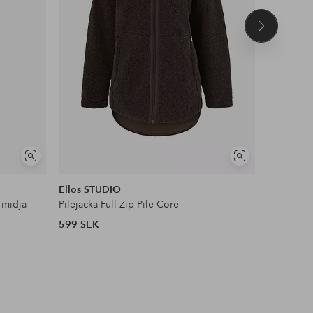
Nästa
produkt
NYHET!
Visa
Visa
DEAL
liknande
liknande
Ellos STUDIO
Ellos Col
 midja
Pilejacka Full Zip Pile Core
Satinblus
599 SEK
399 SEK