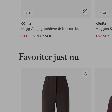
Visa
DEAL
DEAL
liknande
Könitz
Könitz
Mugg Allt jag behöver är böcker, katt
Muggen Kl
134 SEK
179 SEK
187 SEK
Favoriter just nu
Lägg
till
i
favoriter