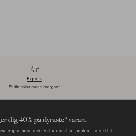
Express
Få ditt paket redan imorgon*
ger dig 40% på dyraste* varan.
va erbjudanden och en stor dos stilinspiration – direkt till