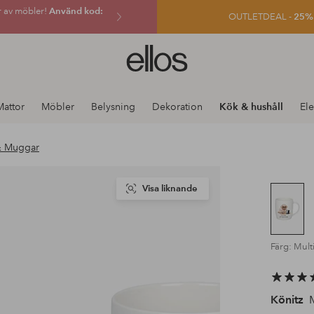
r av möbler!
Använd kod:
OUTLETDEAL -
25% e
Ellos
logotyp
-
gå
Mattor
Möbler
Belysning
Dekoration
Kök & hushåll
Ele
till
förstasidan
& Muggar
Visa liknande
Färg: Mult
Könitz
M