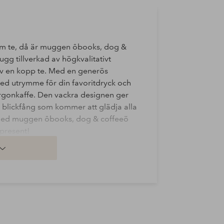
om te, då är muggen ôbooks, dog &
gg tillverkad av högkvalitativt
av en kopp te. Med en generös
med utrymme för din favoritdryck och
orgonkaffe. Den vackra designen ger
gt blickfång som kommer att glädja alla
 med muggen ôbooks, dog & coffeeö
present!