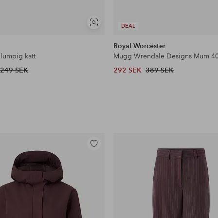
Visa
DEAL
liknande
Royal Worcester
umpig katt
Mugg Wrendale Designs Mum 40
249 SEK
292 SEK
389 SEK
Lägg
till
i
favoriter