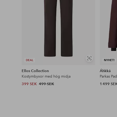
Visa
DEAL
NYHET!
liknande
Ellos Collection
Áhkká
Kostymbyxor med hög midja
Parkas Pa
399 SEK
499 SEK
1 499 SE