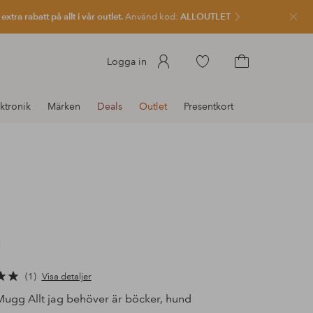
xtra rabatt på allt i vår outlet.
Använd kod:
ALLOUTLET
Stän
Gå
Logga in
till
Gå
favoritmarkerade
till
ktronik
Märken
Deals
Outlet
Presentkort
produkter
kundvagnen
i
1
Visa detaljer
ugg Allt jag behöver är böcker, hund