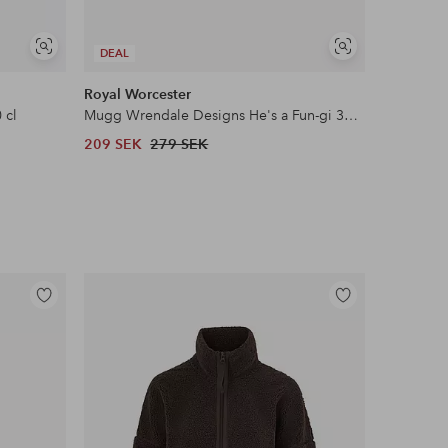
Visa
Visa
DEAL
liknande
liknande
Royal Worcester
Maxwell 
 cl
Mugg Wrendale Designs He's a Fun-gi 31 cl
Mugg Mar
209 SEK
279 SEK
239 SEK
Lägg
Lägg
till
till
i
i
favoriter
favoriter