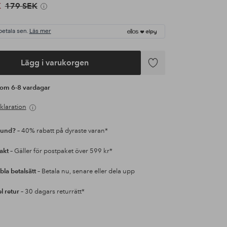
K
179 SEK
betala sen.
Läs mer
Lägg i varukorgen
Lägg
till
s om 6-8 vardagar
i
favoriter
klaration
kund?
– 40% rabatt på dyraste varan*
rakt
– Gäller för postpaket över 599 kr*
bla betalsätt
– Betala nu, senare eller dela upp
l retur
– 30 dagars returrätt*