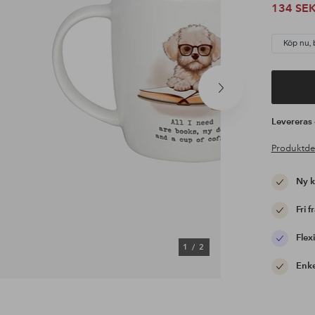
134 SE
Köp nu, 
Nästa
produkt
Leverera
Produktde
Ny 
Fri f
Flexi
1
/
2
Enke