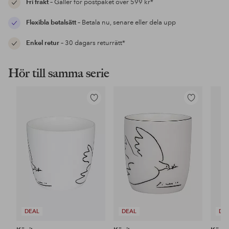
Fri frakt
– Gäller för postpaket över 599 kr*
Flexibla betalsätt
– Betala nu, senare eller dela upp
Enkel retur
– 30 dagars returrätt*
Hör till samma serie
Lägg
Lägg
till
till
i
i
favoriter
favoriter
DEAL
DEAL
DE