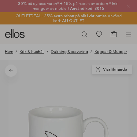
30%
på dyraste varan*
+ 15%
på resten av ordern.* Inkl.
Stän
mängder av möbler!
Använd kod: 3015
OUTLETDEAL -
25% extra rabatt på allt i vår outlet.
Använd
kod:
ALLOUTLET
Ellos
Gå
Sök
logotyp
till
Gå
-
favoritmarkerade
till
Hem
Kök & hushåll
Dukning & servering
Koppar & Muggar
gå
produkter
kundvagne
till
förstasidan
Visa liknande
Tillbaka