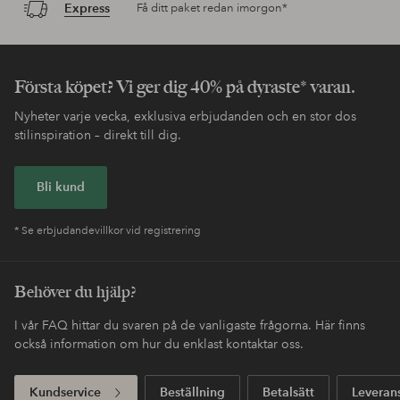
Express
Få ditt paket redan imorgon*
Första köpet? Vi ger dig 40% på dyraste* varan.
Nyheter varje vecka, exklusiva erbjudanden och en stor dos
stilinspiration – direkt till dig.
Bli kund
* Se erbjudandevillkor vid registrering
Behöver du hjälp?
I vår FAQ hittar du svaren på de vanligaste frågorna. Här finns
också information om hur du enklast kontaktar oss.
Kundservice
Beställning
Betalsätt
Leveran