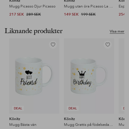
Könitz
Könitz
Könit
Mugg Picasso Djur Picasso
Mugg utan öra Picasso La Colombe de la Paix
217 SEK
289 SEK
149 SEK
199 SEK
254 
Liknande produkter
Visa mer
Lägg
Lägg
till
till
i
i
favoriter
favoriter
DEAL
DEAL
DE
Könitz
Könitz
Könit
Mugg Bästa vän
Mugg Grattis på födelsedagen
Mugg 