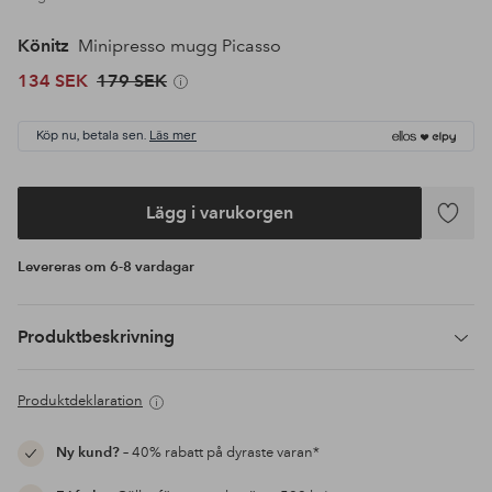
Könitz
Minipresso mugg Picasso
134 SEK
179 SEK
Köp nu, betala sen.
Läs mer
Lägg i varukorgen
Lägg
till
Levereras om 6-8 vardagar
i
favoriter
Produktbeskrivning
Produktdeklaration
Ny kund?
– 40% rabatt på dyraste varan*