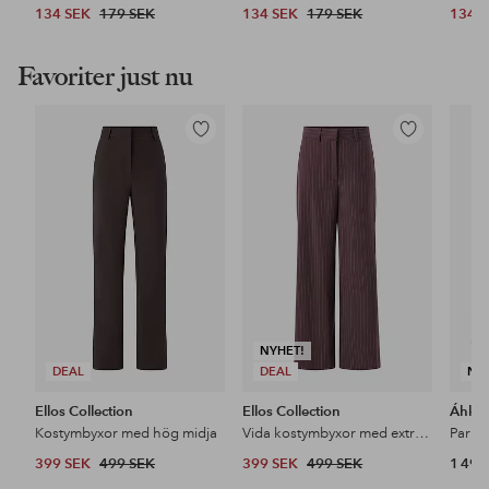
134 SEK
179 SEK
134 SEK
179 SEK
134 
Favoriter just nu
Lägg
Lägg
till
till
i
i
favoriter
favoriter
NYHET!
DEAL
DEAL
NY
Ellos Collection
Ellos Collection
Áhkk
Kostymbyxor med hög midja
Vida kostymbyxor med extra hög midja
399 SEK
499 SEK
399 SEK
499 SEK
1 499