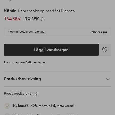
Könitz
Espressokopp med fat Picasso
134 SEK
179 SEK
Köp nu, betala sen.
Läs mer
Lägg i varukorgen
Lägg
till
Levereras om 6-8 vardagar
i
favoriter
Produktbeskrivning
Produktdeklaration
Ny kund?
– 40% rabatt på dyraste varan*