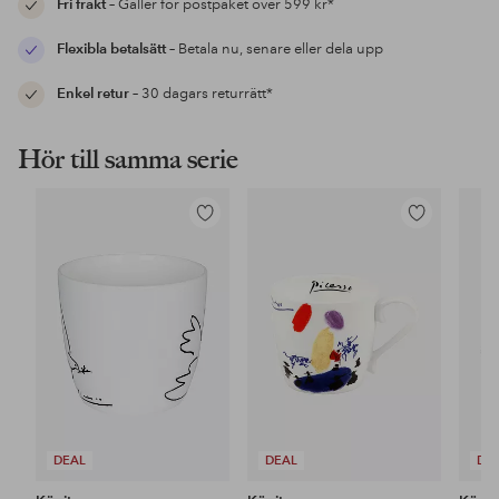
Fri frakt
– Gäller för postpaket över 599 kr*
Flexibla betalsätt
– Betala nu, senare eller dela upp
Enkel retur
– 30 dagars returrätt*
Hör till samma serie
Lägg
Lägg
till
till
i
i
favoriter
favoriter
DEAL
DEAL
DE