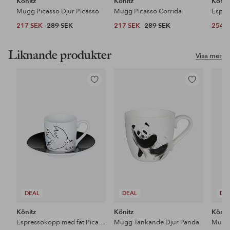
Könitz
Könitz
Könit
Mugg Picasso Djur Picasso
Mugg Picasso Corrida
217 SEK
289 SEK
217 SEK
289 SEK
254 
Liknande produkter
Visa mer
Lägg
Lägg
till
till
i
i
favoriter
favoriter
DEAL
DEAL
DE
Könitz
Könitz
Könit
Espressokopp med fat Picasso 2-p
Mugg Tänkande Djur Panda