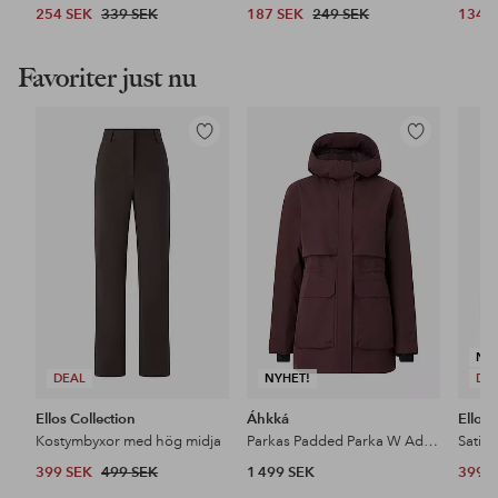
254 SEK
339 SEK
187 SEK
249 SEK
134 
Favoriter just nu
Lägg
Lägg
till
till
i
i
favoriter
favoriter
NY
DEAL
NYHET!
DE
Ellos Collection
Áhkká
Ellos 
Kostymbyxor med hög midja
Parkas Padded Parka W Adjustable Waist
Satin
399 SEK
499 SEK
1 499 SEK
399 