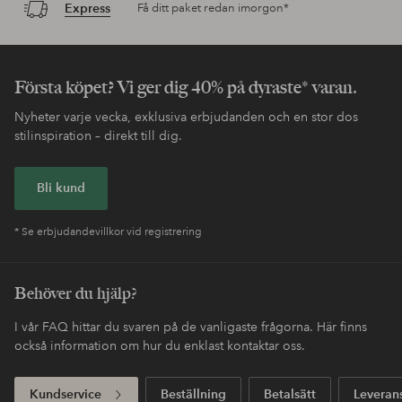
Express
Få ditt paket redan imorgon*
Första köpet? Vi ger dig 40% på dyraste* varan.
Nyheter varje vecka, exklusiva erbjudanden och en stor dos
stilinspiration – direkt till dig.
Bli kund
* Se erbjudandevillkor vid registrering
Behöver du hjälp?
I vår FAQ hittar du svaren på de vanligaste frågorna. Här finns
också information om hur du enklast kontaktar oss.
Kundservice
Beställning
Betalsätt
Leveran