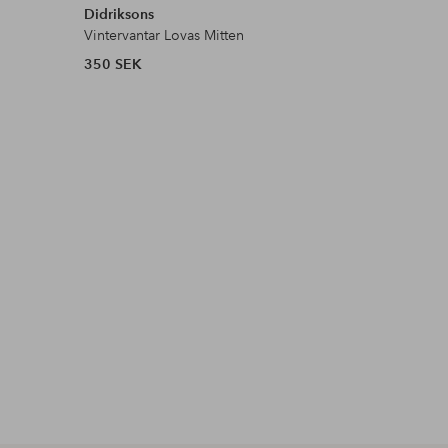
Didriksons
Didrikson
Vintervantar Lovas Mitten
Handskar 
350 SEK
400 SEK