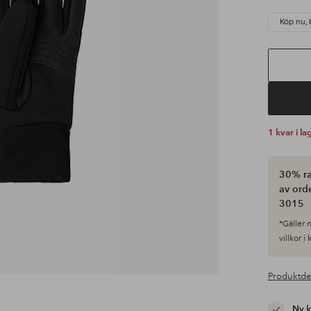
Köp nu, 
1 kvar i la
30% ra
av ord
3015
*Gäller n
villkor i
Produktde
Ny 