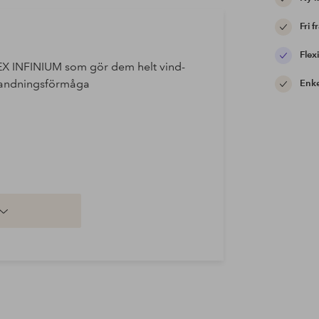
Fri f
Flexi
EX INFINIUM som gör dem helt vind-
h andningsförmåga
Enke