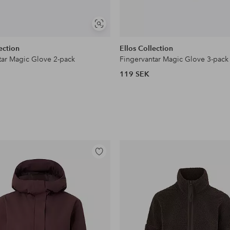
Visa
liknande
ection
Ellos Collection
tar Magic Glove 2-pack
Fingervantar Magic Glove 3-pack
119 SEK
Lägg
till
i
favoriter