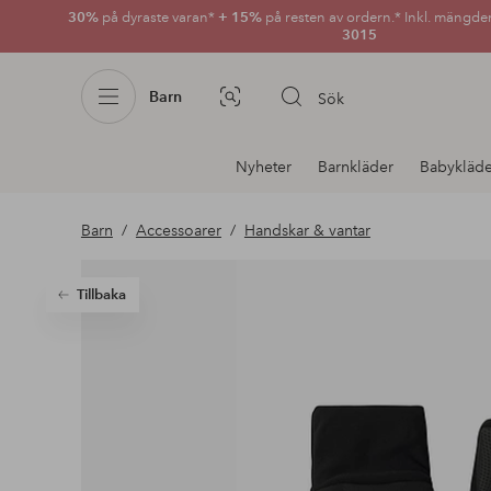
30%
på dyraste varan*
+ 15%
på resten av ordern.* Inkl. mängde
3015
Barn
Sök
Bildsök
Avdelnings
Nyheter
Barnkläder
Babykläde
navigation
Barn
Accessoarer
Handskar & vantar
Tillbaka