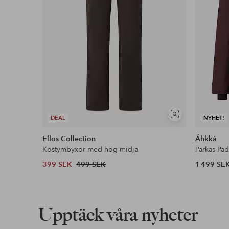
Visa
DEAL
NYHET!
liknande
Ellos Collection
Áhkká
Kostymbyxor med hög midja
Parkas Pa
399 SEK
499 SEK
1 499 SE
Upptäck våra nyheter