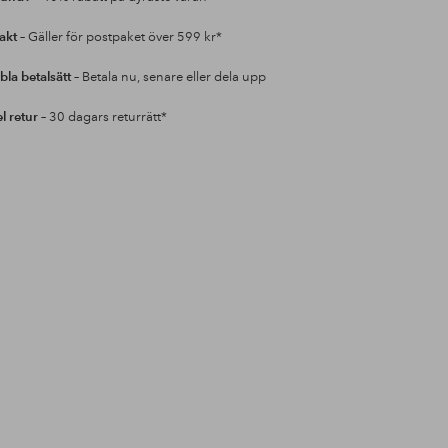
rakt
– Gäller för postpaket över 599 kr*
bla betalsätt
– Betala nu, senare eller dela upp
l retur
– 30 dagars returrätt*