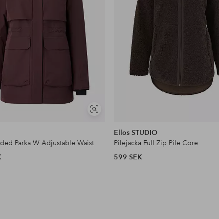
Visa
liknande
Ellos STUDIO
dded Parka W Adjustable Waist
Pilejacka Full Zip Pile Core
K
599 SEK