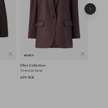
Nästa
produkt
NYHET!
Visa
Visa
NYHET!
DEAL
liknande
liknande
Ellos Collection
Ellos Col
Oversize kavaj
Vida kost
699 SEK
399 SEK