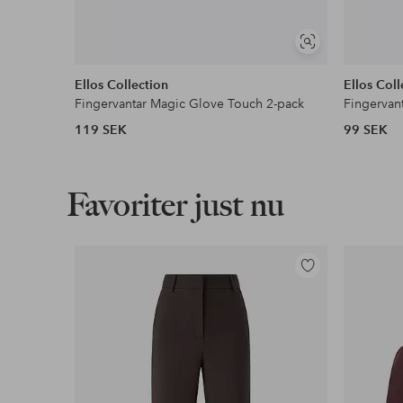
Visa
liknande
Ellos Collection
Ellos Coll
Fingervantar Magic Glove Touch 2-pack
Fingervan
119 SEK
99 SEK
Favoriter just nu
Lägg
till
i
favoriter