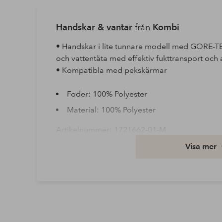
Handskar & vantar
från
Kombi
• Handskar i lite tunnare modell med GORE-T
och vattentäta med effektiv fukttransport oc
• Kompatibla med pekskärmar
Foder: 100% Polyester
Material: 100% Polyester
Artikelnummer: 1721662-01-M
Visa mer
Ladda ner högupplöst bild
Fri frakt
Gäller för postpaket över 599 kr
Läs mer