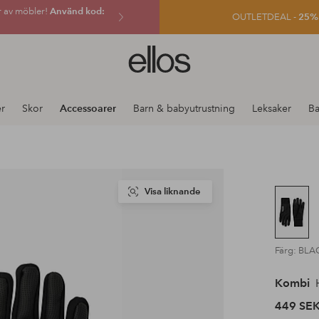
r av möbler!
Använd kod:
OUTLETDEAL -
25% e
Ellos
logotyp
-
gå
r
Skor
Accessoarer
Barn & babyutrustning
Leksaker
Ba
till
förstasidan
Visa liknande
Färg: BLA
Kombi
H
449 SE