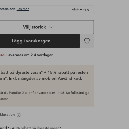
betala sen.
Läs mer
Välj storlek
Lägg i varukorgen
Lägg
till
ger.
Levereras om 2-4 vardagar
i
favoriter
batt på dyraste varan* + 15% rabatt på resten
ern*. Inkl. mängder av möbler! Använd kod:
är du handlar 2 eller fler varor t.o.m. 11/8. Se fullständiga
 kassan.
klaration
kund?
– 40% rabatt på dyraste varan*