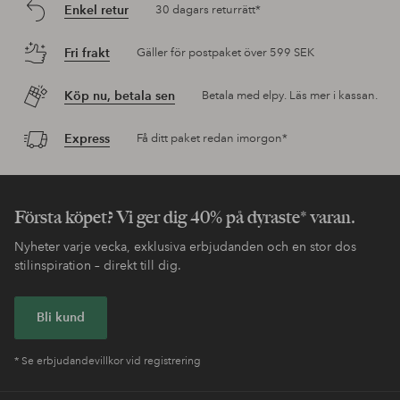
Enkel retur
30 dagars returrätt*
Fri frakt
Gäller för postpaket över 599 SEK
Köp nu, betala sen
Betala med elpy. Läs mer i kassan.
Express
Få ditt paket redan imorgon*
Första köpet? Vi ger dig 40% på dyraste* varan.
Nyheter varje vecka, exklusiva erbjudanden och en stor dos
stilinspiration – direkt till dig.
Bli kund
* Se erbjudandevillkor vid registrering