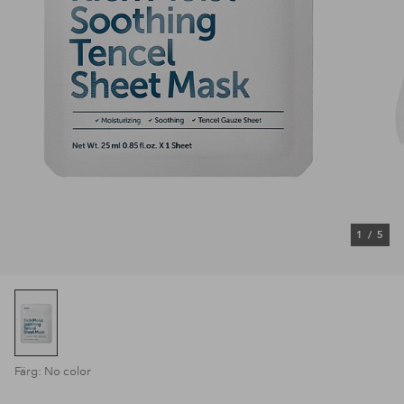
1
/
5
Färg: No color