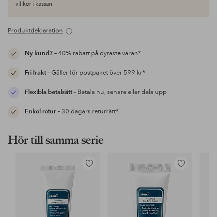
villkor i kassan.
Produktdeklaration
Ny kund?
– 40% rabatt på dyraste varan*
Fri frakt
– Gäller för postpaket över 599 kr*
Flexibla betalsätt
– Betala nu, senare eller dela upp
Enkel retur
– 30 dagars returrätt*
Hör till samma serie
Lägg
Lägg
till
till
i
i
favoriter
favoriter