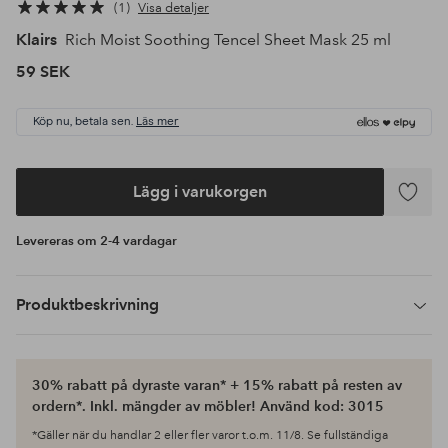
1
Visa detaljer
Klairs
Rich Moist Soothing Tencel Sheet Mask 25 ml
59 SEK
Köp nu, betala sen.
Läs mer
Lägg i varukorgen
Lägg
till
Levereras om 2-4 vardagar
i
favoriter
Produktbeskrivning
30% rabatt på dyraste varan* + 15% rabatt på resten av
ordern*. Inkl. mängder av möbler! Använd kod: 3015
*Gäller när du handlar 2 eller fler varor t.o.m. 11/8. Se fullständiga