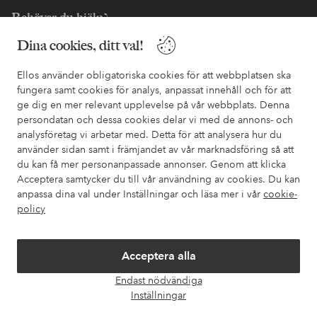
Behöver du hjälp?
Dina cookies, ditt val!
I vår FAQ hittar du svaren på de vanligaste frågorna. Här finns
också information om hur du enklast kontaktar oss.
Ellos använder obligatoriska cookies för att webbplatsen ska
fungera samt cookies för analys, anpassat innehåll och för att
Kundservice
Beställning
Betalsätt
Leveran
ge dig en mer relevant upplevelse på vår webbplats. Denna
persondatan och dessa cookies delar vi med de annons- och
analysföretag vi arbetar med. Detta för att analysera hur du
använder sidan samt i främjandet av vår marknadsföring så att
Mina sidor
du kan få mer personanpassade annonser. Genom att klicka
Acceptera samtycker du till vår användning av cookies. Du kan
Om Ellos
anpassa dina val under Inställningar och läsa mer i vår
cookie-
policy
Våra tjänster
Acceptera alla
Villkor
Endast nödvändiga
Öpp
Inställningar
chatt
Vänner