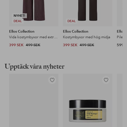
NYHET!
DEAL
DEAL
Ellos Collection
Ellos Collection
Ellos
Vida kostymbyxor med extra hög midja
Kostymbyxor med hög midja
Pileja
399 SEK
499 SEK
399 SEK
499 SEK
599 
Upptäck våra nyheter
Lägg
Lägg
till
till
i
i
favoriter
favoriter