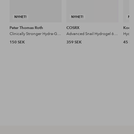
NYHET!
NYHET!
NY
Peter Thomas Roth
COSRX
Kocos
Clinically Stronger Hydra-Gel Eye Patches 3-Pair
Advanced Snail Hydrogel 60 Eye Patch Pcs
150 SEK
359 SEK
45 S