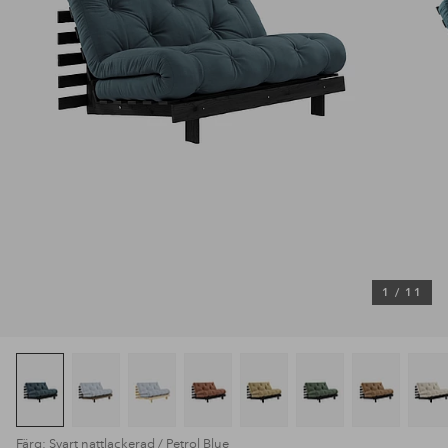
1
/
11
Färg: Svart nattlackerad / Petrol Blue