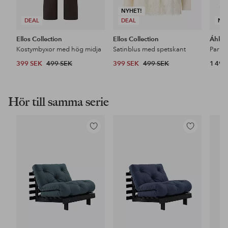
NYHET!
DEAL
DEAL
NY
Ellos Collection
Ellos Collection
Áhkk
Kostymbyxor med hög midja
Satinblus med spetskant
399 SEK
499 SEK
399 SEK
499 SEK
1 499
Hör till samma serie
Lägg
Lägg
till
till
i
i
favoriter
favoriter