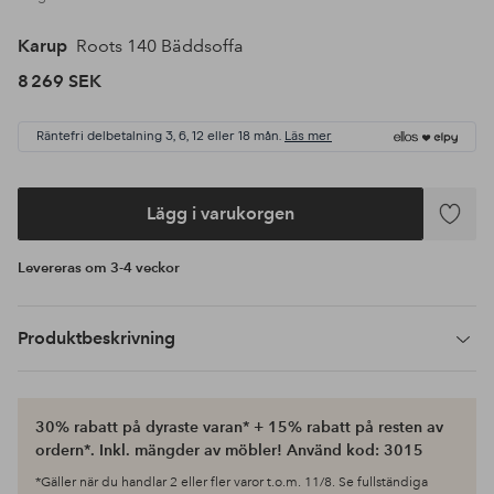
Karup
Roots 140 Bäddsoffa
8 269 SEK
Räntefri delbetalning 3, 6, 12 eller 18 mån.
Läs mer
Lägg i varukorgen
Lägg
till
Levereras om 3-4 veckor
i
favoriter
Produktbeskrivning
30% rabatt på dyraste varan* + 15% rabatt på resten av
ordern*. Inkl. mängder av möbler! Använd kod: 3015
*Gäller när du handlar 2 eller fler varor t.o.m. 11/8. Se fullständiga