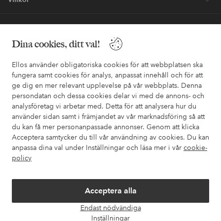
Vänner
Dina cookies, ditt val!
Ellos använder obligatoriska cookies för att webbplatsen ska
fungera samt cookies för analys, anpassat innehåll och för att
ge dig en mer relevant upplevelse på vår webbplats. Denna
Säkra betalningar - Betala direkt eller dela upp
persondatan och dessa cookies delar vi med de annons- och
analysföretag vi arbetar med. Detta för att analysera hur du
Vill du veta mer om
våra betalalternativ
?
använder sidan samt i främjandet av vår marknadsföring så att
elpy
elpy
du kan få mer personanpassade annonser. Genom att klicka
Acceptera samtycker du till vår användning av cookies. Du kan
anpassa dina val under Inställningar och läsa mer i vår
cookie-
policy
Sverige - Välj land
Acceptera alla
Facebook
Instagram
Pinterest
Youtube
Endast nödvändiga
Öpp
Inställningar