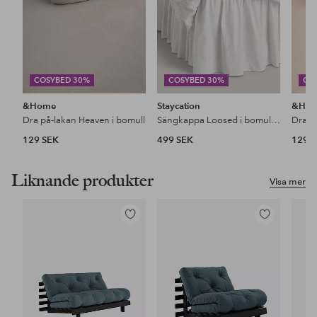
COSYBED 30%
COSYBED 30%
CO
&Home
Staycation
&Ho
Dra på-lakan Heaven i bomull
Sängkappa Loosed i bomullspercale 52 cm
Dra p
129 SEK
499 SEK
129 
Liknande produkter
Visa mer
Lägg
Lägg
till
till
i
i
favoriter
favoriter