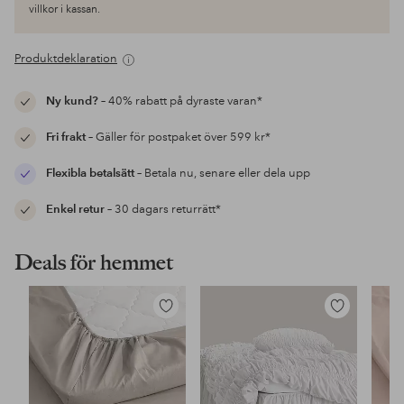
villkor i kassan.
Produktdeklaration
Ny kund?
– 40% rabatt på dyraste varan*
Fri frakt
– Gäller för postpaket över 599 kr*
Flexibla betalsätt
– Betala nu, senare eller dela upp
Enkel retur
– 30 dagars returrätt*
Deals för hemmet
Lägg
Lägg
till
till
i
i
favoriter
favoriter