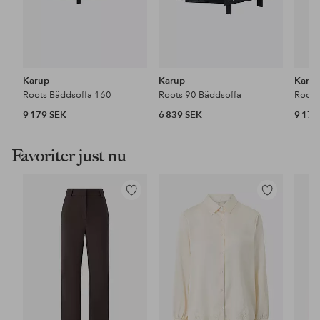
Karup
Karup
Karu
Roots Bäddsoffa 160
Roots 90 Bäddsoffa
Roots
9 179 SEK
6 839 SEK
9 179
Favoriter just nu
Lägg
Lägg
till
till
i
i
favoriter
favoriter