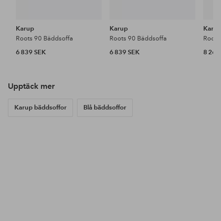
Karup
Karup
Karu
Roots 90 Bäddsoffa
Roots 90 Bäddsoffa
Roots
6 839 SEK
6 839 SEK
8 269
Upptäck mer
Karup bäddsoffor
Blå bäddsoffor