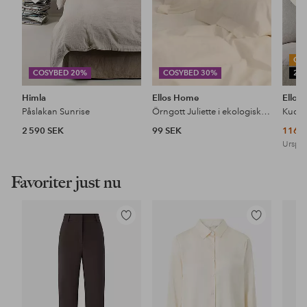
OU
COSYBED 20%
COSYBED 30%
25
Himla
Ellos Home
Ellos
Påslakan Sunrise
Örngott Juliette i ekologisk bomull
2 590 SEK
99 SEK
116 
Urspru
Favoriter just nu
Lägg
Lägg
till
till
i
i
favoriter
favoriter