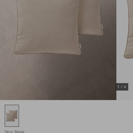
1
/
6
Färg: Beige