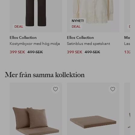
NYHET!
DEAL
DEAL
DE
Ellos Collection
Ellos Collection
Maybe
Kostymbyxor med hög midja
Satinblus med spetskant
399 SEK
499 SEK
399 SEK
499 SEK
132 
Mer från samma kollektion
Lägg
Lägg
till
till
i
i
favoriter
favoriter