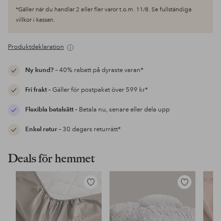
*Gäller när du handlar 2 eller fler varor t.o.m. 11/8. Se fullständiga
villkor i kassan.
Produktdeklaration
Ny kund?
– 40% rabatt på dyraste varan*
Fri frakt
– Gäller för postpaket över 599 kr*
Flexibla betalsätt
– Betala nu, senare eller dela upp
Enkel retur
– 30 dagars returrätt*
Deals för hemmet
Lägg
Lägg
till
till
i
i
favoriter
favoriter