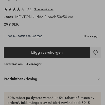
13
3 recensioner
Jotex
MENTON kudde 2-pack 50x50 cm
299 SEK
Köp nu, betala sen.
Läs mer
Lägg i varukorgen
Lägg
till
Levereras om 2-4 vardagar
i
favoriter
Produktbeskrivning
30% rabatt på dyraste varan* + 15% rabatt på resten av
ordern*. Inkl. mängder av möbler! Använd kod: 3015