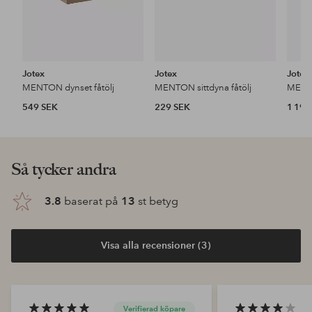
Jotex
Jotex
Jotex
MENTON dynset fåtölj
MENTON sittdyna fåtölj
MENTO
549 SEK
229 SEK
1 199
Så tycker andra
3.8
baserat på
13
st betyg
Visa alla recensioner (3)
Verifierad köpare