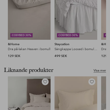
COSYBED 30%
COSYBED 30%
CO
&Home
Staycation
&Ho
Dra på-lakan Heaven i bomull
Sängkappa Loosed i bomullspercale 52 cm
Dra p
129 SEK
499 SEK
129 
Liknande produkter
Visa mer
Lägg
Lägg
till
till
i
i
favoriter
favoriter