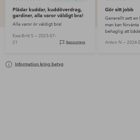
Plädar kuddar, kuddöverdrag,
Gör sitt jobb
gardiner, alla varor väldigt bra!
Generellt sett en
Alla varor ör väldigt bra!
man kan förvänta 
behaglig att båd
Ewa-Britt S —
2023-07-
rygg mot. Enda mi
21
Anton N —
2024-
Rapportera
kudden emellanåt
balkonggolvet 
Information kring betyg