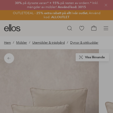
30%
på dyraste varan*
+ 15%
på resten av ordern.* Inkl.
Stän
mängder av möbler!
Använd kod: 3015
OUTLETDEAL -
25% extra rabatt på allt i vår outlet.
Använd
kod:
ALLOUTLET
Ellos
Gå
Sök
logotyp
till
Gå
-
favoritmarkerade
till
Hem
Möbler
Utemöbler & trädgård
Dynor & sittkuddar
gå
produkter
kundvagne
till
förstasidan
Visa liknande
Tillbaka