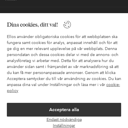
Vänner
Dina cookies, ditt val!
Ellos använder obligatoriska cookies för att webbplatsen ska
fungera samt cookies för analys, anpassat innehåll och för att
ge dig en mer relevant upplevelse på vår webbplats. Denna
Säkra betalningar - Betala direkt eller dela upp
persondatan och dessa cookies delar vi med de annons- och
analysföretag vi arbetar med. Detta för att analysera hur du
Vill du veta mer om
våra betalalternativ
?
använder sidan samt i främjandet av vår marknadsföring så att
elpy
elpy
du kan få mer personanpassade annonser. Genom att klicka
Acceptera samtycker du till vår användning av cookies. Du kan
anpassa dina val under Inställningar och läsa mer i vår
cookie-
policy
Sverige - Välj land
Acceptera alla
Facebook
Instagram
Pinterest
Youtube
Endast nödvändiga
Öpp
Inställningar