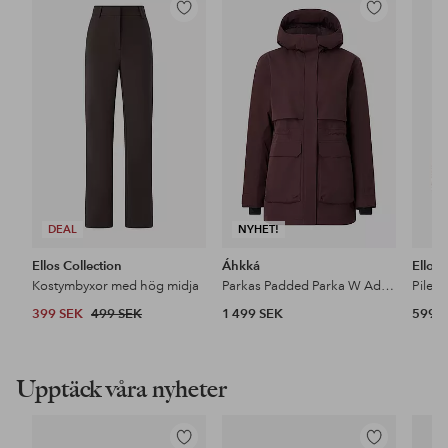
Lägg
Lägg
till
till
i
i
favoriter
favoriter
DEAL
NYHET!
Ellos Collection
Áhkká
Ellos
Kostymbyxor med hög midja
Parkas Padded Parka W Adjustable Waist
Pileja
399 SEK
499 SEK
1 499 SEK
599 
Upptäck våra nyheter
Lägg
Lägg