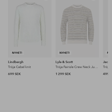
till
till
i
i
favoriter
favoriter
NYHET!
NYHET!
NY
Lindbergh
Lyle & Scott
Jack 
Tröja Cabel knit
Tröja Fairisle Crew Neck Jumper
699 SEK
1 299 SEK
499 