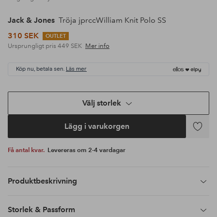
Jack & Jones
Tröja jprccWilliam Knit Polo SS
310 SEK
OUTLET
Ursprungligt pris
449 SEK
Mer info
Köp nu, betala sen.
Läs mer
Välj storlek
Lägg i varukorgen
Lägg
till
Få antal kvar.
Levereras om 2-4 vardagar
i
favoriter
Produktbeskrivning
Storlek & Passform