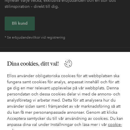
Nyheter varje vecka, exklusiva erbjudanden och en stor dos
stilinspiration – direkt till dig.
Bli kund
* Se erbjudandevillkor vid registrering
Behöver du hjälp?
Dina cookies, ditt val!
I vår FAQ hittar du svaren på de vanligaste frågorna. Här finns
också information om hur du enklast kontaktar oss.
Ellos använder obligatoriska cookies för att webbplatsen ska
fungera samt cookies för analys, anpassat innehåll och för att
ge dig en mer relevant upplevelse på vår webbplats. Denna
Kundservice
Beställning
Betalsätt
Leveran
persondatan och dessa cookies delar vi med de annons- och
analysföretag vi arbetar med. Detta för att analysera hur du
använder sidan samt i främjandet av vår marknadsföring så att
du kan få mer personanpassade annonser. Genom att klicka
Mina sidor
Acceptera samtycker du till vår användning av cookies. Du kan
anpassa dina val under Inställningar och läsa mer i vår
cookie-
Om Ellos