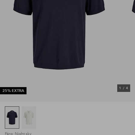
1
/
4
25% EXTRA
Färg: Night sky