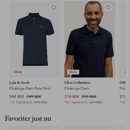
Lägg
Lägg
till
till
i
i
favoriter
favoriter
DEAL
DEAL
DE
Lyle & Scott
Ellos Collection
ONLY
Pikétröja Plain Polo Shirt
Pikétröja Clark
584 SEK
749 SEK
218 SEK
299 SEK
272 
Tid. lägsta pris:
592 SEK
Tid. lägsta pris:
221 SEK
Tid. lä
Favoriter just nu