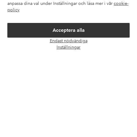
anpassa dina val under Inställningar och läsa mer i vår
cookie-
Om Ellos
policy
Våra tjänster
Acceptera alla
Endast nödvändiga
Villkor
Öpp
Inställningar
chatt
Vänner
Säkra betalningar - Betala direkt eller dela upp
Vill du veta mer om
våra betalalternativ
?
elpy
elpy