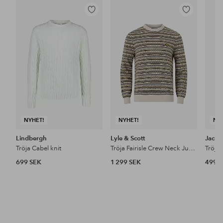
Lägg
Lägg
till
till
i
i
favoriter
favoriter
NYHET!
NYHET!
NY
Lindbergh
Lyle & Scott
Jack 
Tröja Cabel knit
Tröja Fairisle Crew Neck Jumper
699 SEK
1 299 SEK
499 