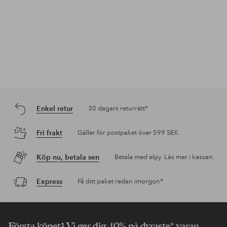
Enkel retur
30 dagars returrätt*
Fri frakt
Gäller för postpaket över 599 SEK
Köp nu, betala sen
Betala med elpy. Läs mer i kassan.
Express
Få ditt paket redan imorgon*
Första köpet? Vi ger dig 40% på dyraste* varan.