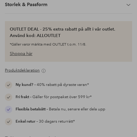
Storlek & Passform
OUTLET DEAL - 25% extra rabatt på allt i vår outlet.
Använd kod: ALLOUTLET
*Gäller varor märkta med OUTLET t.o.m. 11/8.
Shoppa här
Produktdeklaration
Ny kund?
– 40% rabatt på dyraste varan*
Fri frakt
– Gäller för postpaket över 599 kr*
Flexibla betalsätt
– Betala nu, senare eller dela upp
Enkel retur
– 30 dagars returrätt*