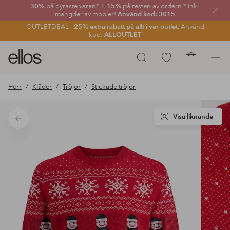
30%
på dyraste varan*
+ 15%
på resten av ordern.* Inkl.
Stän
mängder av möbler!
Använd kod: 3015
OUTLETDEAL -
25% extra rabatt på allt i vår outlet.
Använd
kod:
ALLOUTLET
Ellos
Gå
Sök
logotyp
till
Gå
-
favoritmarkerade
till
Herr
Kläder
Tröjor
Stickade tröjor
gå
produkter
kundvagne
till
förstasidan
Visa liknande
Tillbaka