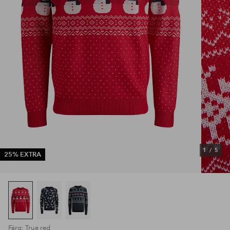
1
/
5
25% EXTRA
Färg: True red