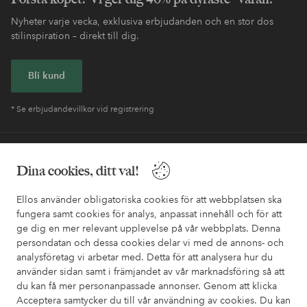
Nyheter varje vecka, exklusiva erbjudanden och en stor dos
stilinspiration – direkt till dig.
Bli kund
* Se erbjudandevillkor vid registrering
Behöver du hjälp?
Dina cookies, ditt val!
I vår FAQ hittar du svaren på de vanligaste frågorna. Här finns
också information om hur du enklast kontaktar oss.
Ellos använder obligatoriska cookies för att webbplatsen ska
fungera samt cookies för analys, anpassat innehåll och för att
ge dig en mer relevant upplevelse på vår webbplats. Denna
Kundservice
Beställning
Betalsätt
Leveran
persondatan och dessa cookies delar vi med de annons- och
analysföretag vi arbetar med. Detta för att analysera hur du
använder sidan samt i främjandet av vår marknadsföring så att
du kan få mer personanpassade annonser. Genom att klicka
Mina sidor
Acceptera samtycker du till vår användning av cookies. Du kan