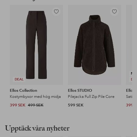
Lägg
Lägg
till
till
i
i
favoriter
favoriter
NY
DEAL
DE
Ellos Collection
Ellos STUDIO
Ellos 
Kostymbyxor med hög midja
Pilejacka Full Zip Pile Core
Satin
399 SEK
499 SEK
599 SEK
399 
Upptäck våra nyheter