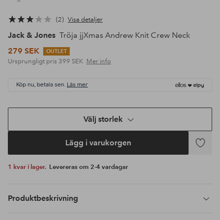
2
Visa detaljer
Jack & Jones
Tröja jjXmas Andrew Knit Crew Neck
279 SEK
OUTLET
Ursprungligt pris
399 SEK
Mer info
Köp nu, betala sen.
Läs mer
Välj storlek
Lägg i varukorgen
Lägg
till
1 kvar i lager.
Levereras om 2-4 vardagar
i
favoriter
Produktbeskrivning