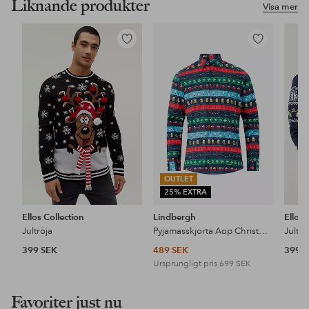
Liknande produkter
Visa mer
Lägg
Lägg
till
till
i
i
favoriter
favoriter
OUTLET
25% EXTRA
Ellos Collection
Lindbergh
Ellos 
Jultröja
Pyjamasskjorta Aop Christmas Shirt L/S
Jultrö
399 SEK
489 SEK
399 
Ursprungligt pris
699 SEK
Favoriter just nu