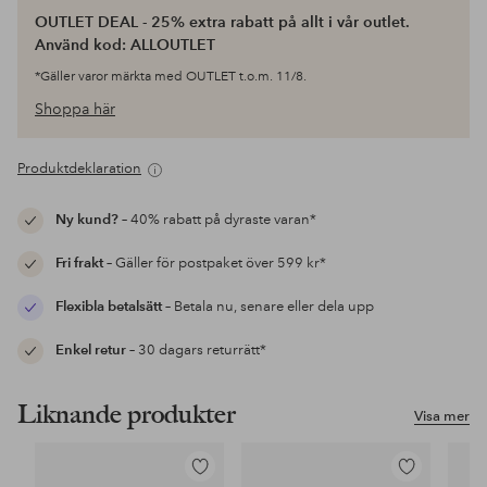
OUTLET DEAL - 25% extra rabatt på allt i vår outlet.
Använd kod: ALLOUTLET
*Gäller varor märkta med OUTLET t.o.m. 11/8.
Shoppa här
Produktdeklaration
Ny kund?
– 40% rabatt på dyraste varan*
Fri frakt
– Gäller för postpaket över 599 kr*
Flexibla betalsätt
– Betala nu, senare eller dela upp
Enkel retur
– 30 dagars returrätt*
Liknande produkter
Visa mer
Lägg
Lägg