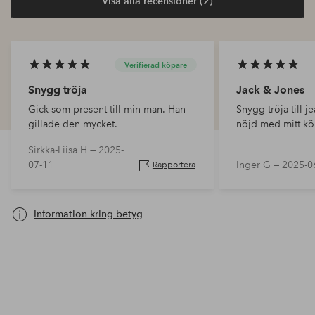
Visa alla recensioner (2)
Verifierad köpare
Snygg tröja
Jack & Jones
Gick som present till min man. Han
Snygg tröja till je
gillade den mycket.
nöjd med mitt k
Sirkka-Liisa H —
2025-
07-11
Inger G —
2025-0
Rapportera
Information kring betyg