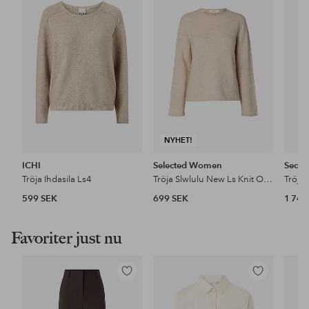
till
till
i
i
favoriter
favoriter
NYHET!
ICHI
Selected Women
Secon
Tröja Ihdasila Ls4
Tröja Slwlulu New Ls Knit O-Neck
Tröja
599 SEK
699 SEK
1 749
Favoriter just nu
Lägg
Lägg
till
till
i
i