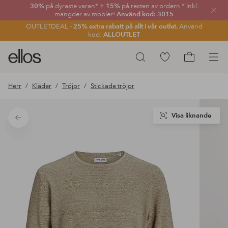
30%
på dyraste varan*
+ 15%
på resten av ordern.* Inkl.
Stän
mängder av möbler!
Använd kod: 3015
OUTLETDEAL -
25% extra rabatt på allt i vår outlet.
Använd
kod:
ALLOUTLET
Ellos
Gå
Sök
logotyp
till
Gå
-
favoritmarkerade
till
Herr
Kläder
Tröjor
Stickade tröjor
gå
produkter
kundvagne
till
förstasidan
Visa liknande
Tillbaka