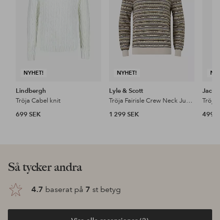
NYHET!
NYHET!
NY
Lindbergh
Lyle & Scott
Jack 
Tröja Cabel knit
Tröja Fairisle Crew Neck Jumper
699 SEK
1 299 SEK
499 
Så tycker andra
4.7
baserat på
7
st betyg