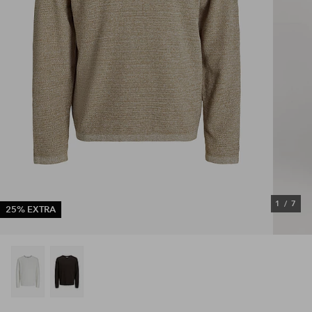
1
/
7
25% EXTRA