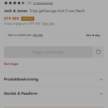
7
2 recensioner
Jack & Jones
Tröja jjeGeorge Knit Crew Neck
279 SEK
OUTLET
Ursprungligt pris
399 SEK
Mer info
Köp nu, betala sen.
Läs mer
Lägg i varukorgen
Lägg
till
Slut i lager
i
favoriter
Produktbeskrivning
Storlek & Passform