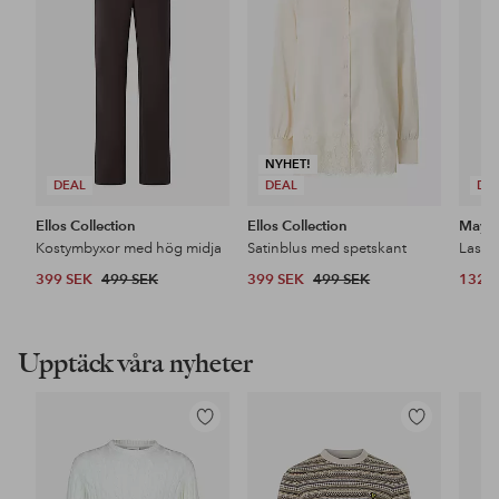
favoriter
favoriter
NYHET!
DEAL
DEAL
DE
Ellos Collection
Ellos Collection
Maybe
Kostymbyxor med hög midja
Satinblus med spetskant
399 SEK
499 SEK
399 SEK
499 SEK
132 
Upptäck våra nyheter
Lägg
Lägg
till
till
i
i
favoriter
favoriter