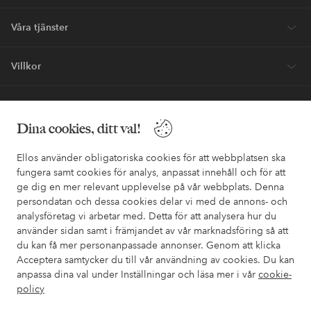
Våra tjänster
Villkor
Vänner
Dina cookies, ditt val!
Ellos använder obligatoriska cookies för att webbplatsen ska
fungera samt cookies för analys, anpassat innehåll och för att
ge dig en mer relevant upplevelse på vår webbplats. Denna
Säkra betalningar - Betala direkt eller dela upp
persondatan och dessa cookies delar vi med de annons- och
analysföretag vi arbetar med. Detta för att analysera hur du
Vill du veta mer om
våra betalalternativ
?
använder sidan samt i främjandet av vår marknadsföring så att
elpy
elpy
du kan få mer personanpassade annonser. Genom att klicka
Acceptera samtycker du till vår användning av cookies. Du kan
anpassa dina val under Inställningar och läsa mer i vår
cookie-
policy
Sverige - Välj land