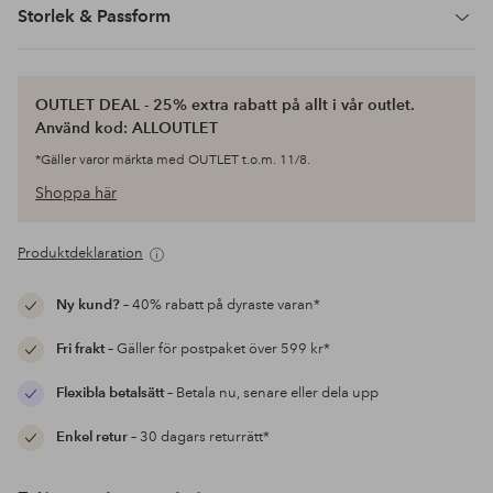
Storlek & Passform
OUTLET DEAL - 25% extra rabatt på allt i vår outlet.
Använd kod: ALLOUTLET
*Gäller varor märkta med OUTLET t.o.m. 11/8.
Shoppa här
Produktdeklaration
Ny kund?
– 40% rabatt på dyraste varan*
Fri frakt
– Gäller för postpaket över 599 kr*
Flexibla betalsätt
– Betala nu, senare eller dela upp
Enkel retur
– 30 dagars returrätt*