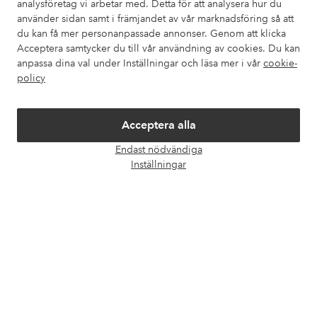
analysföretag vi arbetar med. Detta för att analysera hur du
använder sidan samt i främjandet av vår marknadsföring så att
du kan få mer personanpassade annonser. Genom att klicka
Mina sidor
Acceptera samtycker du till vår användning av cookies. Du kan
anpassa dina val under Inställningar och läsa mer i vår
cookie-
Om Ellos
policy
Våra tjänster
Acceptera alla
Endast nödvändiga
Villkor
Öpp
Inställningar
chatt
Vänner
Säkra betalningar - Betala direkt eller dela upp
Vill du veta mer om
våra betalalternativ
?