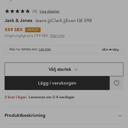
3
Visa detaljer
Jack & Jones
Jeans jjiClark jjEvan GE 598
559 SEK
OUTLET
Ursprungligt pris
799 SEK
Mer info
Köp nu, betala sen.
Läs mer
Välj storlek
Lägg i varukorgen
Lägg
till
2 kvar i lager.
Levereras om 2-4 vardagar
i
favoriter
Produktbeskrivning