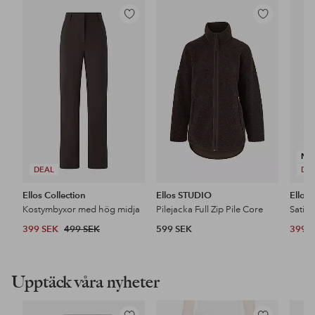
Lägg
Lägg
till
till
i
i
favoriter
favoriter
NY
DEAL
DE
Ellos Collection
Ellos STUDIO
Ellos 
Kostymbyxor med hög midja
Pilejacka Full Zip Pile Core
Satin
399 SEK
499 SEK
599 SEK
399 
Upptäck våra nyheter