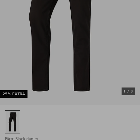
1
/
8
25% EXTRA
Färg: Black denim