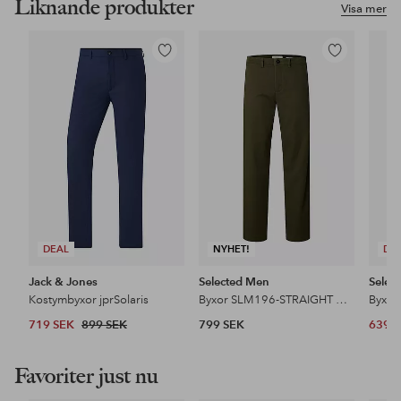
Liknande produkter
Visa mer
Lägg
Lägg
till
till
i
i
favoriter
favoriter
DEAL
NYHET!
DE
Jack & Jones
Selected Men
Selec
Kostymbyxor jprSolaris
Byxor SLM196-STRAIGHT MILES TWILL PANT NO
719 SEK
899 SEK
799 SEK
639 
Favoriter just nu