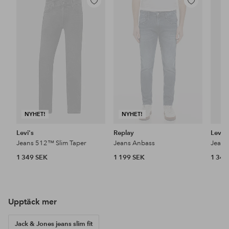
Lägg
Lägg
till
till
i
i
favoriter
favoriter
NYHET!
NYHET!
Levi's
Replay
Levi's
Jeans 512™ Slim Taper
Jeans Anbass
Jeans
1 349 SEK
1 199 SEK
1 349
Upptäck mer
Jack & Jones jeans slim fit