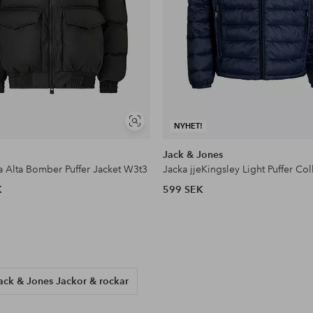
Visa
NYHET!
liknande
Jack & Jones
ka Alta Bomber Puffer Jacket W3t3
Jacka jjeKingsley Light Puffer Col
K
599 SEK
ack & Jones Jackor & rockar