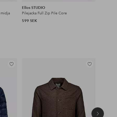
liknande
liknande
Ellos STUDIO
Ellos Col
 midja
Pilejacka Full Zip Pile Core
Satinblus
599 SEK
399 SEK
Lägg
Lägg
till
till
i
i
favoriter
favoriter
Nästa