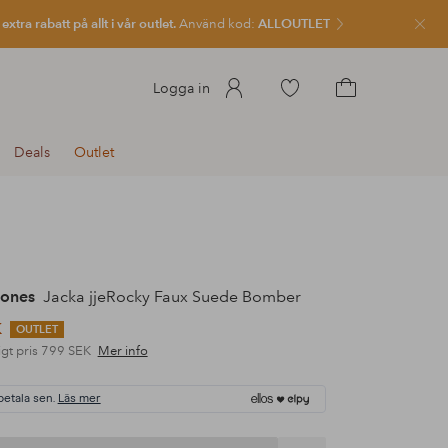
xtra rabatt på allt i vår outlet.
Använd kod:
ALLOUTLET
Stän
Gå
Logga in
till
Gå
favoritmarkerade
till
Deals
Outlet
produkter
kundvagnen
Jones
Jacka jjeRocky Faux Suede Bomber
K
OUTLET
gt pris
799 SEK
Mer info
betala sen.
Läs mer