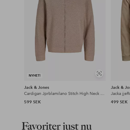
Våra mest fördelaktiga betalsätt
Läs mer
Visa
NYHET!
liknande
Jack & Jones
Jack & Jo
Cardigan Jprblamilano Stitch High Neck Cardi
Jacka jje
599 SEK
499 SEK
Favoriter just nu