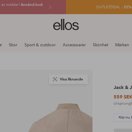
r av möbler!
Använd kod:
OUTLETDEAL -
25% e
Ellos
logotyp
-
gå
r
Skor
Sport & outdoor
Accessoarer
Skönhet
Märken
till
förstasidan
Visa liknande
Jack & 
559 SE
Ursprungli
Köp nu, 