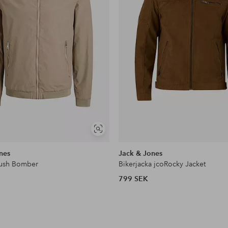
Visa
liknande
nes
Jack & Jones
Rush Bomber
Bikerjacka jcoRocky Jacket
799 SEK