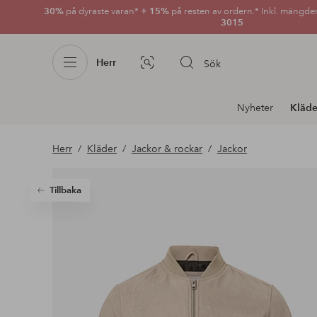
30%
på dyraste varan*
+ 15%
på resten av ordern.* Inkl. mängde
3015
Herr
Sök
Bildsök
Avdelnings
Nyheter
Kläde
navigation
Herr
Kläder
Jackor & rockar
Jackor
Tillbaka