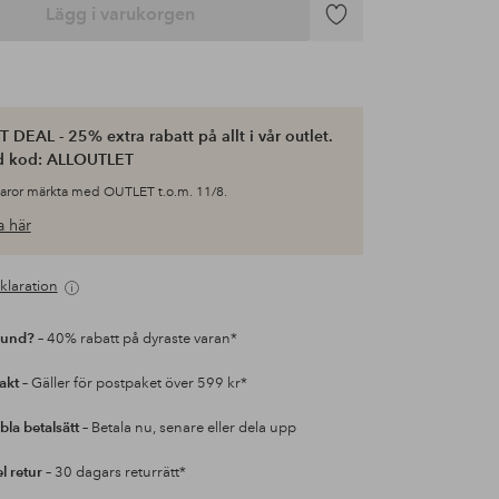
Lägg i varukorgen
Lägg
till
i
favoriter
 DEAL - 25% extra rabatt på allt i vår outlet.
d kod: ALLOUTLET
varor märkta med OUTLET t.o.m. 11/8.
 här
klaration
kund?
– 40% rabatt på dyraste varan*
rakt
– Gäller för postpaket över 599 kr*
bla betalsätt
– Betala nu, senare eller dela upp
l retur
– 30 dagars returrätt*