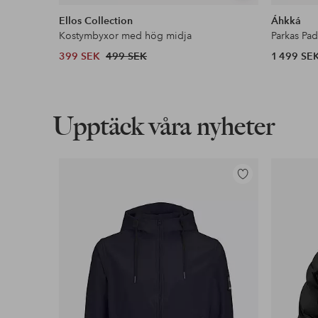
liknande
Ellos Collection
Áhkká
Kostymbyxor med hög midja
Parkas Pa
399 SEK
499 SEK
1 499 SE
Upptäck våra nyheter
Lägg
till
i
favoriter