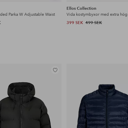
liknande
Ellos Collection
dded Parka W Adjustable Waist
Vida kostymbyxor med extra hög
K
399 SEK
499 SEK
Lägg
till
i
favoriter