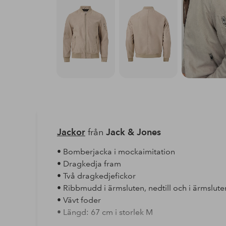
Jackor
från
Jack & Jones
• Bomberjacka i mockaimitation
• Dragkedja fram
• Två dragkedjefickor
• Ribbmudd i ärmsluten, nedtill och i ärmslute
• Vävt foder
• Längd: 67 cm i storlek M