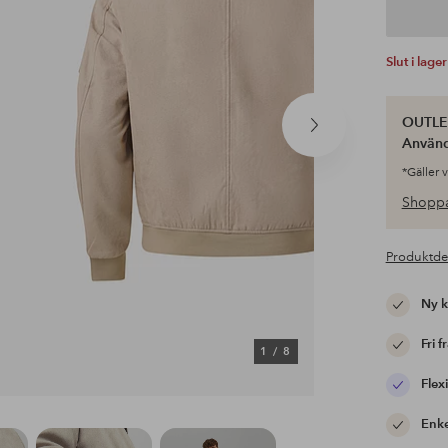
Slut i lager
OUTLET
Nästa
Använ
produkt
*Gäller 
Shoppa
Produktde
Ny 
Fri f
1
/
8
Flexi
Enke