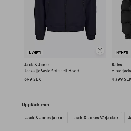
Visa
NYHET!
NYHET!
liknande
Jack & Jones
Rains
Jacka jjeBasic Softshell Hood
Vinterjac
699 SEK
4 399 SE
Upptäck mer
Jack & Jones jackor
Jack & Jones Vårjackor
J