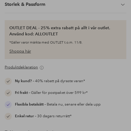
Storlek & Passform
OUTLET DEAL - 25% extra rabatt på allt i vår outlet.
Använd kod: ALLOUTLET
*Gäller varor märkta med OUTLET t.o.m. 11/8.
Shoppa här
Produktdeklaration
Ny kund?
– 40% rabatt på dyraste varan*
Fri frakt
– Gäller för postpaket över 599 kr*
Flexibla betalsätt
– Betala nu, senare eller dela upp
Enkel retur
– 30 dagars returrätt*