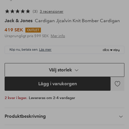
3
3 recensioner
Jack & Jones
Cardigan Jjcalvin Knit Bomber Cardigan
419 SEK
OUTLET
Ursprungligt pris
599 SEK
Mer info
Köp nu, betala sen.
Läs mer
Välj storlek
Lägg i varukorgen
Lägg
till
2 kvar i lager.
Levereras om 2-4 vardagar
i
favoriter
Produktbeskrivning