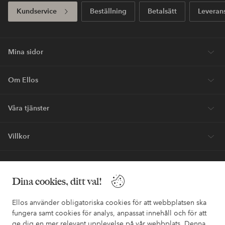
Kundservice
Beställning
Betalsätt
Leveran
Mina sidor
Om Ellos
Våra tjänster
Villkor
Vänner
Dina cookies, ditt val!
Ellos använder obligatoriska cookies för att webbplatsen ska
fungera samt cookies för analys, anpassat innehåll och för att
ge dig en mer relevant upplevelse på vår webbplats. Denna