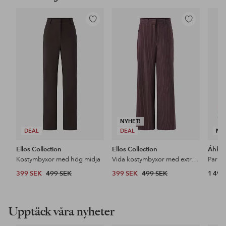
Lägg
Lägg
till
till
i
i
favoriter
favoriter
NYHET!
DEAL
DEAL
NY
Ellos Collection
Ellos Collection
Áhkk
Kostymbyxor med hög midja
Vida kostymbyxor med extra hög midja
399 SEK
499 SEK
399 SEK
499 SEK
1 499
Upptäck våra nyheter