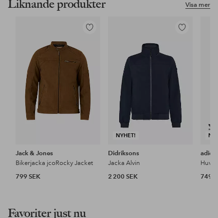
Liknande produkter
Visa mer
Lägg
Lägg
till
till
i
i
favoriter
favoriter
NYHET!
NY
Jack & Jones
Didriksons
adida
Bikerjacka jcoRocky Jacket
Jacka Alvin
Huvtr
799 SEK
2 200 SEK
749 
Favoriter just nu