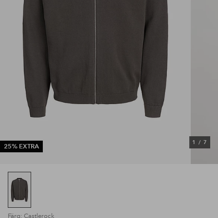
1
/
7
25% EXTRA
Färg: Castlerock