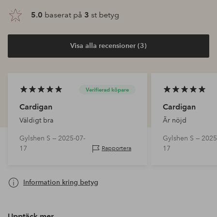
5.0
baserat på
3
st betyg
Visa alla recensioner (3)
Verifierad köpare
Cardigan
Cardigan
Väldigt bra
Är nöjd
Gylshen S —
2025-07-
Gylshen S —
2025
17
17
Rapportera
Information kring betyg
Upptäck mer