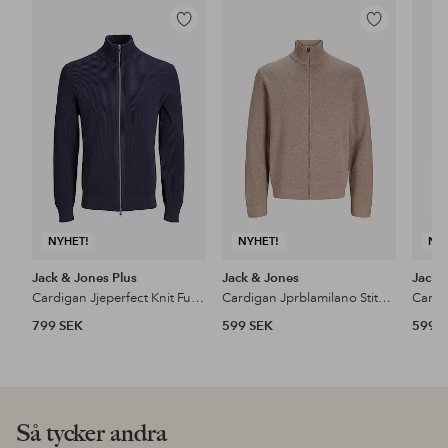
Lägg
Lägg
till
till
i
i
favoriter
favoriter
NYHET!
NYHET!
NY
Jack & Jones Plus
Jack & Jones
Jack 
Cardigan Jjeperfect Knit Full Zip Cardigan S
Cardigan Jprblamilano Stitch High Neck Cardi
799 SEK
599 SEK
599 
Så tycker andra