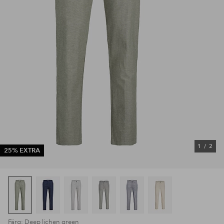
1
/
2
25% EXTRA
Färg: Deep lichen green