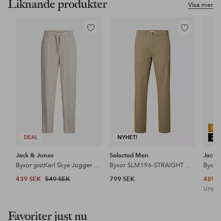
Liknande produkter
Visa mer
Lägg
Lägg
till
till
i
i
favoriter
favoriter
OU
DEAL
NYHET!
25
Jack & Jones
Selected Men
Jack 
Byxor jpstKarl Skye Jogger SN
Byxor SLM196-STRAIGHT MILES TWILL PANT NO
439 SEK
549 SEK
799 SEK
489 
Urspru
Favoriter just nu