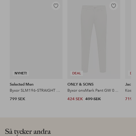
Lägg
Lägg
till
till
i
i
favoriter
favoriter
NYHET!
DEAL
DE
Selected Men
ONLY & SONS
Jack 
Byxor SLM196-STRAIGHT MILES TWILL PANT NO
Byxor onsMark Pant GW 0209
Kosty
799 SEK
424 SEK
499 SEK
719 
Så tycker andra