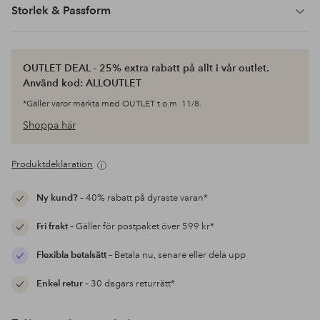
Storlek & Passform
OUTLET DEAL - 25% extra rabatt på allt i vår outlet.
Använd kod: ALLOUTLET
*Gäller varor märkta med OUTLET t.o.m. 11/8.
Shoppa här
Produktdeklaration
Ny kund?
– 40% rabatt på dyraste varan*
Fri frakt
– Gäller för postpaket över 599 kr*
Flexibla betalsätt
– Betala nu, senare eller dela upp
Enkel retur
– 30 dagars returrätt*