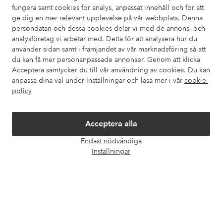
fungera samt cookies för analys, anpassat innehåll och för att
ge dig en mer relevant upplevelse på vår webbplats. Denna
Kundservice
Beställning
Betalsätt
Leveran
persondatan och dessa cookies delar vi med de annons- och
analysföretag vi arbetar med. Detta för att analysera hur du
använder sidan samt i främjandet av vår marknadsföring så att
du kan få mer personanpassade annonser. Genom att klicka
Mina sidor
Acceptera samtycker du till vår användning av cookies. Du kan
anpassa dina val under Inställningar och läsa mer i vår
cookie-
Om Ellos
policy
Våra tjänster
Acceptera alla
Endast nödvändiga
Villkor
Öpp
Inställningar
chatt
Vänner