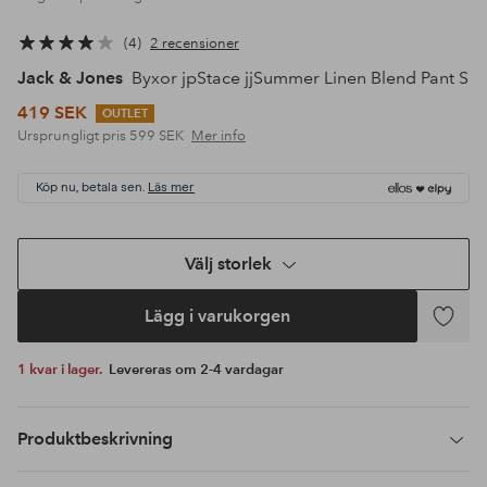
4
2 recensioner
Jack & Jones
Byxor jpStace jjSummer Linen Blend Pant S
419 SEK
OUTLET
Ursprungligt pris
599 SEK
Mer info
Köp nu, betala sen.
Läs mer
Välj storlek
Lägg i varukorgen
Lägg
till
1 kvar i lager.
Levereras om 2-4 vardagar
i
favoriter
Produktbeskrivning