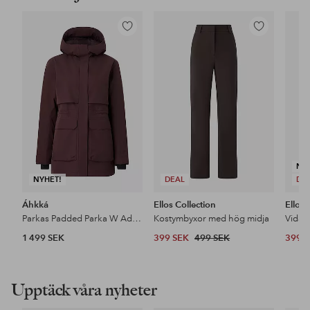
Lägg
Lägg
till
till
i
i
favoriter
favoriter
NY
NYHET!
DEAL
DE
Áhkká
Ellos Collection
Ellos 
Parkas Padded Parka W Adjustable Waist
Kostymbyxor med hög midja
1 499 SEK
399 SEK
499 SEK
399 
Upptäck våra nyheter