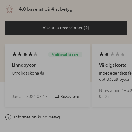
4.0
baserat på
4
st betyg
Visa alla recensioner (2)
Verifierad köpare
Linnebyxor
Väldigt korta
Otroligt sköna 👍
Inget egentligt f
det ståt att byxan
men byxbenen är
Nils-Johan P —
20
drygt 32" då sju
Jan J —
2024-07-17
05-28
Rapportera
varan och företag
Information kring betyg