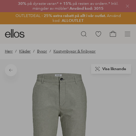
30%
på dyraste varan*
+ 15%
på resten av ordern.* Inkl.
Stän
mängder av möbler!
Använd kod: 3015
OUTLETDEAL -
25% extra rabatt på allt i vår outlet.
Använd
kod:
ALLOUTLET
Ellos
Gå
Sök
logotyp
till
Gå
-
favoritmarkerade
till
Herr
Kläder
Byxor
Kostymbyxor & finbyxor
gå
produkter
kundvagne
till
förstasidan
Visa liknande
Tillbaka