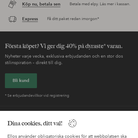
Köp nu, betala sen
Betala med elpy. Läs mer i kassan.
Express
Få ditt paket redan imorgon*
Första köpet? Vi ger dig 40% på dyraste* varan.
Nyheter varje vecka, exklusiva erbjudanden och en stor dos
stilinspiration – direkt till dig.
Bli kund
* Se erbjudandevillkor vid registrering
Behöver du hjälp?
Dina cookies, ditt val!
I vår FAQ hittar du svaren på de vanligaste frågorna. Här finns
också information om hur du enklast kontaktar oss.
Ellos använder obligatoriska cookies för att webbplatsen ska