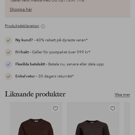
*Gäller varor märkta med OUTLET t.o.m. 11/8.
Shoppa här
Produktdeklaration
Ny kund?
– 40% rabatt på dyraste varan*
Fri frakt
– Gäller för postpaket över 599 kr*
Flexibla betalsätt
– Betala nu, senare eller dela upp
Enkel retur
– 30 dagars returrätt*
Liknande produkter
Visa mer
Lägg
Lägg
till
till
i
i
favoriter
favoriter