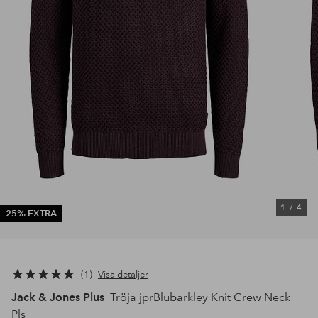
1
/
4
25% EXTRA
1
Visa detaljer
Jack & Jones Plus
Tröja jprBlubarkley Knit Crew Neck
Pls