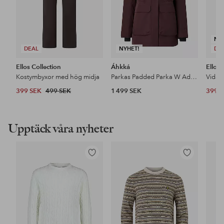
NY
DEAL
NYHET!
DE
Ellos Collection
Áhkká
Ellos 
Kostymbyxor med hög midja
Parkas Padded Parka W Adjustable Waist
399 SEK
499 SEK
1 499 SEK
399 
Upptäck våra nyheter
Lägg
Lägg
till
till
i
i
favoriter
favoriter