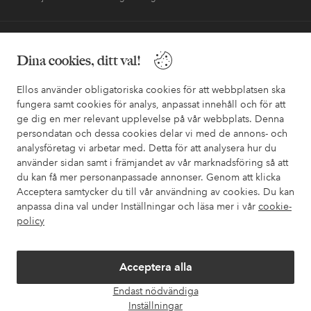
Behöver du hjälp?
Dina cookies, ditt val!
I vår FAQ hittar du svaren på de vanligaste frågorna. Här finns
också information om hur du enklast kontaktar oss.
Ellos använder obligatoriska cookies för att webbplatsen ska
fungera samt cookies för analys, anpassat innehåll och för att
ge dig en mer relevant upplevelse på vår webbplats. Denna
Kundservice
Beställning
Betalsätt
Leveran
persondatan och dessa cookies delar vi med de annons- och
analysföretag vi arbetar med. Detta för att analysera hur du
använder sidan samt i främjandet av vår marknadsföring så att
du kan få mer personanpassade annonser. Genom att klicka
Mina sidor
Acceptera samtycker du till vår användning av cookies. Du kan
anpassa dina val under Inställningar och läsa mer i vår
cookie-
Om Ellos
policy
Våra tjänster
Acceptera alla
Endast nödvändiga
Villkor
Öpp
Inställningar