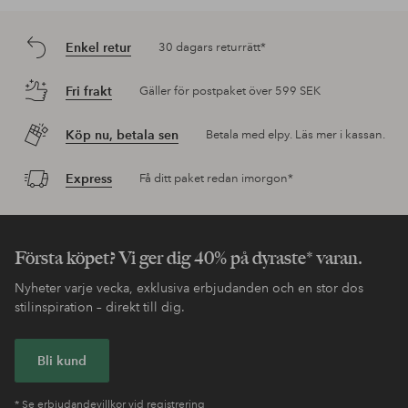
Enkel retur
30 dagars returrätt*
Fri frakt
Gäller för postpaket över 599 SEK
Köp nu, betala sen
Betala med elpy. Läs mer i kassan.
Express
Få ditt paket redan imorgon*
Första köpet? Vi ger dig 40% på dyraste* varan.
Nyheter varje vecka, exklusiva erbjudanden och en stor dos
stilinspiration – direkt till dig.
Bli kund
* Se erbjudandevillkor vid registrering