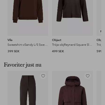
NY
Vila
Object
Objec
Sweatshirt viSandy L/S Sweat Top
Tröja objReynard Square Sleeve O-neck
399 SEK
499 SEK
599 
Favoriter just nu
Lägg
Lägg
till
till
i
i
favoriter
favoriter