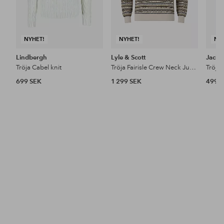
NYHET!
NYHET!
NY
Lindbergh
Lyle & Scott
Jack 
Tröja Cabel knit
Tröja Fairisle Crew Neck Jumper
699 SEK
1 299 SEK
499 