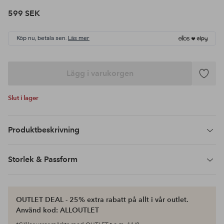
599 SEK
Köp nu, betala sen.
Läs mer
Lägg i varukorgen
Lägg
till
Slut i lager
i
favoriter
Produktbeskrivning
Storlek & Passform
OUTLET DEAL - 25% extra rabatt på allt i vår outlet.
Använd kod: ALLOUTLET