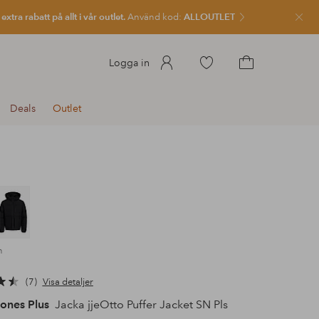
xtra rabatt på allt i vår outlet.
Använd kod:
ALLOUTLET
Stän
Gå
Logga in
till
Gå
favoritmarkerade
till
Deals
Outlet
produkter
kundvagnen
n
7
Visa detaljer
ones Plus
Jacka jjeOtto Puffer Jacket SN Pls