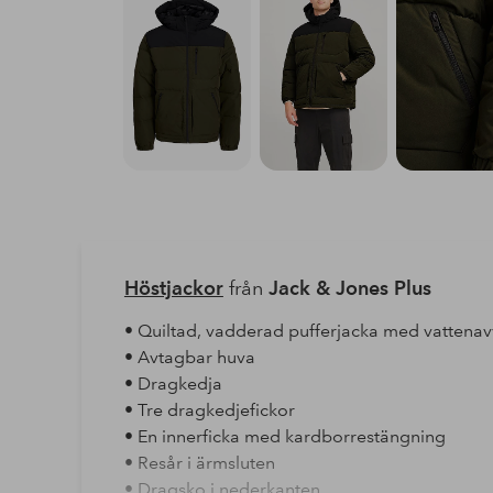
Höstjackor
från
Jack & Jones Plus
• Quiltad, vadderad pufferjacka med vattenav
• Avtagbar huva
• Dragkedja
• Tre dragkedjefickor
• En innerficka med kardborrestängning
• Resår i ärmsluten
• Dragsko i nederkanten