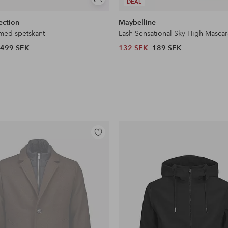
Visa
DEAL
liknande
ection
Maybelline
 med spetskant
Lash Sensational Sky High Mascar
499 SEK
132 SEK
189 SEK
Lägg
till
i
favoriter