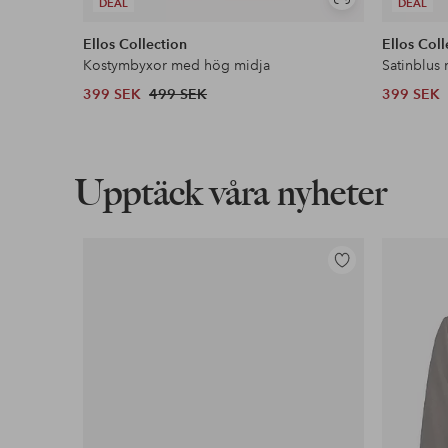
Visa
DEAL
DEAL
liknande
Ellos Collection
Ellos Coll
Kostymbyxor med hög midja
Satinblus
399 SEK
499 SEK
399 SEK
Upptäck våra nyheter
Lägg
till
i
favoriter