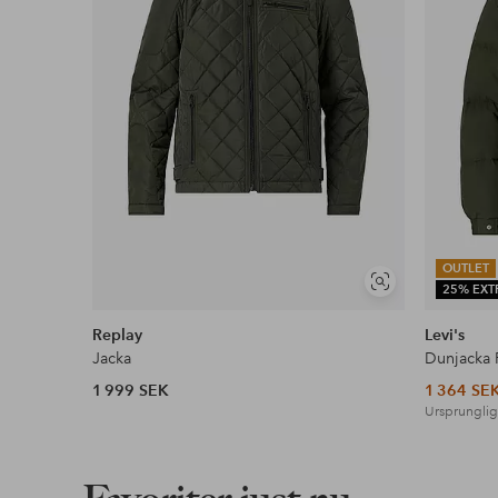
Faktura & Delbetalning
Våra mest fördelaktiga betalsätt
Läs mer
OUTLET
Visa
25% EXT
liknande
Replay
Levi's
Jacka
Dunjacka R
1 999 SEK
1 364 SE
Ursprunglig