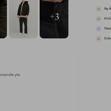
Ny 
+3
Fri f
Flexi
Enke
visande yta