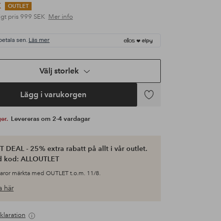
K
OUTLET
gt pris
999 SEK
Mer info
betala sen.
Läs mer
Välj storlek
Lägg i varukorgen
Lägg
till
ger.
Levereras om 2-4 vardagar
i
favoriter
 DEAL - 25% extra rabatt på allt i vår outlet.
d kod: ALLOUTLET
varor märkta med OUTLET t.o.m. 11/8.
 här
klaration