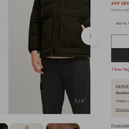
699 SE
Ursprungli
Köp nu, 
Nästa
produkt
1 kvar i la
OUTLET
Använ
1
/
7
*Gäller 
Shoppa
Produktde