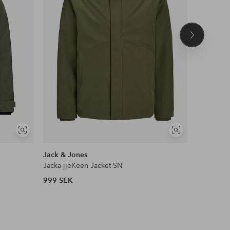
Nästa
produkt
Visa
Visa
liknande
liknande
Jack & Jones
Jack & Jo
Jacka jjeKeen Jacket SN
Pufferjac
999 SEK
899 SEK