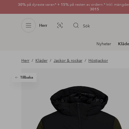
30%
på dyraste varan*
+ 15%
på resten av ordern.* Inkl. mängde
3015
Herr
Sök
Bildsök
Avdelnings
Nyheter
Kläde
navigation
Herr
Kläder
Jackor & rockar
Höstjackor
Tillbaka