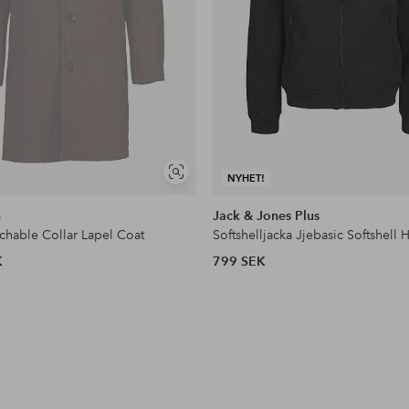
Visa
NYHET!
liknande
h
Jack & Jones Plus
chable Collar Lapel Coat
Softshelljacka Jjebasic Softshell
K
799 SEK