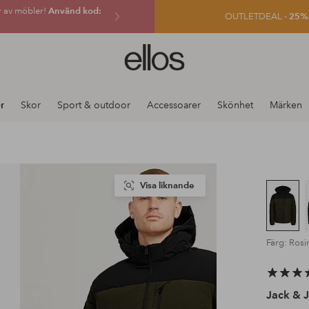
r av möbler!
Använd kod:
OUTLETDEAL -
25% e
Ellos
logotyp
-
gå
r
Skor
Sport & outdoor
Accessoarer
Skönhet
Märken
till
förstasidan
Visa liknande
Färg: Rosi
Jack & J