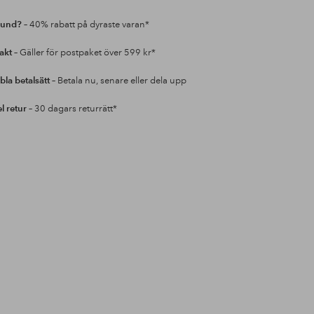
kund?
– 40% rabatt på dyraste varan*
rakt
– Gäller för postpaket över 599 kr*
bla betalsätt
– Betala nu, senare eller dela upp
l retur
– 30 dagars returrätt*