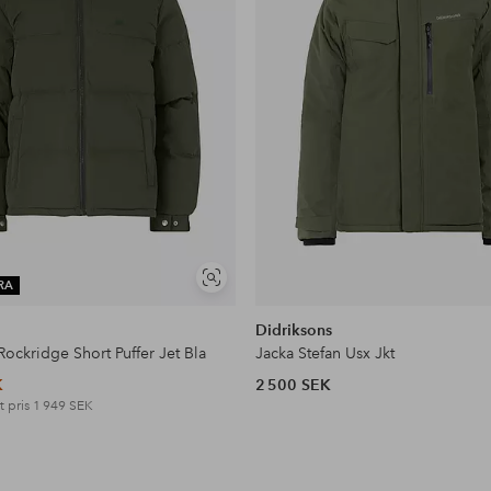
Visa
RA
liknande
Didriksons
ockridge Short Puffer Jet Bla
Jacka Stefan Usx Jkt
K
2 500 SEK
t pris
1 949 SEK