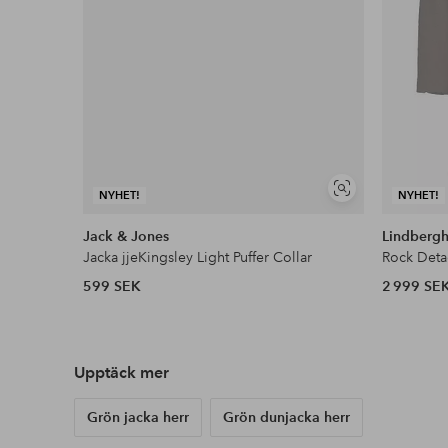
Visa
NYHET!
NYHET!
liknande
Jack & Jones
Lindberg
Jacka jjeKingsley Light Puffer Collar
Rock Deta
599 SEK
2 999 SE
Upptäck mer
Grön jacka herr
Grön dunjacka herr