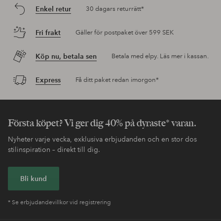
Enkel retur
30 dagars returrätt*
Fri frakt
Gäller för postpaket över 599 SEK
Köp nu, betala sen
Betala med elpy. Läs mer i kassan.
Express
Få ditt paket redan imorgon*
Första köpet? Vi ger dig 40% på dyraste* varan.
Nyheter varje vecka, exklusiva erbjudanden och en stor dos
stilinspiration – direkt till dig.
Bli kund
* Se erbjudandevillkor vid registrering