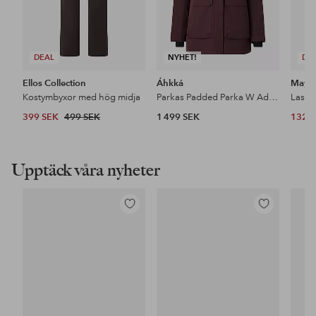
DEAL
NYHET!
DE
Ellos Collection
Áhkká
Maybe
Kostymbyxor med hög midja
Parkas Padded Parka W Adjustable Waist
399 SEK
499 SEK
1 499 SEK
132 
Upptäck våra nyheter
Lägg
Lägg
till
till
i
i
favoriter
favoriter