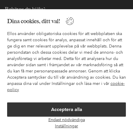
Behöver du hjälp?
Dina cookies, ditt val!
I vår FAQ hittar du svaren på de vanligaste frågorna. Här finns
också information om hur du enklast kontaktar oss.
Ellos använder obligatoriska cookies för att webbplatsen ska
fungera samt cookies för analys, anpassat innehåll och för att
Kundservice
Beställning
Betalsätt
Leveran
ge dig en mer relevant upplevelse på vår webbplats. Denna
persondatan och dessa cookies delar vi med de annons- och
analysföretag vi arbetar med. Detta för att analysera hur du
använder sidan samt i främjandet av vår marknadsföring så att
Mina sidor
du kan få mer personanpassade annonser. Genom att klicka
Acceptera samtycker du till vår användning av cookies. Du kan
Om Ellos
anpassa dina val under Inställningar och läsa mer i vår
cookie-
policy
Våra tjänster
Acceptera alla
Villkor
Endast nödvändiga
Öpp
Inställningar
chatt