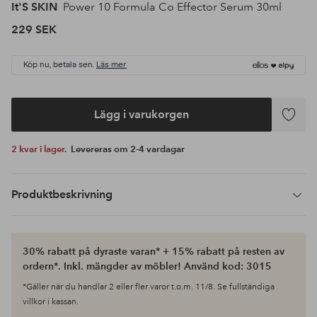
It'S SKIN
Power 10 Formula Co Effector Serum 30ml
229 SEK
Köp nu, betala sen.
Läs mer
Lägg i varukorgen
Lägg
till
2 kvar i lager.
Levereras om 2-4 vardagar
i
favoriter
Produktbeskrivning
30% rabatt på dyraste varan* + 15% rabatt på resten av
ordern*. Inkl. mängder av möbler! Använd kod: 3015
*Gäller när du handlar 2 eller fler varor t.o.m. 11/8. Se fullständiga
villkor i kassan.