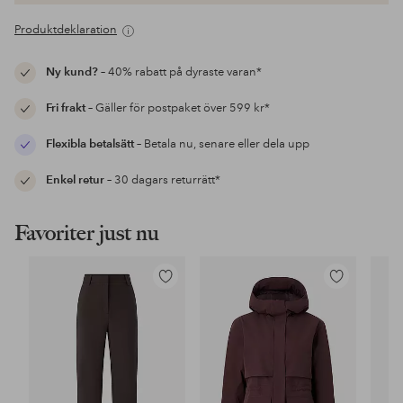
Produktdeklaration
Ny kund?
– 40% rabatt på dyraste varan*
Fri frakt
– Gäller för postpaket över 599 kr*
Flexibla betalsätt
– Betala nu, senare eller dela upp
Enkel retur
– 30 dagars returrätt*
Favoriter just nu
Lägg
Lägg
till
till
i
i
favoriter
favoriter