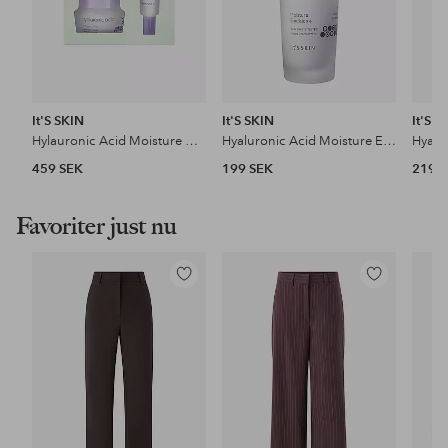
It'S SKIN
It'S SKIN
It'S S
Hylauronic Acid Moisture Cream Duo Set 50+25 ml
Hyaluronic Acid Moisture Emulsion 150 ml
459 SEK
199 SEK
219 
Favoriter just nu
Lägg
Lägg
till
till
i
i
favoriter
favoriter