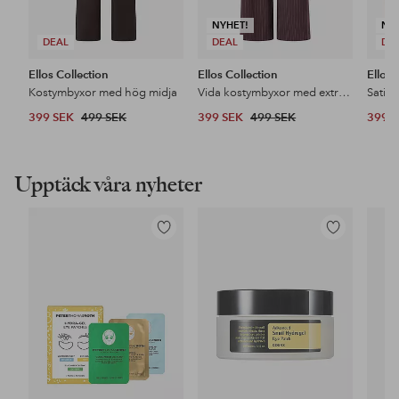
NYHET!
NY
DEAL
DEAL
DE
Ellos Collection
Ellos Collection
Ellos 
Kostymbyxor med hög midja
Vida kostymbyxor med extra hög midja
Satin
399 SEK
499 SEK
399 SEK
499 SEK
399 
Upptäck våra nyheter
Lägg
Lägg
till
till
i
i
favoriter
favoriter