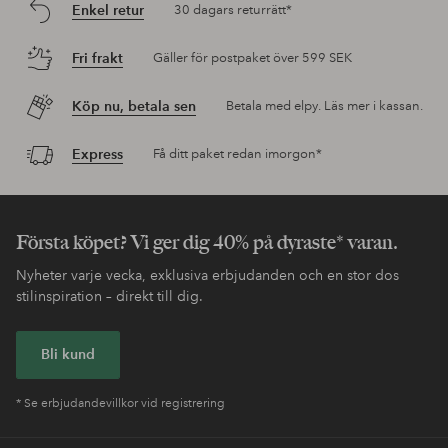
Enkel retur
30 dagars returrätt*
Fri frakt
Gäller för postpaket över 599 SEK
Köp nu, betala sen
Betala med elpy. Läs mer i kassan.
Express
Få ditt paket redan imorgon*
Första köpet? Vi ger dig 40% på dyraste* varan.
Nyheter varje vecka, exklusiva erbjudanden och en stor dos
stilinspiration – direkt till dig.
Bli kund
* Se erbjudandevillkor vid registrering