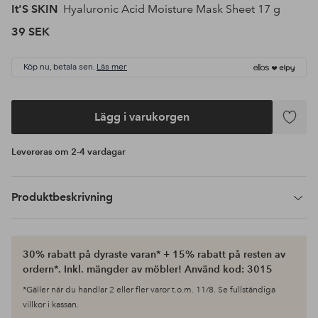
It'S SKIN
Hyaluronic Acid Moisture Mask Sheet 17 g
39 SEK
Köp nu, betala sen.
Läs mer
Lägg i varukorgen
Lägg
till
Levereras om 2-4 vardagar
i
favoriter
Produktbeskrivning
30% rabatt på dyraste varan* + 15% rabatt på resten av
ordern*. Inkl. mängder av möbler! Använd kod: 3015
*Gäller när du handlar 2 eller fler varor t.o.m. 11/8. Se fullständiga
villkor i kassan.