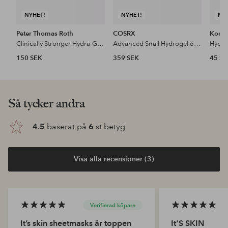
NYHET!
NYHET!
NY
Peter Thomas Roth
COSRX
Kocos
Clinically Stronger Hydra-Gel Eye Patches 3-Pair
Advanced Snail Hydrogel 60 Eye Patch Pcs
150 SEK
359 SEK
45 S
Så tycker andra
4.5
baserat på
6
st betyg
Visa alla recensioner (3)
Verifierad köpare
It’s skin sheetmasks är toppen
It'S SKIN