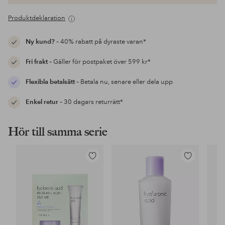
Produktdeklaration
Ny kund?
– 40% rabatt på dyraste varan*
Fri frakt
– Gäller för postpaket över 599 kr*
Flexibla betalsätt
– Betala nu, senare eller dela upp
Enkel retur
– 30 dagars returrätt*
Hör till samma serie
Lägg
Lägg
till
till
i
i
favoriter
favoriter