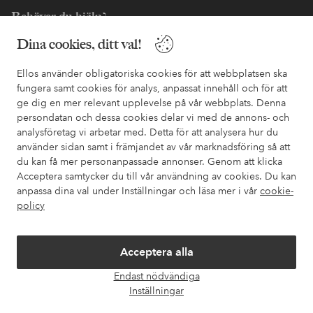
Behöver du hjälp?
Dina cookies, ditt val!
I vår FAQ hittar du svaren på de vanligaste frågorna. Här finns
också information om hur du enklast kontaktar oss.
Ellos använder obligatoriska cookies för att webbplatsen ska
fungera samt cookies för analys, anpassat innehåll och för att
Kundservice
Beställning
Betalsätt
Leveran
ge dig en mer relevant upplevelse på vår webbplats. Denna
persondatan och dessa cookies delar vi med de annons- och
analysföretag vi arbetar med. Detta för att analysera hur du
använder sidan samt i främjandet av vår marknadsföring så att
Mina sidor
du kan få mer personanpassade annonser. Genom att klicka
Acceptera samtycker du till vår användning av cookies. Du kan
Om Ellos
anpassa dina val under Inställningar och läsa mer i vår
cookie-
policy
Våra tjänster
Acceptera alla
Villkor
Endast nödvändiga
Öpp
Inställningar
chatt
Vänner