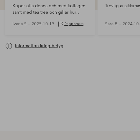
Köper ofta denna och med kollagen
Trevlig ansiktsma
samt med tea tree och gillar hur
dessa är behagliga på huden.
Ivana S —
2025-10-19
Sara B —
2024-10
Rapportera
Information kring betyg