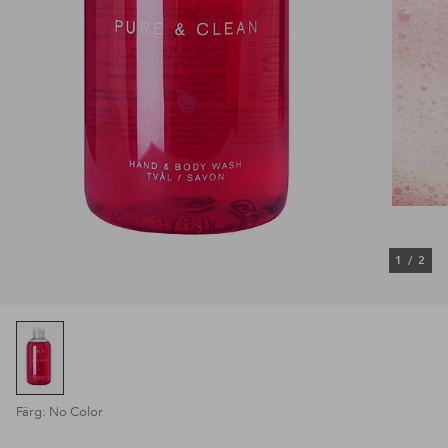
1
/
2
Färg: No Color