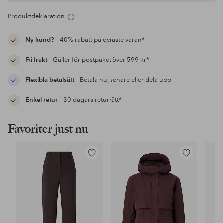
Produktdeklaration
Ny kund?
– 40% rabatt på dyraste varan*
Fri frakt
– Gäller för postpaket över 599 kr*
Flexibla betalsätt
– Betala nu, senare eller dela upp
Enkel retur
– 30 dagars returrätt*
Favoriter just nu
Lägg
Lägg
till
till
i
i
favoriter
favoriter