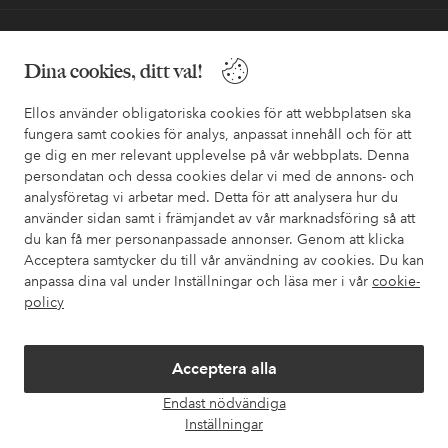
Vänner
Dina cookies, ditt val!
Ellos använder obligatoriska cookies för att webbplatsen ska
fungera samt cookies för analys, anpassat innehåll och för att
ge dig en mer relevant upplevelse på vår webbplats. Denna
Säkra betalningar - Betala direkt eller dela upp
persondatan och dessa cookies delar vi med de annons- och
analysföretag vi arbetar med. Detta för att analysera hur du
Vill du veta mer om
våra betalalternativ
?
använder sidan samt i främjandet av vår marknadsföring så att
elpy
elpy
du kan få mer personanpassade annonser. Genom att klicka
Acceptera samtycker du till vår användning av cookies. Du kan
anpassa dina val under Inställningar och läsa mer i vår
cookie-
policy
Sverige - Välj land
Acceptera alla
Facebook
Instagram
Pinterest
Youtube
Endast nödvändiga
Öpp
Inställningar
chatt