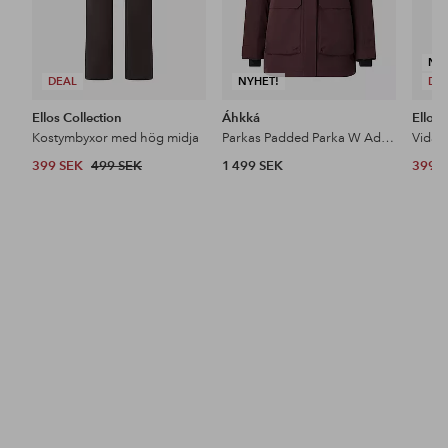
NY
DEAL
NYHET!
DE
Ellos Collection
Áhkká
Ellos 
Kostymbyxor med hög midja
Parkas Padded Parka W Adjustable Waist
399 SEK
499 SEK
1 499 SEK
399 