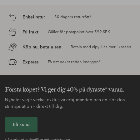
Enkel retur
30 dagars returrätt*
Fri frakt
Gäller för postpaket över 599 SEK
Köp nu, betala sen
Betala med elpy. Läs mer i kassan.
Express
Få ditt paket redan imorgon*
Första köpet? Vi ger dig 40% på dyraste* varan.
Nyheter varje vecka, exklusiva erbjudanden och en stor dos
stilinspiration – direkt till dig.
Bli kund
* Se erbjudandevillkor vid registrering