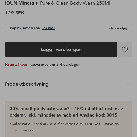
IDUN Minerals
Pure & Clean Body Wash 250Ml
129 SEK
Köp nu, betala sen.
Läs mer
Lägg i varukorgen
Lägg
till
Få antal kvar:
Levereras om 2-4 vardagar
i
favoriter
Produktbeskrivning
30% rabatt på dyraste varan* + 15% rabatt på resten av
ordern*. Inkl. mängder av möbler! Använd kod: 3015
*Gäller när du handlar 2 eller fler varor t.o.m. 11/8. Se fullständiga
villkor i kassan.