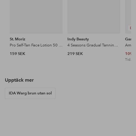
DE
St. Moriz
Indy Beauty
Garni
Pro Self-Tan Face Lotion 50 Ml
4 Seasons Gradual Tanning Drops 30 Ml
159 SEK
219 SEK
109 
Tid. lä
Upptäck mer
IDA Warg brun utan sol