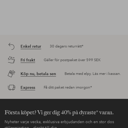
Enkel retur
30 dagars returrätt*
Fri frakt
Gäller för postpaket över 599 SEK
Köp nu, betala sen
Betala med elpy. Läs mer i kassan.
Express
Få ditt paket redan imorgon*
Första köpet? Vi ger dig 40% på dyraste* varan.
Nyheter varje vecka, exklusiva erbjudanden och en stor dos
stilinspiration – direkt till dig.