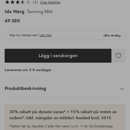
3
Visa detaljer
Ida Warg
Tanning Mitt
49 SEK
Köp nu, betala sen.
Läs mer
Lägg i varukorgen
Lägg
till
Levereras om 2-4 vardagar
i
favoriter
Produktbeskrivning
30% rabatt på dyraste varan* + 15% rabatt på resten av
ordern*. Inkl. mängder av möbler! Använd kod: 3015
*Gäller när du handlar 2 eller fler varor t.o.m. 11/8. Se fullständiga