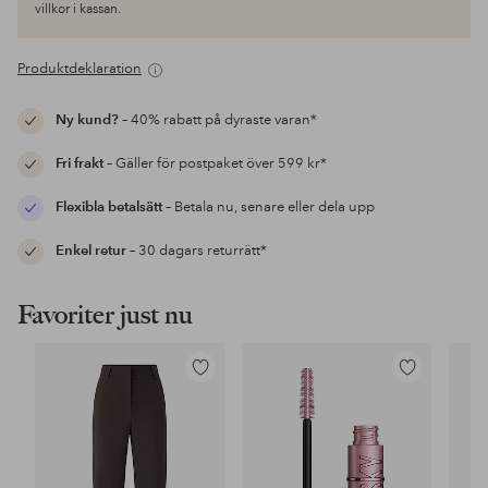
villkor i kassan.
Produktdeklaration
Ny kund?
– 40% rabatt på dyraste varan*
Fri frakt
– Gäller för postpaket över 599 kr*
Flexibla betalsätt
– Betala nu, senare eller dela upp
Enkel retur
– 30 dagars returrätt*
Favoriter just nu
Lägg
Lägg
till
till
i
i
favoriter
favoriter