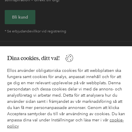
Bli kund
* Se erbjudandevillkor vid registrering
Behöver du hjälp?
Dina cookies, ditt val!
I vår FAQ hittar du svaren på de vanligaste frågorna. Här finns
också information om hur du enklast kontaktar oss.
Ellos använder obligatoriska cookies för att webbplatsen ska
fungera samt cookies för analys, anpassat innehåll och för att
ge dig en mer relevant upplevelse på vår webbplats. Denna
Kundservice
Beställning
Betalsätt
Leveran
persondatan och dessa cookies delar vi med de annons- och
analysföretag vi arbetar med. Detta för att analysera hur du
använder sidan samt i främjandet av vår marknadsföring så att
du kan få mer personanpassade annonser. Genom att klicka
Mina sidor
Acceptera samtycker du till vår användning av cookies. Du kan
anpassa dina val under Inställningar och läsa mer i vår
cookie-
Om Ellos
policy