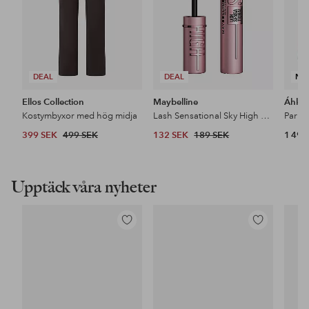
DEAL
DEAL
NY
Ellos Collection
Maybelline
Áhkk
Kostymbyxor med hög midja
Lash Sensational Sky High Mascara
399 SEK
499 SEK
132 SEK
189 SEK
1 499
Upptäck våra nyheter
Lägg
Lägg
till
till
i
i
favoriter
favoriter