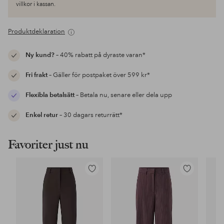
villkor i kassan.
Produktdeklaration
Ny kund?
– 40% rabatt på dyraste varan*
Fri frakt
– Gäller för postpaket över 599 kr*
Flexibla betalsätt
– Betala nu, senare eller dela upp
Enkel retur
– 30 dagars returrätt*
Favoriter just nu
Lägg
Lägg
till
till
i
i
favoriter
favoriter