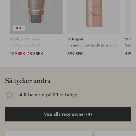
DEAL
Bobbys Haircare
St.Tropez
St.Tro
Tan Lotion 200Ml
Instant Glow Body Bronzing Mousse 200Ml
159 SEK
199 SEK
399 SEK
499 
Så tycker andra
4.0
baserat på
21
st betyg
Visa alla recensioner (4)