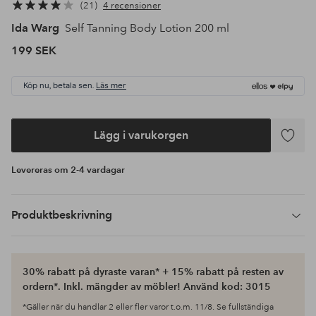
21
4 recensioner
Ida Warg
Self Tanning Body Lotion 200 ml
199 SEK
Köp nu, betala sen.
Läs mer
Lägg i varukorgen
Lägg
till
Levereras om 2-4 vardagar
i
favoriter
Produktbeskrivning
30% rabatt på dyraste varan* + 15% rabatt på resten av
ordern*. Inkl. mängder av möbler! Använd kod: 3015
*Gäller när du handlar 2 eller fler varor t.o.m. 11/8. Se fullständiga