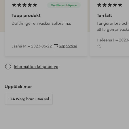
Verifierad köpare
Topp produkt
Tan lätt
Doftfri, ger en vacker solbränna.
Fungerar bra och 
att färgen är vack
gjutning, sprider
Heleena I —
2023-
gillar.
Jaana M —
2023-06-22
15
Rapportera
Information kring betyg
Upptäck mer
IDA Warg brun utan sol