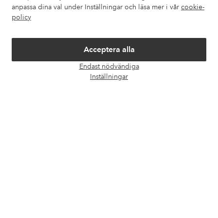
Om Ellos
anpassa dina val under Inställningar och läsa mer i vår
cookie-
policy
Våra tjänster
Acceptera alla
Villkor
Endast nödvändiga
Öpp
Inställningar
chatt
Vänner
Säkra betalningar - Betala direkt eller dela upp
Vill du veta mer om
våra betalalternativ
?
elpy
elpy