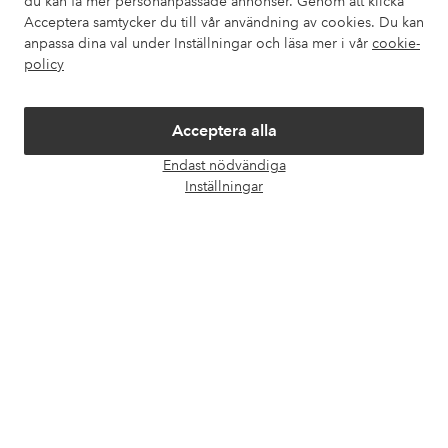
du kan få mer personanpassade annonser. Genom att klicka
Acceptera samtycker du till vår användning av cookies. Du kan
Om Ellos
anpassa dina val under Inställningar och läsa mer i vår
cookie-
policy
Våra tjänster
Acceptera alla
Villkor
Endast nödvändiga
Öpp
Inställningar
chatt
Vänner
Säkra betalningar - Betala direkt eller dela upp
Vill du veta mer om
våra betalalternativ
?
elpy
elpy