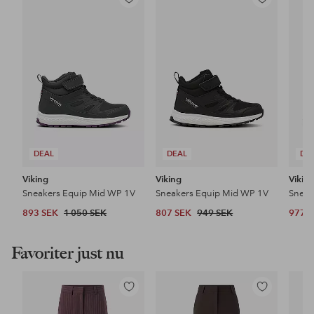
Lägg
Lägg
till
till
i
i
favoriter
favoriter
DEAL
DEAL
DE
Viking
Viking
Vikin
Sneakers Equip Mid WP 1V
Sneakers Equip Mid WP 1V
Sneak
893 SEK
1 050 SEK
807 SEK
949 SEK
977 
Favoriter just nu
Lägg
Lägg
till
till