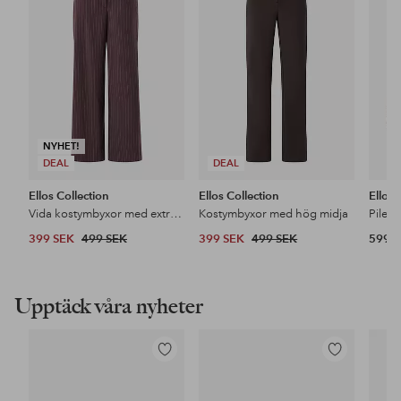
i
i
favoriter
favoriter
NYHET!
DEAL
DEAL
Ellos Collection
Ellos Collection
Ellos
Vida kostymbyxor med extra hög midja
Kostymbyxor med hög midja
Pileja
399 SEK
499 SEK
399 SEK
499 SEK
599 
Upptäck våra nyheter
Lägg
Lägg
till
till
i
i