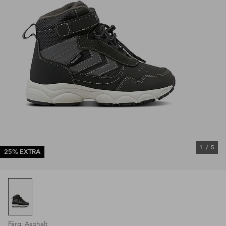
1
/
5
25% EXTRA
Färg: Asphalt