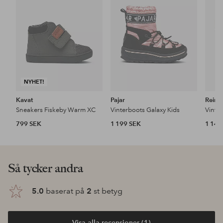
favoriter
favoriter
NYHET!
Kavat
Pajar
Reim
Sneakers Fiskeby Warm XC
Vinterboots Galaxy Kids
799 SEK
1 199 SEK
1 149
Så tycker andra
5.0
baserat på
2
st betyg
Visa alla recensioner (1)