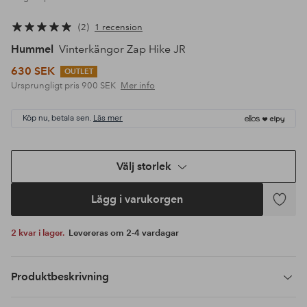
2
1 recension
Hummel
Vinterkängor Zap Hike JR
630 SEK
OUTLET
Ursprungligt pris
900 SEK
Mer info
Köp nu, betala sen.
Läs mer
Välj storlek
Lägg i varukorgen
Lägg
till
2 kvar i lager.
Levereras om 2-4 vardagar
i
favoriter
Produktbeskrivning