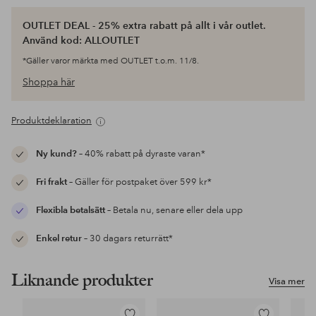
OUTLET DEAL - 25% extra rabatt på allt i vår outlet.
Använd kod: ALLOUTLET
*Gäller varor märkta med OUTLET t.o.m. 11/8.
Shoppa här
Produktdeklaration
Ny kund?
– 40% rabatt på dyraste varan*
Fri frakt
– Gäller för postpaket över 599 kr*
Flexibla betalsätt
– Betala nu, senare eller dela upp
Enkel retur
– 30 dagars returrätt*
Liknande produkter
Visa mer