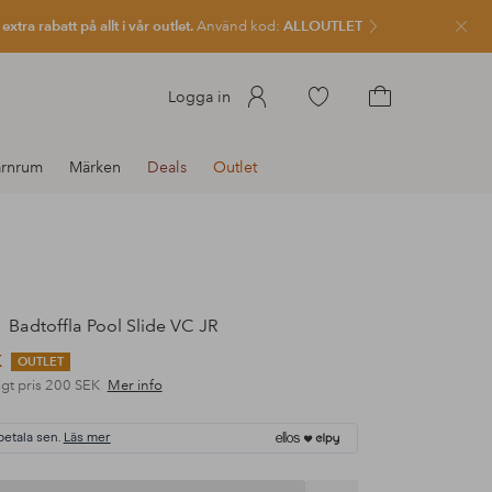
xtra rabatt på allt i vår outlet.
Använd kod:
ALLOUTLET
Stän
Gå
Logga in
till
Gå
favoritmarkerade
till
rnrum
Märken
Deals
Outlet
produkter
kundvagnen
Badtoffla Pool Slide VC JR
K
OUTLET
gt pris
200 SEK
Mer info
betala sen.
Läs mer