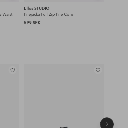
liknande
liknande
Ellos STUDIO
Maybelli
e Waist
Pilejacka Full Zip Pile Core
Lash Sens
599 SEK
132 SEK
Lägg
Lägg
till
till
i
i
favoriter
favoriter
Nästa