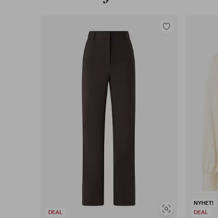
Lägg
till
i
favoriter
NYHET!
Visa
DEAL
DEAL