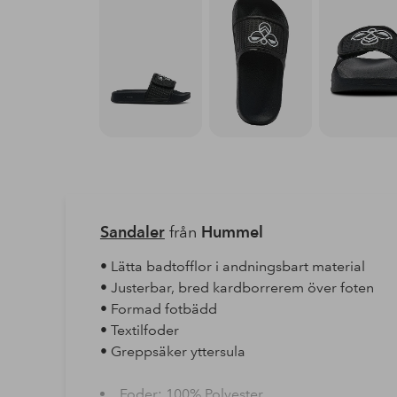
Sandaler
från
Hummel
• Lätta badtofflor i andningsbart material
• Justerbar, bred kardborrerem över foten
• Formad fotbädd
• Textilfoder
• Greppsäker yttersula
Foder: 100% Polyester