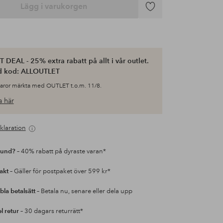
Lägg i varukorgen
Lägg
till
i
favoriter
 DEAL - 25% extra rabatt på allt i vår outlet.
d kod: ALLOUTLET
varor märkta med OUTLET t.o.m. 11/8.
 här
klaration
kund?
– 40% rabatt på dyraste varan*
rakt
– Gäller för postpaket över 599 kr*
bla betalsätt
– Betala nu, senare eller dela upp
l retur
– 30 dagars returrätt*