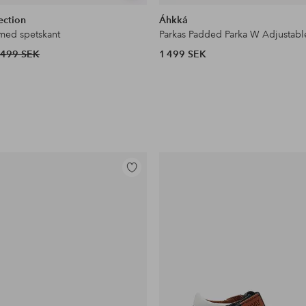
liknande
ection
Áhkká
 med spetskant
Parkas Padded Parka W Adjustabl
499 SEK
1 499 SEK
Lägg
till
i
favoriter