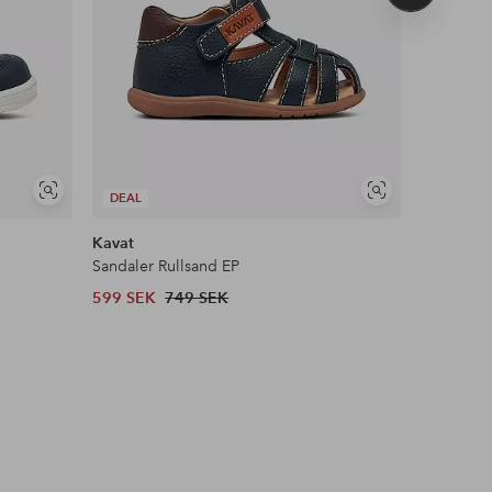
produkt
Visa
Visa
DEAL
liknande
liknande
Kavat
Teva
Sandaler Rullsand EP
Sandaler 
599 SEK
749 SEK
649 SEK