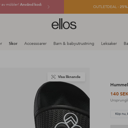
r av möbler!
Använd kod:
OUTLETDEAL -
25% e
Ellos
logotyp
-
gå
r
Skor
Accessoarer
Barn & babyutrustning
Leksaker
Ba
till
förstasidan
Visa liknande
Hummel
140 SE
Ursprungli
Köp nu, 