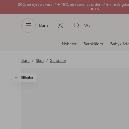
30%
på dyraste varan*
+ 15%
på resten av ordern.* Inkl. mängde
3015
Barn
Sök
Bildsök
Avdelnings
Nyheter
Barnkläder
Babykläde
navigation
Barn
Skor
Sandaler
Tillbaka