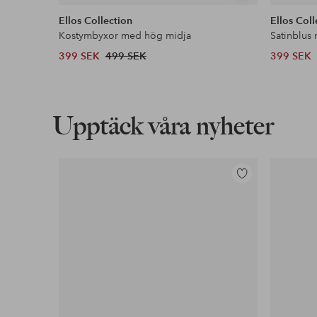
liknande
Ellos Collection
Ellos Coll
Kostymbyxor med hög midja
Satinblus
399 SEK
499 SEK
399 SEK
Upptäck våra nyheter
Lägg
till
i
favoriter