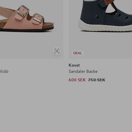
Visa
DEAL
liknande
Kavat
Blidö
Sandaler Backe
600 SEK
750 SEK