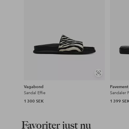
Visa
liknande
Vagabond
Pavement
Sandal Effie
Sandaler P
1 300 SEK
1 399 SE
Favoriter just nu