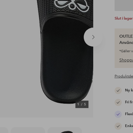
Slut i lager
OUTLET
Nästa
Använ
produkt
*Gäller 
Shoppa
Produktde
Ny 
Fri f
1
/
5
Flexi
Enke