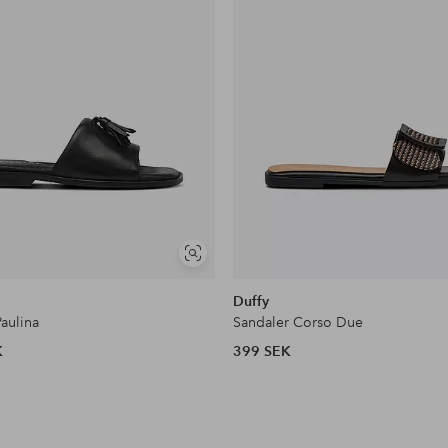
Visa
liknande
Duffy
aulina
Sandaler Corso Due
K
399 SEK