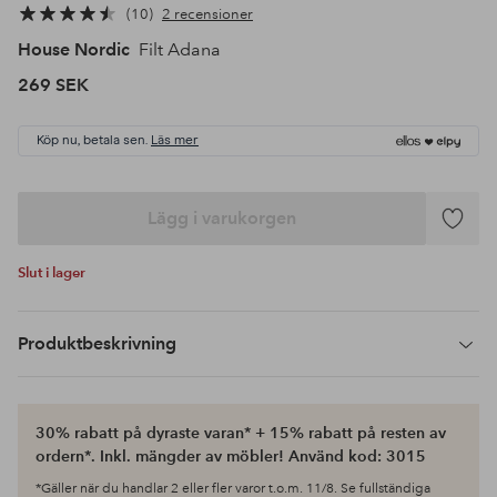
10
2 recensioner
House Nordic
Filt Adana
269 SEK
Köp nu, betala sen.
Läs mer
Lägg i varukorgen
Lägg
till
Slut i lager
i
favoriter
Produktbeskrivning
30% rabatt på dyraste varan* + 15% rabatt på resten av
ordern*. Inkl. mängder av möbler! Använd kod: 3015
*Gäller när du handlar 2 eller fler varor t.o.m. 11/8. Se fullständiga