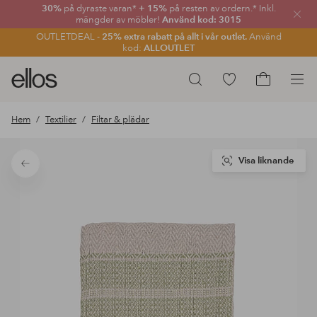
30%
på dyraste varan*
+ 15%
på resten av ordern.* Inkl.
Stän
mängder av möbler!
Använd kod: 3015
OUTLETDEAL -
25% extra rabatt på allt i vår outlet.
Använd
kod:
ALLOUTLET
Ellos
Gå
Sök
logotyp
till
Gå
-
favoritmarkerade
till
Hem
Textilier
Filtar & plädar
gå
produkter
kundvagne
till
förstasidan
Visa liknande
Tillbaka