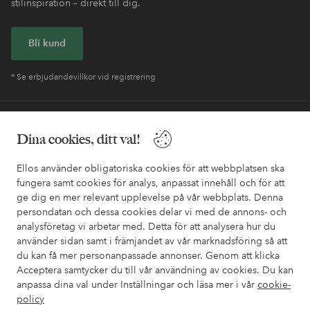
stilinspiration – direkt till dig.
Bli kund
* Se erbjudandevillkor vid registrering
Behöver du hjälp?
Dina cookies, ditt val!
I vår FAQ hittar du svaren på de vanligaste frågorna. Här finns
också information om hur du enklast kontaktar oss.
Ellos använder obligatoriska cookies för att webbplatsen ska
fungera samt cookies för analys, anpassat innehåll och för att
ge dig en mer relevant upplevelse på vår webbplats. Denna
Kundservice
Beställning
Betalsätt
Leveran
persondatan och dessa cookies delar vi med de annons- och
analysföretag vi arbetar med. Detta för att analysera hur du
använder sidan samt i främjandet av vår marknadsföring så att
du kan få mer personanpassade annonser. Genom att klicka
Mina sidor
Acceptera samtycker du till vår användning av cookies. Du kan
anpassa dina val under Inställningar och läsa mer i vår
cookie-
Om Ellos
policy