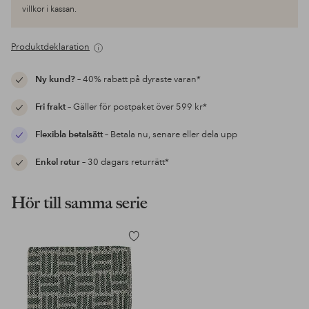
villkor i kassan.
Produktdeklaration
Ny kund?
– 40% rabatt på dyraste varan*
Fri frakt
– Gäller för postpaket över 599 kr*
Flexibla betalsätt
– Betala nu, senare eller dela upp
Enkel retur
– 30 dagars returrätt*
Hör till samma serie
Lägg
till
i
favoriter