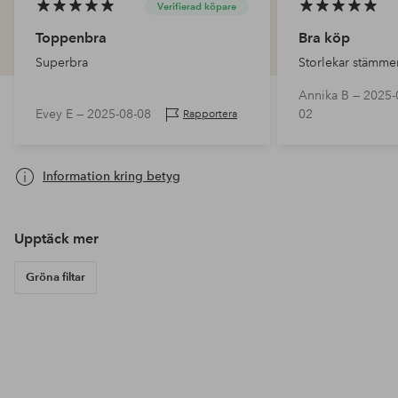
Verifierad köpare
Toppenbra
Bra köp
Superbra
Storlekar stämme
Annika B —
2025-
Evey E —
2025-08-08
02
Rapportera
Information kring betyg
Upptäck mer
Gröna filtar