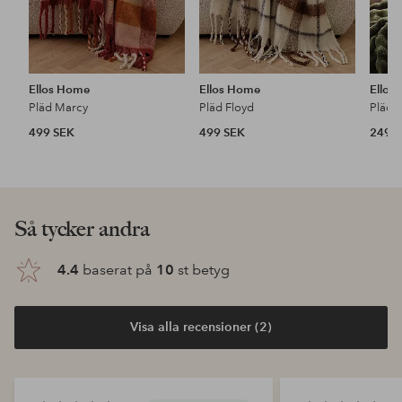
Ellos Home
Ellos Home
Ellos
Pläd Marcy
Pläd Floyd
Pläd 
499 SEK
499 SEK
249 
Så tycker andra
4.4
baserat på
10
st betyg
Visa alla recensioner (2)