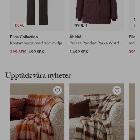
NY
DEAL
NYHET!
DE
Ellos Collection
Áhkká
Ellos 
Kostymbyxor med hög midja
Parkas Padded Parka W Adjustable Waist
399 SEK
499 SEK
1 499 SEK
399 
Upptäck våra nyheter
Lägg
Lägg
till
till
i
i
favoriter
favoriter