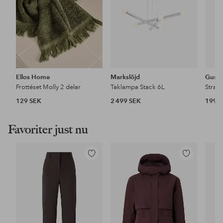
Ellos Home
Markslöjd
Gusta
Frottéset Molly 2 delar
Taklampa Stack 6L
Stran
129 SEK
2 499 SEK
199 
Favoriter just nu
Lägg
Lägg
till
till
i
i
favoriter
favoriter