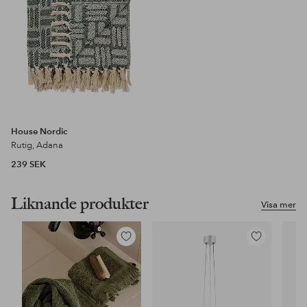
House Nordic
Rutig, Adana
239 SEK
Liknande produkter
Visa mer
Lägg
Lägg
till
till
i
i
favoriter
favoriter