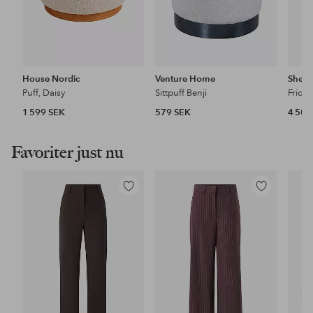
House Nordic
Venture Home
Shep
Puff, Daisy
Sittpuff Benji
Frida 
1 599 SEK
579 SEK
4 500
Favoriter just nu
Lägg
Lägg
till
till
i
i
favoriter
favoriter