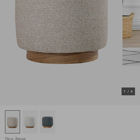
1
/
6
Färg: Beige