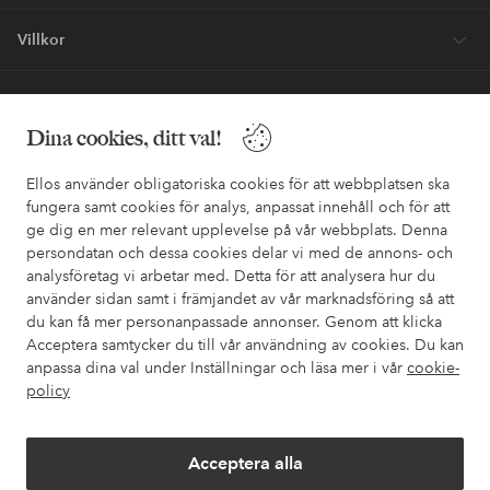
Villkor
Vänner
Dina cookies, ditt val!
Ellos använder obligatoriska cookies för att webbplatsen ska
fungera samt cookies för analys, anpassat innehåll och för att
ge dig en mer relevant upplevelse på vår webbplats. Denna
Säkra betalningar - Betala direkt eller dela upp
persondatan och dessa cookies delar vi med de annons- och
analysföretag vi arbetar med. Detta för att analysera hur du
Vill du veta mer om
våra betalalternativ
?
använder sidan samt i främjandet av vår marknadsföring så att
elpy
elpy
du kan få mer personanpassade annonser. Genom att klicka
Acceptera samtycker du till vår användning av cookies. Du kan
anpassa dina val under Inställningar och läsa mer i vår
cookie-
policy
Sverige - Välj land
Acceptera alla
Facebook
Instagram
Pinterest
Youtube