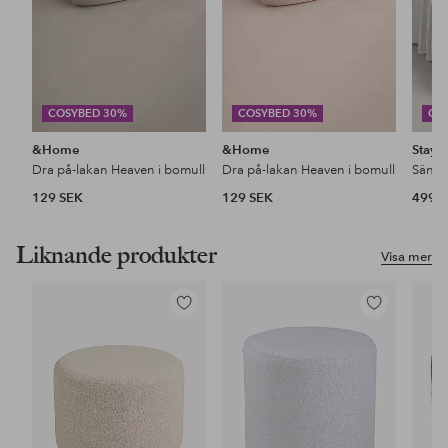
COSYBED 30%
COSYBED 30%
CO
&Home
&Home
Stayc
Dra på-lakan Heaven i bomull
Dra på-lakan Heaven i bomull
129 SEK
129 SEK
499 
Liknande produkter
Visa mer
Lägg
Lägg
till
till
i
i
favoriter
favoriter