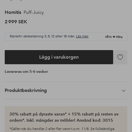
Homitis
Puff-Juicy
2 999 SEK
Räntefri delbetalning 3, 6, 12 eller 18 mån.
Läs mer
Lägg i varukorgen
Lägg
till
Levereras om 5-6 veckor
i
favoriter
Produktbeskrivning
30% rabatt på dyraste varan* + 15% rabatt på resten av
ordern*. Inkl. mängder av möbler! Använd kod: 3015
*Gäller när du handlar 2 eller fler varor t.o.m. 11/8. Se fullständiga