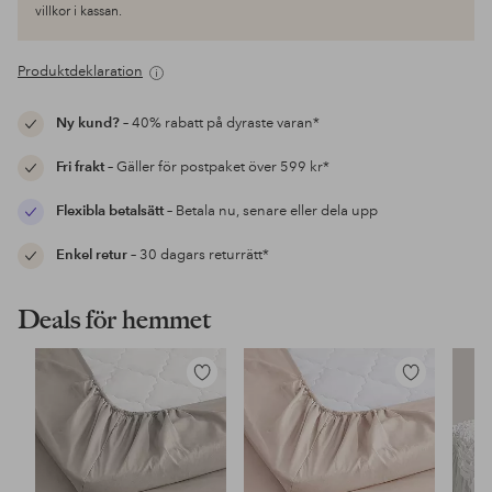
villkor i kassan.
Produktdeklaration
Ny kund?
– 40% rabatt på dyraste varan*
Fri frakt
– Gäller för postpaket över 599 kr*
Flexibla betalsätt
– Betala nu, senare eller dela upp
Enkel retur
– 30 dagars returrätt*
Deals för hemmet
Lägg
Lägg
till
till
i
i
favoriter
favoriter