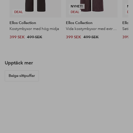
NYHET!
NY
DEAL
DEAL
DE
Ellos Collection
Ellos Collection
Ellos 
Kostymbyxor med hög midja
Vida kostymbyxor med extra hög midja
Satin
399 SEK
499 SEK
399 SEK
499 SEK
399 
Upptäck mer
Beige sittpuffar