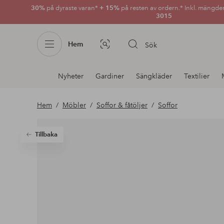
30%
på dyraste varan*
+ 15%
på resten av ordern.* Inkl. mängde
3015
Hem
Sök
Bildsök
Avdelnings
Nyheter
Gardiner
Sängkläder
Textilier
navigation
Hem
Möbler
Soffor & fåtöljer
Soffor
Tillbaka