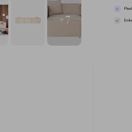
Flexi
+7
Enke