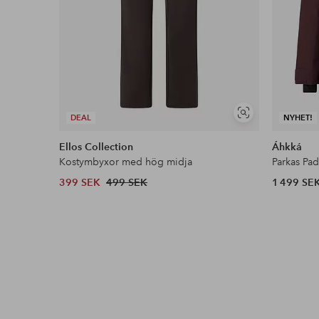
Visa
DEAL
NYHET!
liknande
Ellos Collection
Áhkká
Kostymbyxor med hög midja
Parkas Pa
399 SEK
499 SEK
1 499 SE