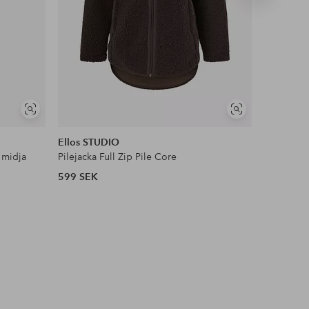
produkt
NYHET!
Visa
Visa
DEAL
liknande
liknande
Ellos STUDIO
Ellos Col
 midja
Pilejacka Full Zip Pile Core
Satinblus
599 SEK
399 SEK