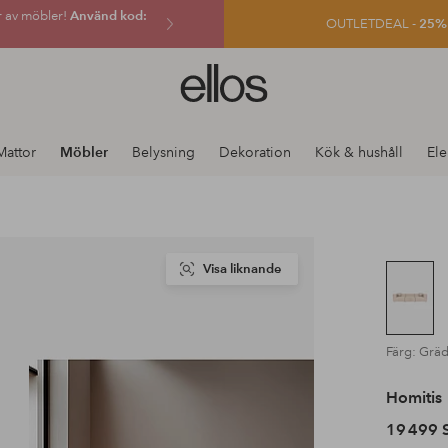
r av möbler!
Använd kod:
OUTLETDEAL -
25% e
Ellos
logotyp
-
gå
Mattor
Möbler
Belysning
Dekoration
Kök & hushåll
Ele
till
förstasidan
Visa liknande
Färg: Grä
Homitis
19 499 