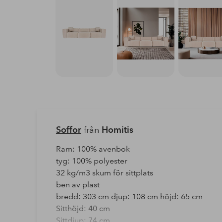
Soffor
från
Homitis
Ram: 100% avenbok
tyg: 100% polyester
32 kg/m3 skum för sittplats
ben av plast
bredd: 303 cm djup: 108 cm höjd: 65 cm
Sitthöjd: 40 cm
Sittdjup: 74 cm