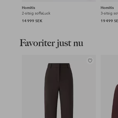
liknande
Homitis
Homitis
2-sitsig soffaLuck
3-sitsig so
14 999 SEK
19 499 S
Favoriter just nu
Lägg
till
i
favoriter