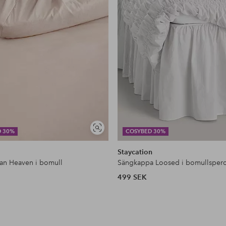
Visa
D 30%
COSYBED 30%
liknande
Staycation
kan Heaven i bomull
Sängkappa Loosed i bomullsperc
499 SEK