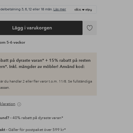
 delbetalning 3, 6, 12 eller 18 mån.
Läs mer
Lägg i varukorgen
Lägg
till
 om 5-6 veckor
i
favoriter
batt på dyraste varan* + 15% rabatt på resten
ern*. Inkl. mängder av möbler! Använd kod:
är du handlar 2 eller fler varor t.o.m. 11/8. Se fullständiga
 kassan.
klaration
kund?
– 40% rabatt på dyraste varan*
rakt
– Gäller för postpaket över 599 kr*