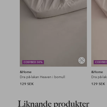
Fri frakt
Gäller för postpaket över 599 kr
Läs mer
Faktura & Delbetalning
Våra mest fördelaktiga betalsätt
Läs mer
Visa
COSYBED 30%
COSYBE
liknande
&Home
&Home
Dra på-lakan Heaven i bomull
Dra på-la
129 SEK
129 SEK
Liknande produkter