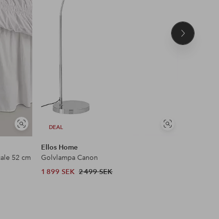
Nästa
produkt
Visa
Visa
DEAL
DEAL
liknande
liknande
Ellos Home
AC Design
ale 52 cm
Golvlampa Canon
Sängbord,
1 899 SEK
2 499 SEK
1 469 SE