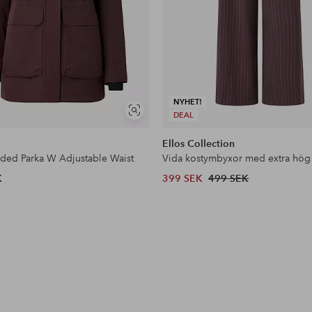
NYHET!
Visa
DEAL
liknande
Ellos Collection
dded Parka W Adjustable Waist
Vida kostymbyxor med extra hög
K
399 SEK
499 SEK