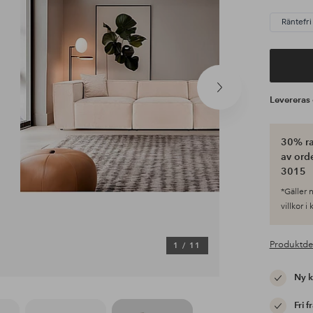
Räntefri
Nästa
Levereras
produkt
30% ra
av ord
3015
*Gäller n
villkor i
Produktde
1
/
11
Ny 
Fri f