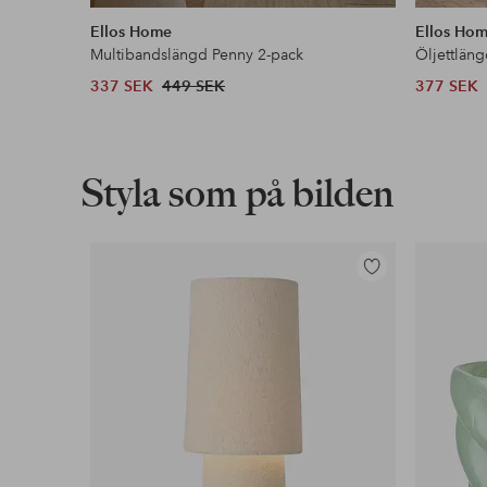
liknande
Ellos Home
Ellos Ho
Multibandslängd Penny 2-pack
Öljettlän
337 SEK
449 SEK
377 SEK
Styla som på bilden
Lägg
till
i
favoriter