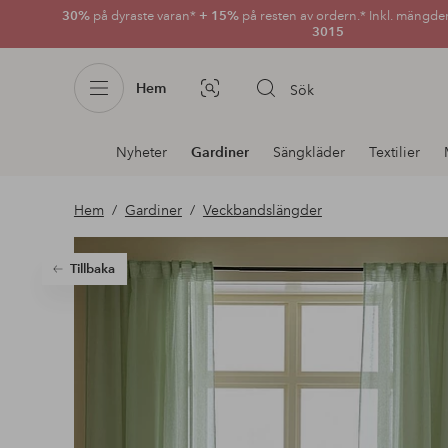
30%
på dyraste varan*
+ 15%
på resten av ordern.* Inkl. mängde
3015
Hem
Sök
Bildsök
Avdelnings
Nyheter
Gardiner
Sängkläder
Textilier
navigation
Hem
Gardiner
Veckbandslängder
Tillbaka