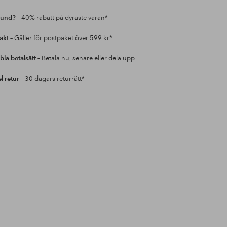
kund?
– 40% rabatt på dyraste varan*
rakt
– Gäller för postpaket över 599 kr*
bla betalsätt
– Betala nu, senare eller dela upp
l retur
– 30 dagars returrätt*