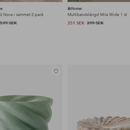
liknande
me
&Home
gd Nora i sammet 2-pack
Multibandslängd Mila Wide 1 st
599 SEK
251 SEK
399 SEK
Lägg
till
i
favoriter