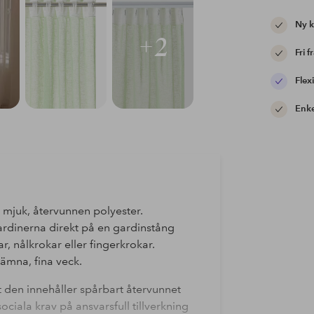
Ny 
+2
Fri f
Flexi
Enke
 mjuk, återvunnen polyester.
rdinerna direkt på en gardinstång
 nålkrokar eller fingerkrokar.
jämna, fina veck.
tt den innehåller spårbart återvunnet
ciala krav på ansvarsfull tillverkning