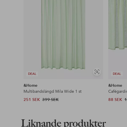
Läs mer
Faktura & Delbetalning
Våra mest fördelaktiga betalsätt
Läs mer
Visa
DEAL
DEAL
liknande
&Home
&Home
Multibandslängd Mila Wide 1 st
Cafégardi
251 SEK
399 SEK
88 SEK
1
Liknande produkter