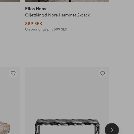
liknande
liknande
Ellos Home
Ellos Ho
Öljettlängd Nora i sammet 2-pack
Multiband
389 SEK
799 SEK
Ursprungligt pris
599 SEK
Lägg
Lägg
till
till
i
i
favoriter
favoriter
Nästa