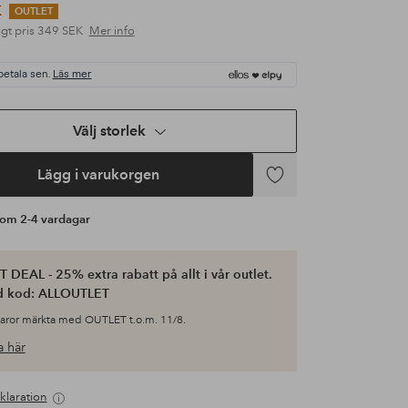
K
OUTLET
gt pris
349 SEK
Mer info
betala sen.
Läs mer
Spela video
Välj storlek
Lägg i varukorgen
Lägg
till
s om 2-4 vardagar
i
favoriter
 DEAL - 25% extra rabatt på allt i vår outlet.
d kod: ALLOUTLET
varor märkta med OUTLET t.o.m. 11/8.
 här
klaration