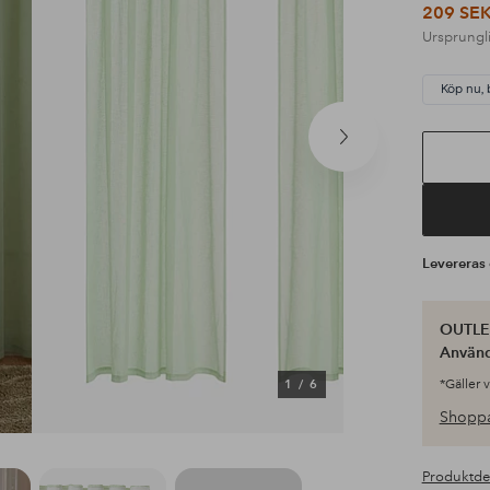
209 SE
Ursprungli
Köp nu, 
Nästa
produkt
Leverera
OUTLET
Använ
1
/
6
*Gäller 
Shoppa
Produktde