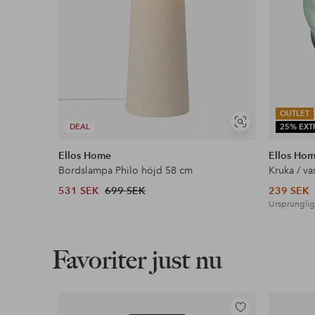
OUTLET
Visa
DEAL
25% EXT
liknande
Ellos Home
Ellos Ho
Bordslampa Philo höjd 58 cm
Kruka / va
531 SEK
699 SEK
239 SEK
Ursprunglig
Favoriter just nu
Lägg