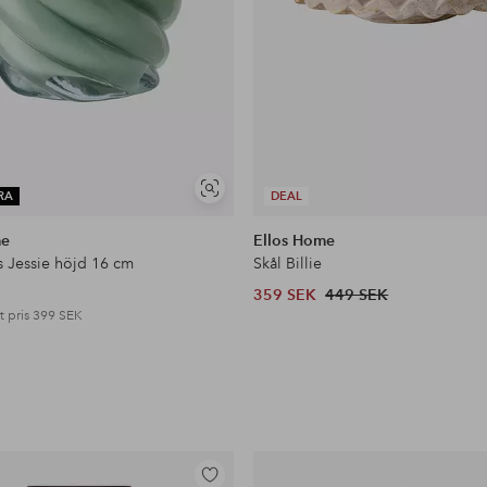
Visa
RA
DEAL
liknande
me
Ellos Home
s Jessie höjd 16 cm
Skål Billie
359 SEK
449 SEK
t pris
399 SEK
Lägg