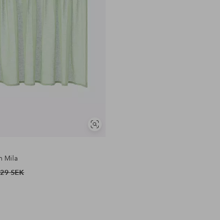
Visa
liknande
n Mila
29 SEK