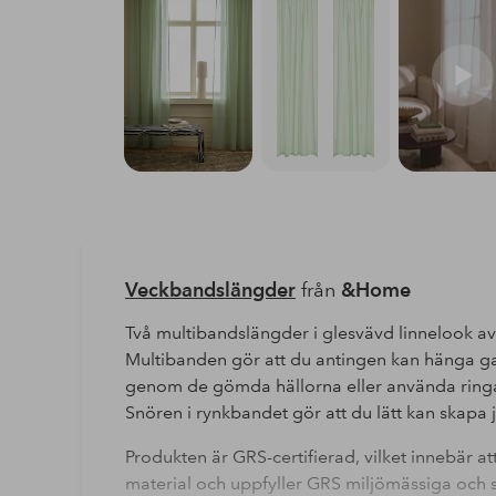
Veckbandslängder
från
&Home
Två multibandslängder i glesvävd linnelook av
Multibanden gör att du antingen kan hänga ga
genom de gömda hällorna eller använda ringar,
Snören i rynkbandet gör att du lätt kan skapa 
Produkten är GRS-certifierad, vilket innebär a
material och uppfyller GRS miljömässiga och so