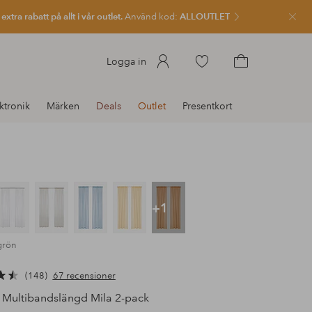
xtra rabatt på allt i vår outlet.
Använd kod:
ALLOUTLET
Stän
Gå
Logga in
till
Gå
favoritmarkerade
till
ktronik
Märken
Deals
Outlet
Presentkort
produkter
kundvagnen
+1
grön
148
67 recensioner
Multibandslängd Mila 2-pack