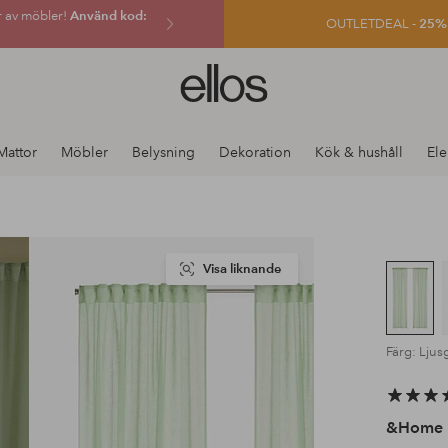
r av möbler!
Använd kod:
OUTLETDEAL -
25% e
Ellos
logotyp
-
gå
Mattor
Möbler
Belysning
Dekoration
Kök & hushåll
Ele
till
förstasidan
Visa liknande
Färg: Ljus
&Home