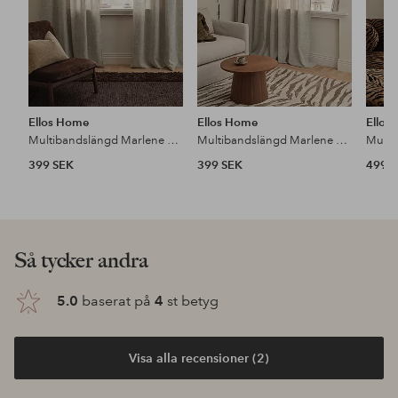
Ellos Home
Ellos Home
Ellos
Multibandslängd Marlene 2-pack
Multibandslängd Marlene Wide 1-pack
399 SEK
399 SEK
499 
Så tycker andra
5.0
baserat på
4
st betyg
Visa alla recensioner (2)