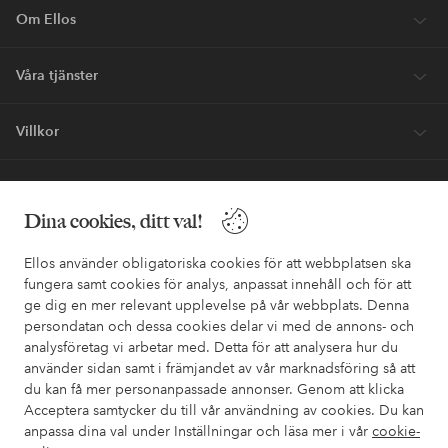
Om Ellos
Våra tjänster
Villkor
Vänner
Dina cookies, ditt val!
Ellos använder obligatoriska cookies för att webbplatsen ska
fungera samt cookies för analys, anpassat innehåll och för att
ge dig en mer relevant upplevelse på vår webbplats. Denna
Säkra betalningar - Betala direkt eller dela upp
persondatan och dessa cookies delar vi med de annons- och
analysföretag vi arbetar med. Detta för att analysera hur du
Vill du veta mer om
våra betalalternativ
?
använder sidan samt i främjandet av vår marknadsföring så att
elpy
elpy
du kan få mer personanpassade annonser. Genom att klicka
Acceptera samtycker du till vår användning av cookies. Du kan
anpassa dina val under Inställningar och läsa mer i vår
cookie-