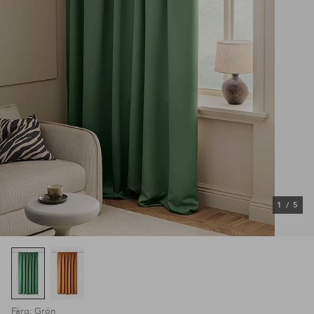
1
/
5
Färg: Grön