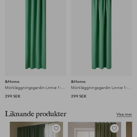
i
i
favoriter
favoriter
&Home
&Home
Mörkläggningsgardin Linnie 1-pack
Mörkläggningsgardin Linnie 1-pack
299 SEK
299 SEK
Liknande produkter
Visa mer
Lägg
Lägg
till
till