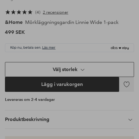
4
2 recensioner
&Home
Mörkläggningsgardin Linnie Wide 1-pack
499 SEK
Köp nu, betala sen.
Läs mer
Välj storlek
Lägg i varukorgen
Lägg
till
Levereras om 2-4 vardagar
i
favoriter
Produktbeskrivning