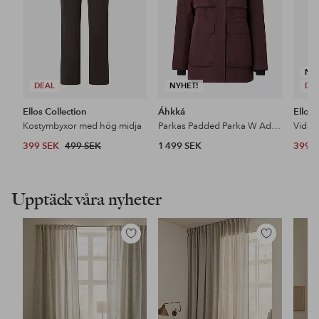
NY
DEAL
NYHET!
DE
Ellos Collection
Áhkká
Ellos 
Kostymbyxor med hög midja
Parkas Padded Parka W Adjustable Waist
399 SEK
499 SEK
1 499 SEK
399 
Upptäck våra nyheter
Lägg
Lägg
till
till
i
i
favoriter
favoriter