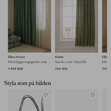
i
i
favoriter
favoriter
Ellos Home
Hasta
Ellos
Mörkläggningsgardin Ines Wide extra bred 1-pack
Gardin Lina 132x250
1 499 SEK
769 SEK
799 
Styla som på bilden
Lägg
Lägg
till
till
i
i
favoriter
favoriter