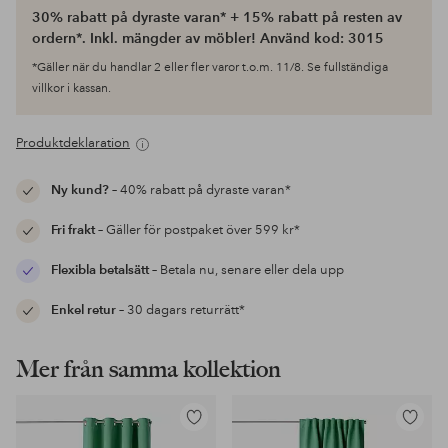
30% rabatt på dyraste varan* + 15% rabatt på resten av
ordern*. Inkl. mängder av möbler! Använd kod: 3015
*Gäller när du handlar 2 eller fler varor t.o.m. 11/8. Se fullständiga
villkor i kassan.
Produktdeklaration
Ny kund?
– 40% rabatt på dyraste varan*
Fri frakt
– Gäller för postpaket över 599 kr*
Flexibla betalsätt
– Betala nu, senare eller dela upp
Enkel retur
– 30 dagars returrätt*
Mer från samma kollektion
Lägg
Lägg
till
till