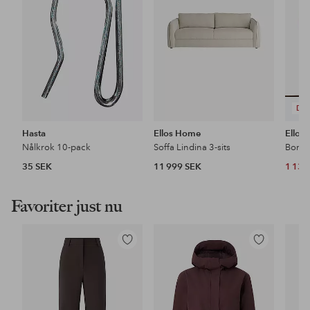
DE
Hasta
Ellos Home
Ellos
Nålkrok 10-pack
Soffa Lindina 3-sits
Bords
35 SEK
11 999 SEK
1 139
Favoriter just nu
Lägg
Lägg
till
till
i
i
favoriter
favoriter