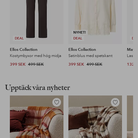
NYHET!
DEAL
DEAL
DE
Ellos Collection
Ellos Collection
Maybe
Kostymbyxor med hög midja
Satinblus med spetskant
399 SEK
499 SEK
399 SEK
499 SEK
132 
Upptäck våra nyheter
Lägg
Lägg
till
till
i
i
favoriter
favoriter