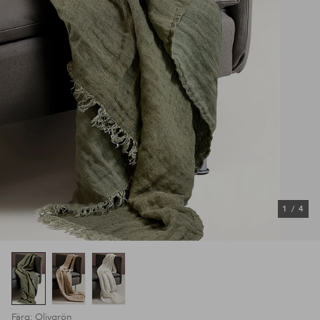
1
/
4
Färg: Olivgrön