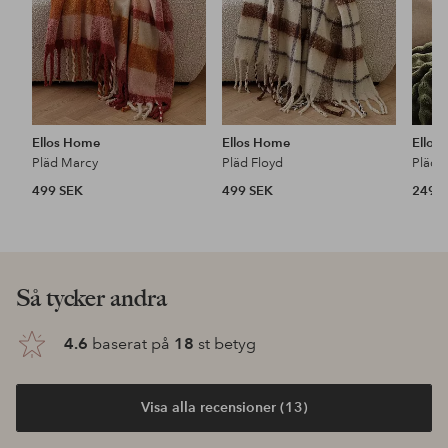
Ellos Home
Ellos Home
Ellos
Pläd Marcy
Pläd Floyd
Pläd 
499 SEK
499 SEK
249 
Så tycker andra
4.6
baserat på
18
st betyg
Visa alla recensioner (13)