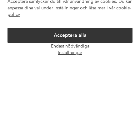
Acceptera samtycker du till vår användning av cookies. Du kan
anpassa dina val under Inställningar och läsa mer i vår
cookie-
Om Ellos
policy
Våra tjänster
Acceptera alla
Endast nödvändiga
Villkor
Öpp
Inställningar
chatt
Vänner
Säkra betalningar - Betala direkt eller dela upp
Vill du veta mer om
våra betalalternativ
?
elpy
elpy