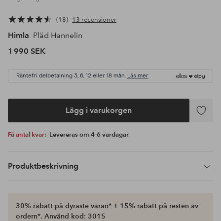
18
13 recensioner
Himla
Pläd Hannelin
1 990 SEK
Räntefri delbetalning 3, 6, 12 eller 18 mån.
Läs mer
Lägg i varukorgen
Lägg
till
Få antal kvar:
Levereras om 4-6 vardagar
i
favoriter
Produktbeskrivning
30% rabatt på dyraste varan* + 15% rabatt på resten av
ordern*. Använd kod: 3015