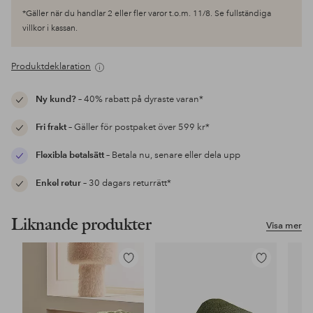
*Gäller när du handlar 2 eller fler varor t.o.m. 11/8. Se fullständiga
villkor i kassan.
Produktdeklaration
Ny kund?
– 40% rabatt på dyraste varan*
Fri frakt
– Gäller för postpaket över 599 kr*
Flexibla betalsätt
– Betala nu, senare eller dela upp
Enkel retur
– 30 dagars returrätt*
Liknande produkter
Visa mer
Lägg
Lägg
till
till
i
i
favoriter
favoriter