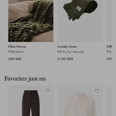
Ellos Home
Lovely Linen
ERNS
Pläd Karin
Filt Curly i bouclé
Filt 
249 SEK
2 195 SEK
799 
Favoriter just nu
Lägg
Lägg
till
till
i
i
favoriter
favoriter