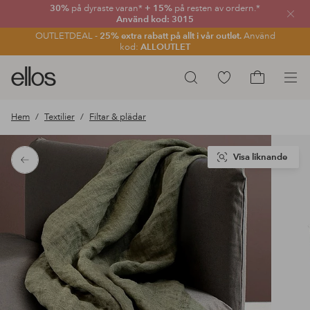
30%
på dyraste varan*
+ 15%
på resten av ordern.*
Stän
Använd kod: 3015
OUTLETDEAL -
25% extra rabatt på allt i vår outlet.
Använd
kod:
ALLOUTLET
Ellos
Gå
Sök
logotyp
till
Gå
-
favoritmarkerade
till
Hem
Textilier
Filtar & plädar
gå
produkter
kundvagne
till
förstasidan
Visa liknande
Tillbaka