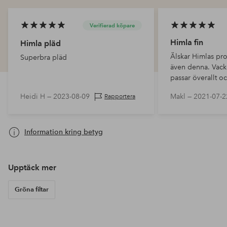
Verifierad köpare
Himla fin
Himla pläd
Älskar Himlas pr
Superbra pläd
även denna. Vacker
passar överallt och
Nöjd som alltid.
Heidi H —
2023-08-09
Makl —
2021-07-2
Rapportera
beskrivningen.
Information kring betyg
Upptäck mer
Gröna filtar