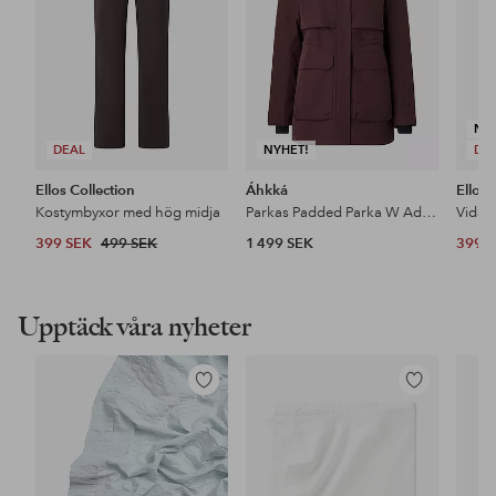
NY
DEAL
NYHET!
DE
Ellos Collection
Áhkká
Ellos 
Kostymbyxor med hög midja
Parkas Padded Parka W Adjustable Waist
399 SEK
499 SEK
1 499 SEK
399 
Upptäck våra nyheter
Lägg
Lägg
till
till
i
i
favoriter
favoriter