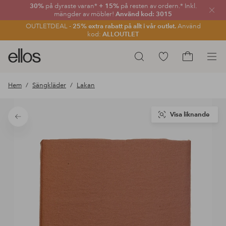
30%
på dyraste varan*
+ 15%
på resten av ordern.* Inkl.
Stän
mängder av möbler!
Använd kod: 3015
OUTLETDEAL -
25% extra rabatt på allt i vår outlet.
Använd
kod:
ALLOUTLET
Ellos
Gå
Sök
logotyp
till
Gå
-
favoritmarkerade
till
Hem
Sängkläder
Lakan
gå
produkter
kundvagne
till
förstasidan
Visa liknande
Tillbaka