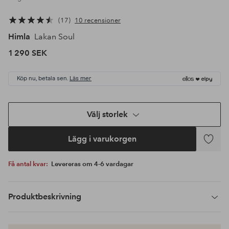
17
10 recensioner
Himla
Lakan Soul
1 290 SEK
Köp nu, betala sen.
Läs mer
Välj storlek
Lägg i varukorgen
Lägg
till
Få antal kvar:
Levereras om 4-6 vardagar
i
favoriter
Produktbeskrivning