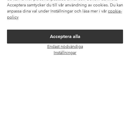
Acceptera samtycker du till vår användning av cookies. Du kan
anpassa dina val under Inställningar och läsa mer i vår
cookie-
Om Ellos
policy
Våra tjänster
Acceptera alla
Endast nödvändiga
Villkor
Öpp
Inställningar
chatt
Vänner
Säkra betalningar - Betala direkt eller dela upp
Vill du veta mer om
våra betalalternativ
?
elpy
elpy