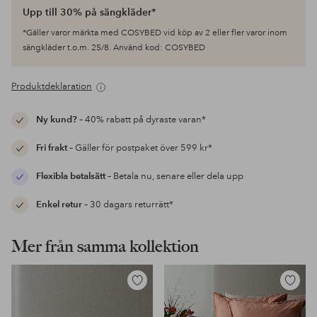
Upp till 30% på sängkläder*
*Gäller varor märkta med COSYBED vid köp av 2 eller fler varor inom
sängkläder t.o.m. 25/8. Använd kod: COSYBED
Produktdeklaration
Ny kund?
– 40% rabatt på dyraste varan*
Fri frakt
– Gäller för postpaket över 599 kr*
Flexibla betalsätt
– Betala nu, senare eller dela upp
Enkel retur
– 30 dagars returrätt*
Mer från samma kollektion
Lägg
Lägg
till
till
i
i