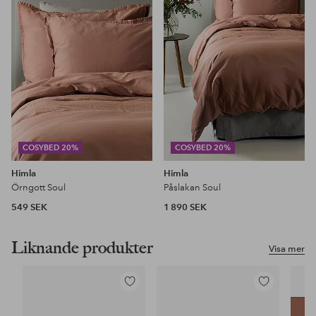
favoriter
favoriter
COSYBED 20%
COSYBED 20%
Himla
Himla
Örngott Soul
Påslakan Soul
549 SEK
1 890 SEK
Liknande produkter
Visa mer
Lägg
Lägg
till
till
i
i