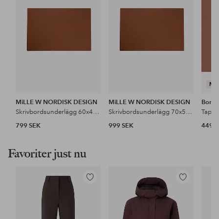
favoriter
favoriter
MA
MiLLE W NORDISK DESIGN
MiLLE W NORDISK DESIGN
Borås
Skrivbordsunderlägg 60x40cm
Skrivbordsunderlägg 70x50cm
Tapet
799 SEK
999 SEK
449 
Favoriter just nu
Lägg
Lägg
till
till
i
i
favoriter
favoriter