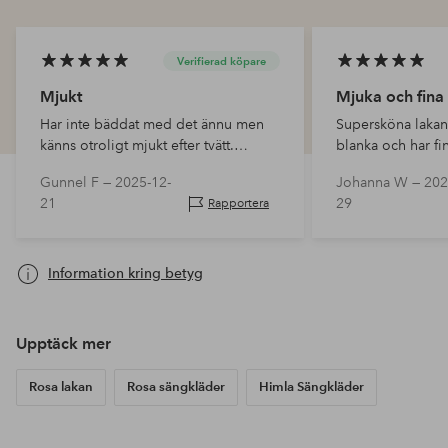
Verifierad köpare
Mjukt
Mjuka och fina
Har inte bäddat med det ännu men
Supersköna lakan,
känns otroligt mjukt efter tvätt.
blanka och har fin
Tunnare kvalitet än förväntat.
Gunnel F —
2025-12-
Johanna W —
202
21
29
Rapportera
Information kring betyg
Upptäck mer
Rosa lakan
Rosa sängkläder
Himla Sängkläder