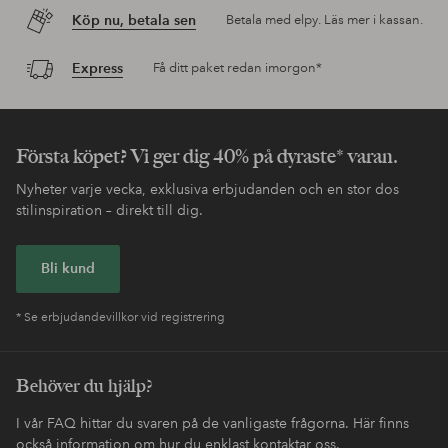
Köp nu, betala sen
Betala med elpy. Läs mer i kassan.
Express
Få ditt paket redan imorgon*
Första köpet? Vi ger dig 40% på dyraste* varan.
Nyheter varje vecka, exklusiva erbjudanden och en stor dos
stilinspiration – direkt till dig.
Bli kund
* Se erbjudandevillkor vid registrering
Behöver du hjälp?
I vår FAQ hittar du svaren på de vanligaste frågorna. Här finns
också information om hur du enklast kontaktar oss.