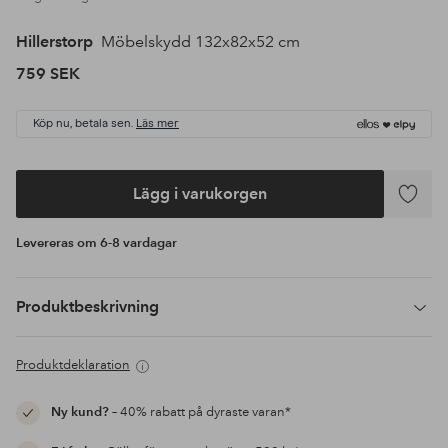
Hillerstorp
Möbelskydd 132x82x52 cm
759 SEK
Köp nu, betala sen.
Läs mer
Lägg i varukorgen
Lägg
till
Levereras om 6-8 vardagar
i
favoriter
Produktbeskrivning
Produktdeklaration
Ny kund?
– 40% rabatt på dyraste varan*