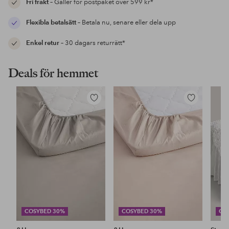
Fri frakt
– Gäller för postpaket över 599 kr*
Flexibla betalsätt
– Betala nu, senare eller dela upp
Enkel retur
– 30 dagars returrätt*
Deals för hemmet
Lägg
Lägg
till
till
i
i
favoriter
favoriter
COSYBED 30%
COSYBED 30%
CO