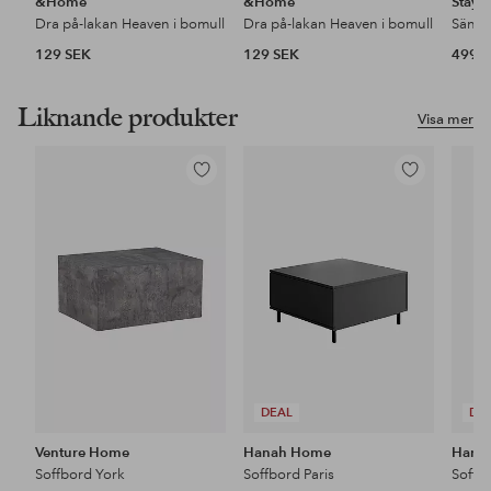
&Home
&Home
Stayc
Dra på-lakan Heaven i bomull
Dra på-lakan Heaven i bomull
129 SEK
129 SEK
499 
Liknande produkter
Visa mer
Lägg
Lägg
till
till
i
i
favoriter
favoriter
DEAL
DE
Venture Home
Hanah Home
Hana
Soffbord York
Soffbord Paris
Soffb