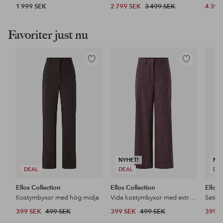
1 999 SEK
2 799 SEK
3 499 SEK
4 399
Favoriter just nu
Lägg
Lägg
till
till
i
i
favoriter
favoriter
NYHET!
NY
DEAL
DEAL
DE
Ellos Collection
Ellos Collection
Ellos 
Kostymbyxor med hög midja
Vida kostymbyxor med extra hög midja
Satin
399 SEK
499 SEK
399 SEK
499 SEK
399 