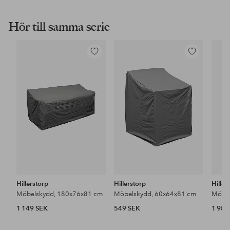
Hör till samma serie
Lägg
Lägg
till
till
i
i
favoriter
favoriter
Hillerstorp
Hillerstorp
Hiller
Möbelskydd, 180x76x81 cm
Möbelskydd, 60x64x81 cm
1 149 SEK
549 SEK
1 989