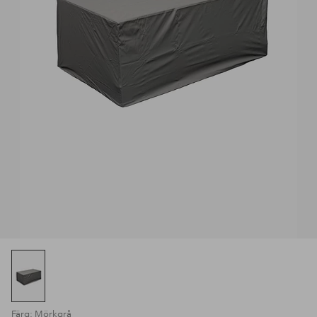
Färg: Mörkgrå