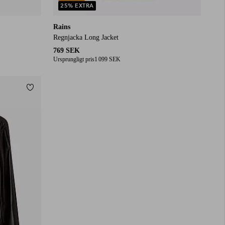
25% EXTRA
Rains
Regnjacka Long Jacket
769 SEK
Ursprungligt pris
1 099 SEK
Lägg till i favoriter