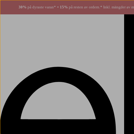
30%
på dyraste varan*
+ 15%
på resten av ordern.* Inkl. mängder av m