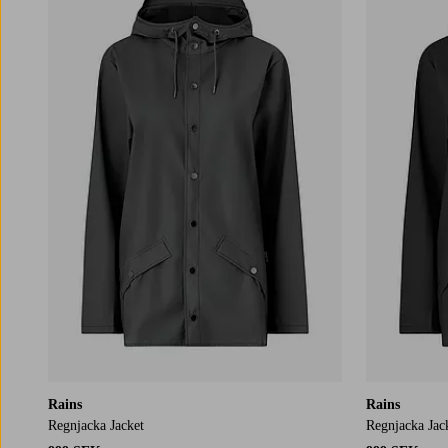
XS
S
M
L
XL
Rains
Rains
Regnjacka Jacket
Regnjacka Jac