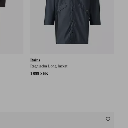
Rains
Regnjacka Long Jacket
1 099 SEK
Lägg till i