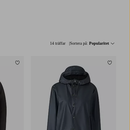
14 träffar
Sortera på:
Popularitet
Lägg till i favoriter
Lägg till i