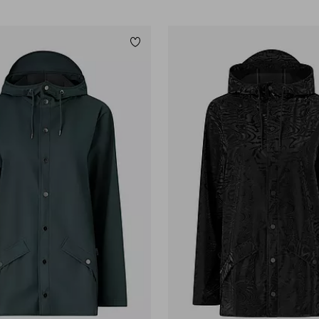
Lägg till i favoriter
XS
S
M
L
XL