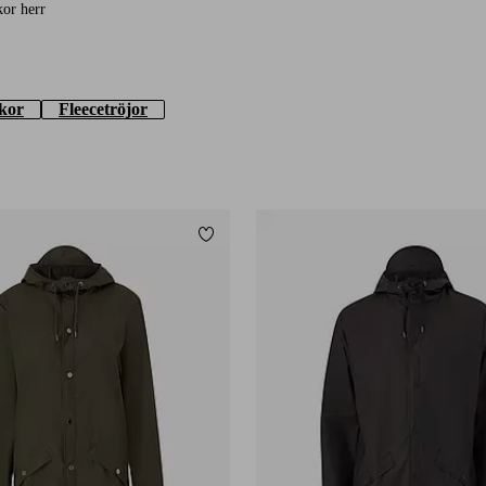
ckor herr
kor
Fleecetröjor
Lägg till i favoriter
XS
S
M
L
XL