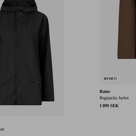
NYHET!
Rains
Regnjacka Jacket
1 099 SEK
ket