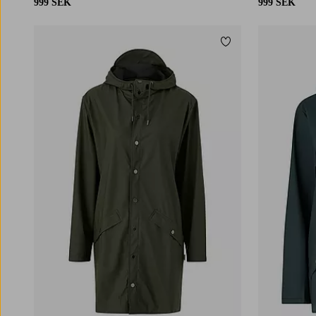
999 SEK
999 SEK
Lägg till i favoriter
XS
S
M
L
XL