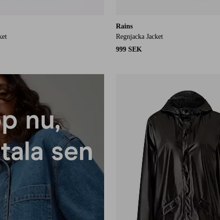
Rains
ket
Regnjacka Jacket
999 SEK
XS
S
M
L
XL