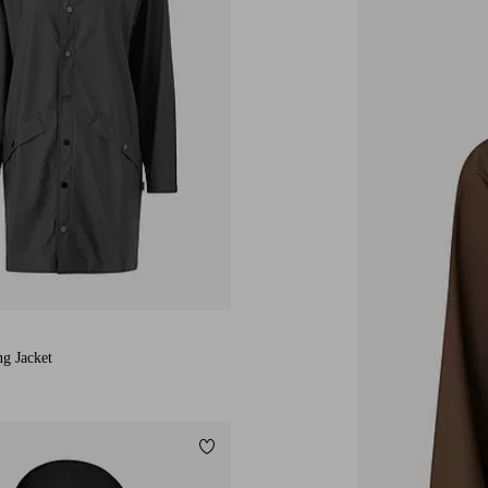
XS
S
M
L
XL
g Jacket
Lägg till i favoriter