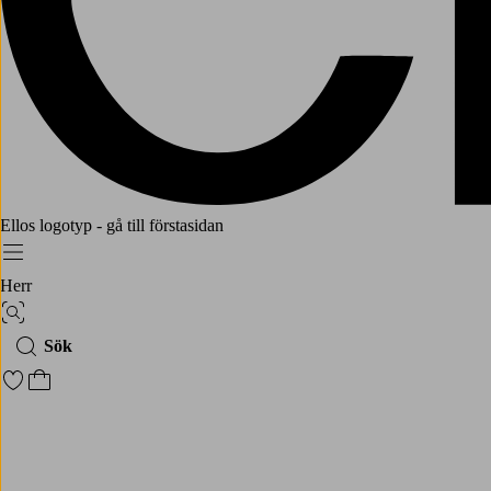
Ellos logotyp - gå till förstasidan
Meny
Herr
Bildsök
Sök
Gå till favoritmarkerade produkter
Gå till kundvagnen