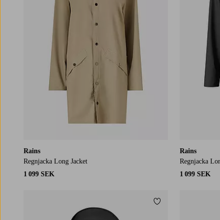
Rains
Rains
Regnjacka Long Jacket
Regnjacka Lon
1 099 SEK
1 099 SEK
Lägg till i favoriter