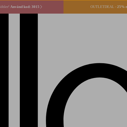
öbler!
Använd kod: 3015
OUTLETDEAL -
25% ex