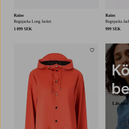
Rains
Rains
Regnjacka Long Jacket
Regnjacka Jac
1 099 SEK
999 SEK
Lägg till i favoriter
XS
S
M
L
XL
Läs mer