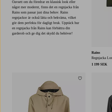
Oavsett om du föredrar en klassisk look eller
något mer modernt, finns det en regnjacka från
Rains som passar just dina behov. Rains
regnjackor är också lätta och bekväma, vilket
gör dem perfekta för dagligt bruk. Upptäck hur
en regnjacka från Rains kan förbättra din
garderob och ge dig det skydd du behöver!
Rains
Regnjacka Lon
1 199 SEK
Lägg till i favoriter
XS
S
M
L
XL