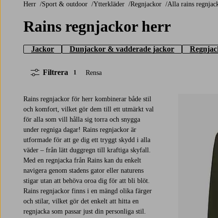
Herr
Sport & outdoor
Ytterkläder
Regnjackor
Alla rains regnja
Rains regnjackor herr
Jackor
Dunjackor & vadderade jackor
Regnjac
Filtrera
Rensa
1
Rains regnjackor för herr kombinerar både stil
och komfort, vilket gör dem till ett utmärkt val
för alla som vill hålla sig torra och snygga
under regniga dagar! Rains regnjackor är
XS
S
M
L
XL
utformade för att ge dig ett tryggt skydd i alla
väder – från lätt duggregn till kraftiga skyfall.
Med en regnjacka från Rains kan du enkelt
navigera genom stadens gator eller naturens
stigar utan att behöva oroa dig för att bli blöt.
Rains regnjackor finns i en mängd olika färger
och stilar, vilket gör det enkelt att hitta en
regnjacka som passar just din personliga stil.