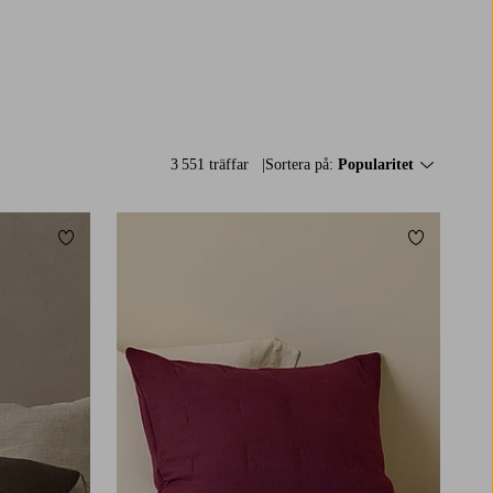
3 551 träffar
Sortera på:
Popularitet
Lägg till i favoriter
Lägg till i