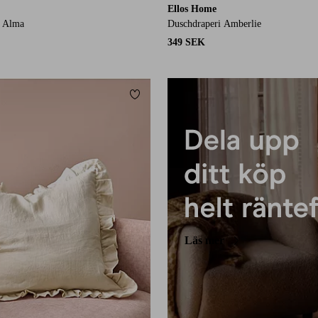
Ellos Home
 Alma
Duschdraperi Amberlie
349 SEK
Lägg till i favoriter
Läs mer