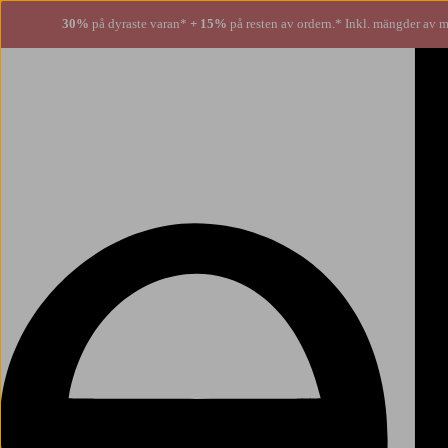
30%
på dyraste varan*
+ 15%
på resten av ordern.* Inkl. mängder av m