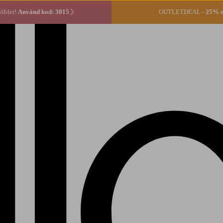
öbler!
Använd kod: 3015
OUTLETDEAL -
25% ex