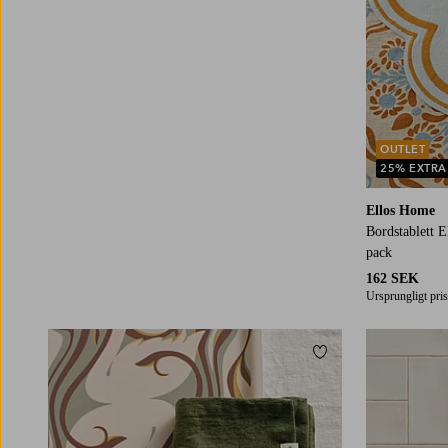
OUTLET
25% EXTRA
Ellos Home
Bordstablett E
pack
162 SEK
Ursprungligt pris
Lägg till i favoriter