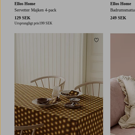
Ellos Home
Ellos Home
Servetter Majken 4-pack
Badrumsmatta
129 SEK
249 SEK
Ursprungligt pris
199 SEK
Lägg till i favoriter
140X180
140X250
140X300