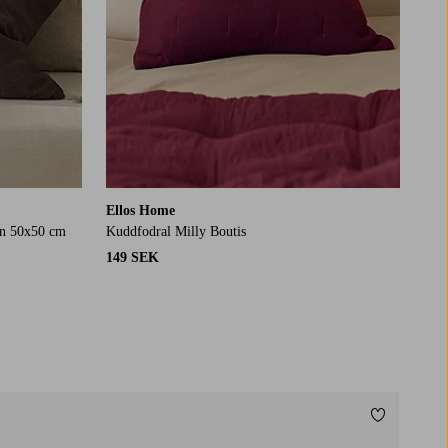
Ellos Home
lin 50x50 cm
Kuddfodral Milly Boutis
149 SEK
Lägg till i