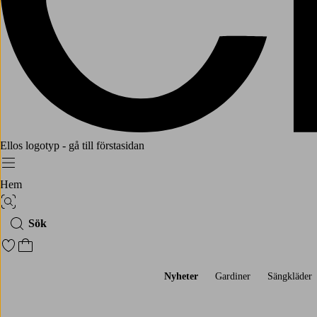
Ellos logotyp - gå till förstasidan
Meny
Hem
Bildsök
Sök
Gå till favoritmarkerade produkter
Gå till kundvagnen
Nyheter
Gardiner
Sängkläder