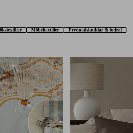
ökstextilier
Möbeltextilier
Prydnadskuddar & fodral
Lägg till i favoriter