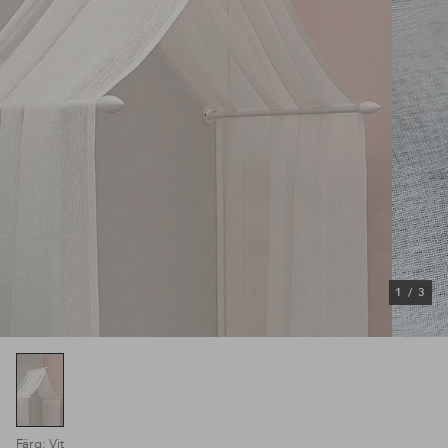
1
/
3
Färg: Vit