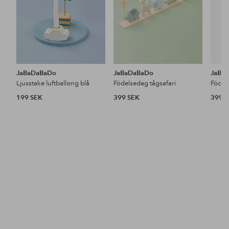
JaBaDaBaDo
JaBaDaBaDo
JaBa
Ljusstake luftballong blå
Födelsedag tågsafari
Födel
199 SEK
399 SEK
399 