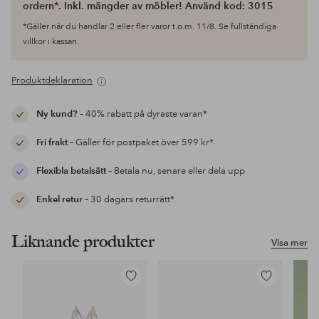
ordern*. Inkl. mängder av möbler! Använd kod: 3015
*Gäller när du handlar 2 eller fler varor t.o.m. 11/8. Se fullständiga
villkor i kassan.
Produktdeklaration
Ny kund?
– 40% rabatt på dyraste varan*
Fri frakt
– Gäller för postpaket över 599 kr*
Flexibla betalsätt
– Betala nu, senare eller dela upp
Enkel retur
– 30 dagars returrätt*
Liknande produkter
Visa mer
Lägg
Lägg
till
till
i
i