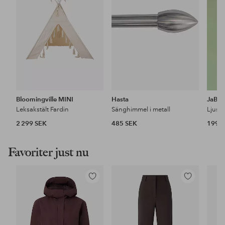
favoriter
favoriter
Bloomingville MINI
Hasta
JaBa
Leksakstält Fardin
Sänghimmel i metall
Ljusst
2 299 SEK
485 SEK
199 
Favoriter just nu
Lägg
Lägg
till
till
i
i
favoriter
favoriter