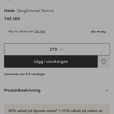
Hasta
Sänghimmel Skimra
745 SEK
Köp nu, betala sen.
Läs mer
270
Lägg i varukorgen
Lägg
till
Levereras om 4-6 vardagar
i
favoriter
Produktbeskrivning
30% rabatt på dyraste varan* + 15% rabatt på resten av