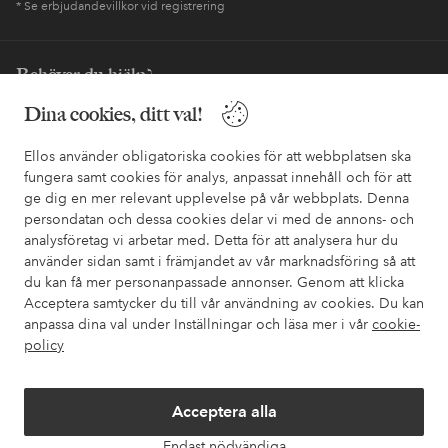
* Se erbjudandevillkor vid registrering
Behöver du hjälp?
Dina cookies, ditt val!
I vår FAQ hittar du svaren på de vanligaste frågorna. Här finns
också information om hur du enklast kontaktar oss.
Ellos använder obligatoriska cookies för att webbplatsen ska
fungera samt cookies för analys, anpassat innehåll och för att
Kundservice
Beställning
Betalsätt
Leveran
ge dig en mer relevant upplevelse på vår webbplats. Denna
persondatan och dessa cookies delar vi med de annons- och
analysföretag vi arbetar med. Detta för att analysera hur du
använder sidan samt i främjandet av vår marknadsföring så att
Mina sidor
du kan få mer personanpassade annonser. Genom att klicka
Acceptera samtycker du till vår användning av cookies. Du kan
Om Ellos
anpassa dina val under Inställningar och läsa mer i vår
cookie-
policy
Våra tjänster
Acceptera alla
Villkor
Endast nödvändiga