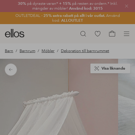
30%
på dyraste varan*
+ 15%
på resten av ordern.* Inkl.
Stän
mängder av möbler!
Använd kod: 3015
OUTLETDEAL -
25% extra rabatt på allt i vår outlet.
Använd
kod:
ALLOUTLET
Ellos
Gå
Sök
logotyp
till
Gå
-
favoritmarkerade
till
Barn
Barnrum
Möbler
Dekoration till barnrummet
gå
produkter
kundvagne
till
förstasidan
Visa liknande
Tillbaka