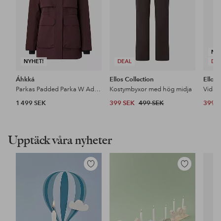
NY
NYHET!
DEAL
DE
Áhkká
Ellos Collection
Ellos 
Parkas Padded Parka W Adjustable Waist
Kostymbyxor med hög midja
1 499 SEK
399 SEK
499 SEK
399 
Upptäck våra nyheter
Lägg
Lägg
till
till
i
i
favoriter
favoriter