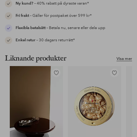
Ny kund?
– 40% rabatt på dyraste varan*
Fri frakt
– Gäller för postpaket över 599 kr*
Flexibla betalsätt
– Betala nu, senare eller dela upp
Enkel retur
– 30 dagars returrätt*
Liknande produkter
Visa mer
Lägg
Lägg
till
till
i
i
favoriter
favoriter