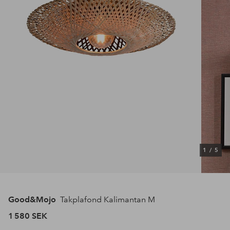
1
/
5
Good&Mojo
Takplafond Kalimantan M
1 580 SEK