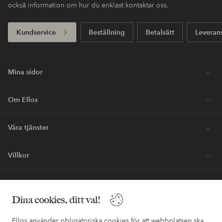
också information om hur du enklast kontaktar oss.
Kundservice
Beställning
Betalsätt
Leveran
Mina sidor
Om Ellos
Våra tjänster
Villkor
Vänner
Dina cookies, ditt val!
Ellos använder obligatoriska cookies för att webbplatsen ska