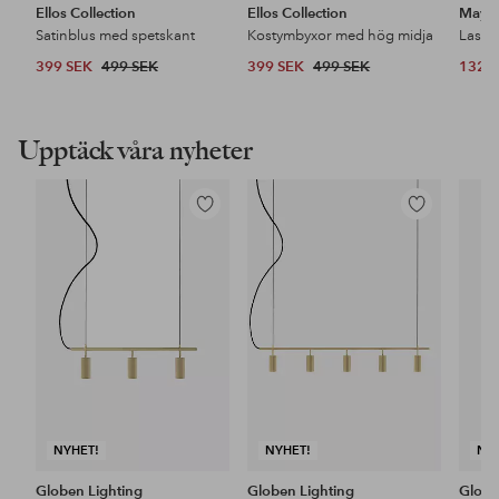
Ellos Collection
Ellos Collection
Maybe
Satinblus med spetskant
Kostymbyxor med hög midja
399 SEK
499 SEK
399 SEK
499 SEK
132 
Upptäck våra nyheter
Lägg
Lägg
till
till
i
i
favoriter
favoriter
NYHET!
NYHET!
NY
Globen Lighting
Globen Lighting
Globe