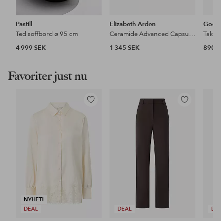
Pastill
Elizabeth Arden
Good
Ted soffbord ø 95 cm
Ceramide Advanced Capsules Daily Youth Restoring Serum 60 stk
Takla
4 999 SEK
1 345 SEK
890 
Favoriter just nu
Lägg
Lägg
till
till
i
i
favoriter
favoriter
NYHET!
DEAL
DEAL
DE