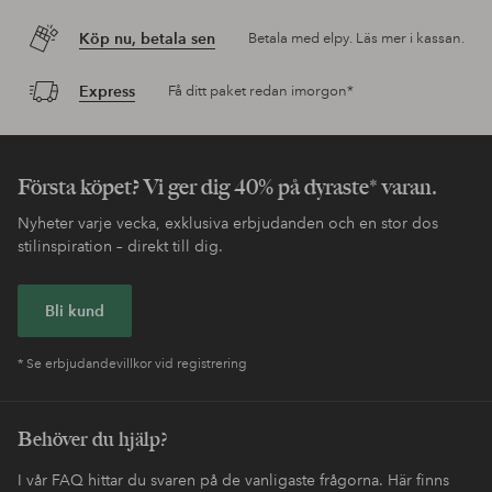
Köp nu, betala sen
Betala med elpy. Läs mer i kassan.
Express
Få ditt paket redan imorgon*
Första köpet? Vi ger dig 40% på dyraste* varan.
Nyheter varje vecka, exklusiva erbjudanden och en stor dos
stilinspiration – direkt till dig.
Bli kund
* Se erbjudandevillkor vid registrering
Behöver du hjälp?
I vår FAQ hittar du svaren på de vanligaste frågorna. Här finns