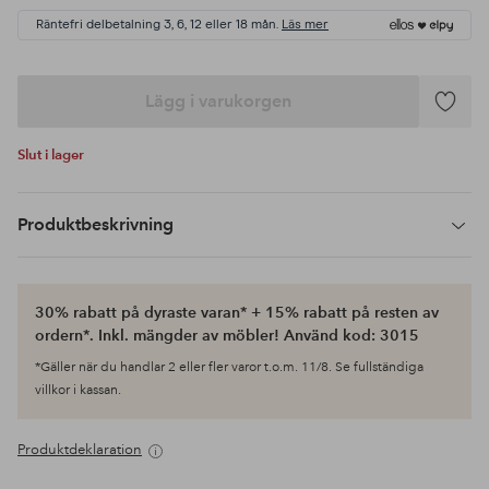
Räntefri delbetalning 3, 6, 12 eller 18 mån.
Läs mer
Lägg i varukorgen
Lägg
till
Slut i lager
i
favoriter
Produktbeskrivning
30% rabatt på dyraste varan* + 15% rabatt på resten av
ordern*. Inkl. mängder av möbler! Använd kod: 3015
*Gäller när du handlar 2 eller fler varor t.o.m. 11/8. Se fullständiga
villkor i kassan.
Produktdeklaration