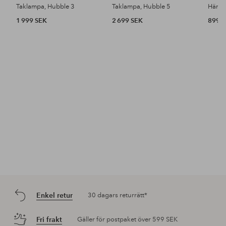
Taklampa, Hubble 3
Taklampa, Hubble 5
Hänge
1 999 SEK
2 699 SEK
899 
Enkel retur
30 dagars returrätt*
Fri frakt
Gäller för postpaket över 599 SEK