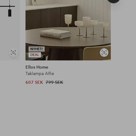
produkt
NYHET!
NYHET!
Visa
Visa
DEAL
DEAL
liknande
liknande
Ellos Home
Ellos Ho
Taklampa Alfie
Taklampa 
607 SEK
799 SEK
607 SEK