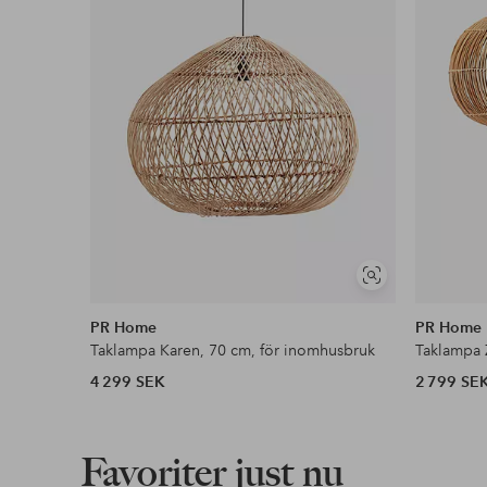
Fri frakt
Gäller för postpaket över 599 kr
Läs mer
Faktura & Delbetalning
Våra mest fördelaktiga betalsätt
Visa
Läs mer
liknande
PR Home
PR Home
Taklampa Karen, 70 cm, för inomhusbruk
Taklampa 
4 299 SEK
2 799 SE
Favoriter just nu