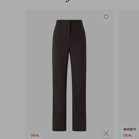
Lägg
till
i
favoriter
NYHET!
Visa
DEAL
DEAL