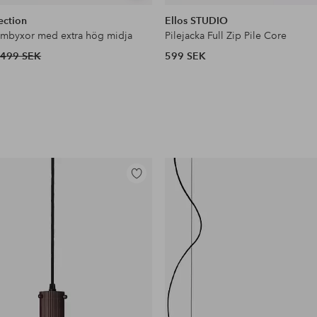
liknande
ection
Ellos STUDIO
ymbyxor med extra hög midja
Pilejacka Full Zip Pile Core
499 SEK
599 SEK
Lägg
till
i
favoriter