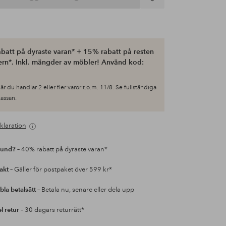
Lägg
till
i
favoriter
batt på dyraste varan* + 15% rabatt på resten
ern*. Inkl. mängder av möbler! Använd kod:
är du handlar 2 eller fler varor t.o.m. 11/8. Se fullständiga
 kassan.
klaration
kund?
– 40% rabatt på dyraste varan*
rakt
– Gäller för postpaket över 599 kr*
bla betalsätt
– Betala nu, senare eller dela upp
l retur
– 30 dagars returrätt*