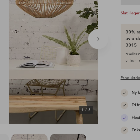
Slut i lager
30% ra
av ord
Nästa
3015
produkt
*Gäller n
villkor i
Produktde
Ny 
Fri f
1
/
5
Flexi
Enke