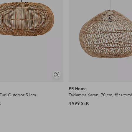
Visa
liknande
PR Home
Zuri Outdoor 51cm
Taklampa Karen, 70 cm, för utom
K
4 999 SEK