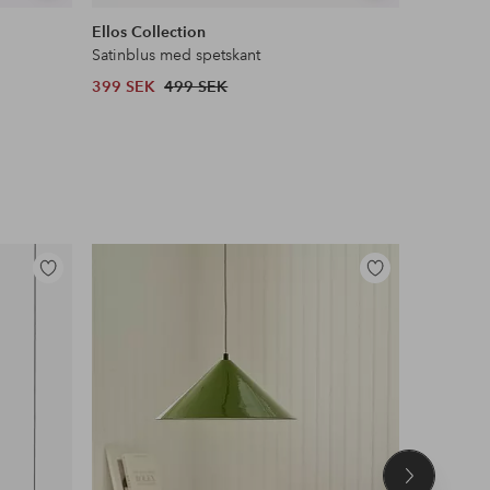
liknande
liknande
Ellos Collection
Maybelli
Satinblus med spetskant
Lash Sens
399 SEK
499 SEK
132 SEK
Lägg
Lägg
till
till
i
i
favoriter
favoriter
Nästa