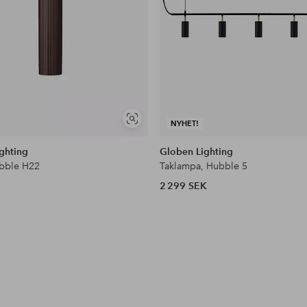
Visa
NYHET!
liknande
ghting
Globen Lighting
bble H22
Taklampa, Hubble 5
2 299 SEK