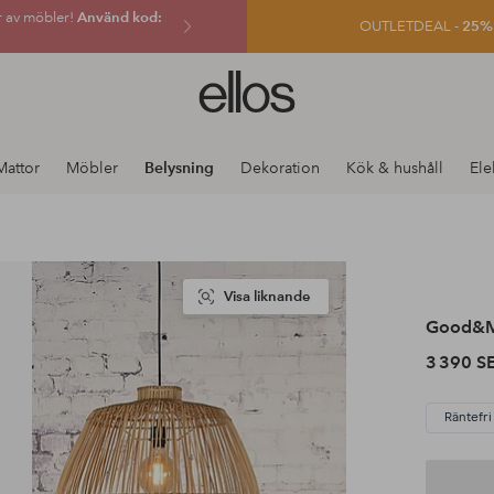
r av möbler!
Använd kod:
OUTLETDEAL -
25% e
Ellos
logotyp
-
gå
Mattor
Möbler
Belysning
Dekoration
Kök & hushåll
Ele
till
förstasidan
Visa liknande
Good&M
3 390 S
Räntefri