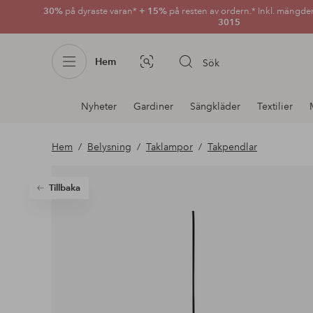
30%
på dyraste varan*
+ 15%
på resten av ordern.* Inkl. mängde
3015
Hem
Sök
Bildsök
Avdelnings
Nyheter
Gardiner
Sängkläder
Textilier
navigation
Hem
Belysning
Taklampor
Takpendlar
Tillbaka