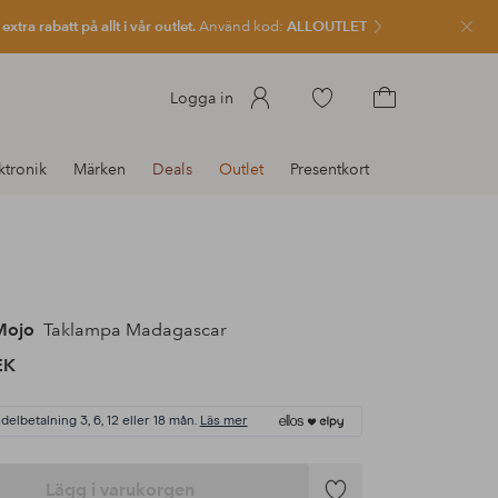
xtra rabatt på allt i vår outlet.
Använd kod:
ALLOUTLET
Stän
Gå
Logga in
till
Gå
favoritmarkerade
till
ktronik
Märken
Deals
Outlet
Presentkort
produkter
kundvagnen
ojo
Taklampa Madagascar
EK
 delbetalning 3, 6, 12 eller 18 mån.
Läs mer
Lägg i varukorgen