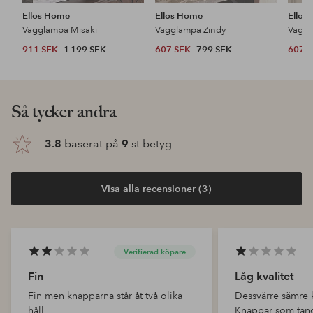
Ellos Home
Ellos Home
Ellos
Vägglampa Misaki
Vägglampa Zindy
Väggl
911 SEK
1 199 SEK
607 SEK
799 SEK
607 
Så tycker andra
3.8
baserat på
9
st betyg
Visa alla recensioner (3)
Verifierad köpare
Fin
Låg kvalitet
Fin men knapparna står åt två olika
Dessvärre sämre k
håll
Knappar som tände