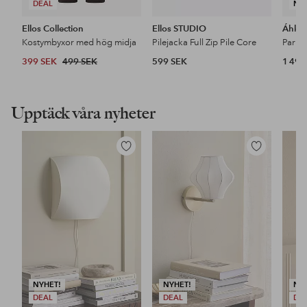
DEAL
NY
Ellos Collection
Ellos STUDIO
Áhkk
Kostymbyxor med hög midja
Pilejacka Full Zip Pile Core
399 SEK
499 SEK
599 SEK
1 499
Upptäck våra nyheter
Lägg
Lägg
till
till
i
i
favoriter
favoriter
NYHET!
NYHET!
NY
DEAL
DEAL
DE