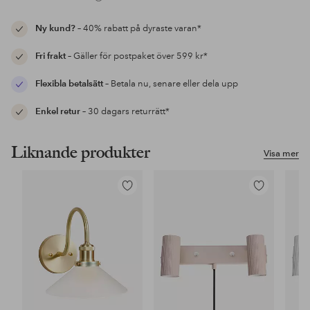
Ny kund?
– 40% rabatt på dyraste varan*
Fri frakt
– Gäller för postpaket över 599 kr*
Flexibla betalsätt
– Betala nu, senare eller dela upp
Enkel retur
– 30 dagars returrätt*
Liknande produkter
Visa mer
Lägg
Lägg
till
till
i
i
favoriter
favoriter