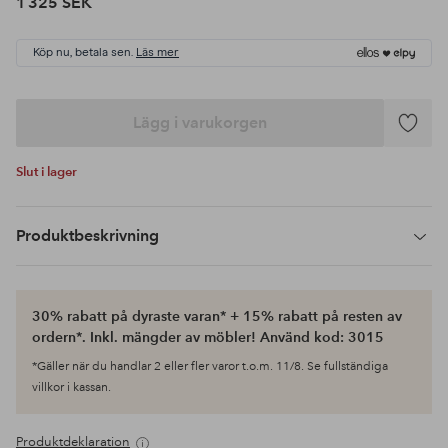
1 325 SEK
Köp nu, betala sen.
Läs mer
Lägg i varukorgen
Lägg
till
Slut i lager
i
favoriter
Produktbeskrivning
30% rabatt på dyraste varan* + 15% rabatt på resten av
ordern*. Inkl. mängder av möbler! Använd kod: 3015
*Gäller när du handlar 2 eller fler varor t.o.m. 11/8. Se fullständiga
villkor i kassan.
Produktdeklaration