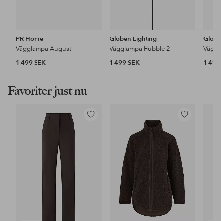
PR Home
Globen Lighting
Globe
Vägglampa August
Vägglampa Hubble 2
Väggl
1 499 SEK
1 499 SEK
1 499
Favoriter just nu
Lägg
Lägg
till
till
i
i
favoriter
favoriter