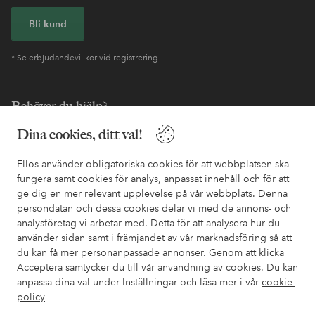
Bli kund
* Se erbjudandevillkor vid registrering
Behöver du hjälp?
Dina cookies, ditt val!
I vår FAQ hittar du svaren på de vanligaste frågorna. Här finns
också information om hur du enklast kontaktar oss.
Ellos använder obligatoriska cookies för att webbplatsen ska
fungera samt cookies för analys, anpassat innehåll och för att
Kundservice
Beställning
Betalsätt
Leveran
ge dig en mer relevant upplevelse på vår webbplats. Denna
persondatan och dessa cookies delar vi med de annons- och
analysföretag vi arbetar med. Detta för att analysera hur du
använder sidan samt i främjandet av vår marknadsföring så att
Mina sidor
du kan få mer personanpassade annonser. Genom att klicka
Acceptera samtycker du till vår användning av cookies. Du kan
Om Ellos
anpassa dina val under Inställningar och läsa mer i vår
cookie-
policy