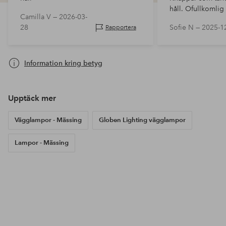
håll. Ofullkomlig
Camilla V —
2026-03-
syntes och när jag
28
Sofie N —
2025-1
Rapportera
lamporna så höll 
utan föll…
Information kring betyg
Upptäck mer
Vägglampor - Mässing
Globen Lighting vägglampor
Lampor - Mässing